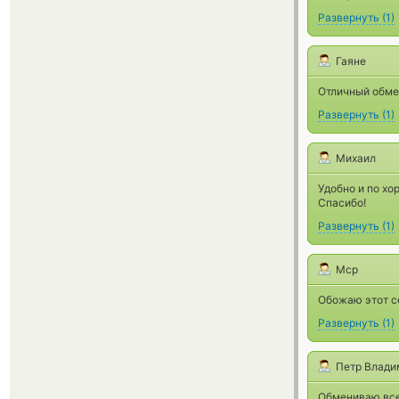
Развернуть
(
1
)
Гаяне
Отличный обмен
Развернуть
(
1
)
Михаил
Удобно и по хо
Спасибо!
Развернуть
(
1
)
Мср
Обожаю этот с
Развернуть
(
1
)
Петр Влади
Обмениваю всег