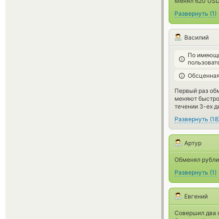
Менял 620 USDT
Развернуть
(
1
)
Василий
По имеющи
пользоват
Обсценная
Первый раз обм
меняют быстро,
течении 3-ех д
Развернуть
(
18
Артур
Обменял рубли 
Развернуть
(
1
)
Евгений
Совершил два 