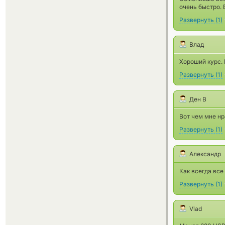
очень быстро.
Развернуть
(
1
)
Влад
Хороший курс. 
Развернуть
(
1
)
Ден В
Вот чем мне нр
Развернуть
(
1
)
Александр
Как всегда все
Развернуть
(
1
)
Vlad