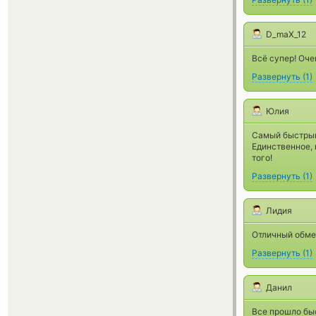
D_maX_12
Всё супер! Оче
Развернуть
(
1
)
Юлия
Самый быстрый
Единственное, 
того!
Развернуть
(
1
)
Лидия
Отличный обме
Развернуть
(
1
)
Данил
Все прошло быс