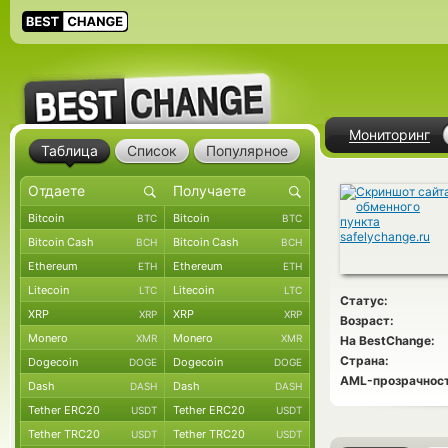
Мониторинг
Таблица
Список
Популярное
Bitcoin
Bitcoin
BTC
BTC
Bitcoin Cash
Bitcoin Cash
BCH
BCH
Ethereum
Ethereum
ETH
ETH
Litecoin
Litecoin
LTC
LTC
Статус:
XRP
XRP
XRP
XRP
Возраст:
Monero
Monero
XMR
XMR
На BestChange:
Страна:
Dogecoin
Dogecoin
DOGE
DOGE
AML-прозрачност
Dash
Dash
DASH
DASH
Tether ERC20
Tether ERC20
USDT
USDT
Tether TRC20
Tether TRC20
USDT
USDT