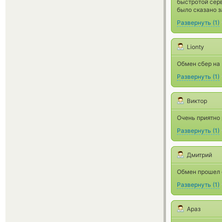
быстротой серв
было сказано з
Развернуть
(
1
)
Lionty
Обмен сбер на 
Развернуть
(
1
)
Виктор
Очень приятно 
Развернуть
(
1
)
Дмитрий
Обмен прошел 
Развернуть
(
1
)
Араз