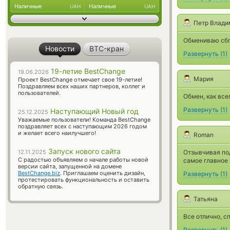
Наличные
Наличные
UAH
UAH
Петр Влади
Обмениваю сбп
Новости
BTC-кран
Развернуть
(
1
)
19-летие BestChange
19.06.2026
Мария
Проект BestChange отмечает свое 19-летие!
Поздравляем всех наших партнеров, коллег и
пользователей.
Обмен, как все
Развернуть
(
1
)
Наступающий Новый год
25.12.2025
Уважаемые пользователи! Команда BestChange
поздравляет всех с наступающим 2026 годом
и желает всего наилучшего!
Roman
Запуск нового сайта
12.11.2025
Отзывчивая по
С радостью объявляем о начале работы новой
самое главное 
версии сайта, запущенной на домене
BestChange.biz
. Приглашаем оценить дизайн,
Развернуть
(
1
)
протестировать функциональность и оставить
обратную связь.
Татьяна
Все отлично, с
Развернуть
(
1
)