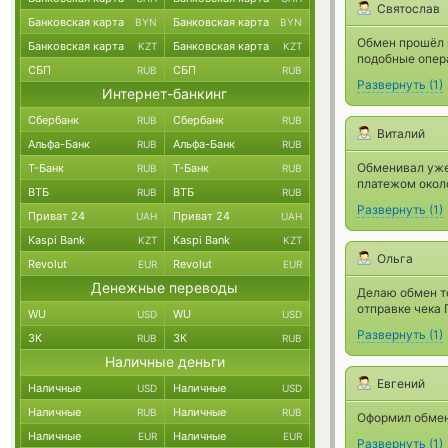
Святослав
Банковская карта
Банковская карта
BYN
BYN
Обмен прошёл н
Банковская карта
Банковская карта
KZT
KZT
подобные опера
СБП
СБП
RUB
RUB
Развернуть
(
1
)
Интернет-банкинг
Сбербанк
Сбербанк
RUB
RUB
Виталий
Альфа-Банк
Альфа-Банк
RUB
RUB
Обменивал уже 
Т-Банк
Т-Банк
RUB
RUB
платежом окол
ВТБ
ВТБ
RUB
RUB
Развернуть
(
1
)
Приват 24
Приват 24
UAH
UAH
Kaspi Bank
Kaspi Bank
KZT
KZT
Ольга
Revolut
Revolut
EUR
EUR
Денежные переводы
Делаю обмен то
отправке чека 
WU
WU
USD
USD
Развернуть
(
1
)
ЗК
ЗК
RUB
RUB
Наличные деньги
Евгений
Наличные
Наличные
USD
USD
Наличные
Наличные
RUB
RUB
Оформил обмен 
Наличные
Наличные
EUR
EUR
Развернуть
(
1
)