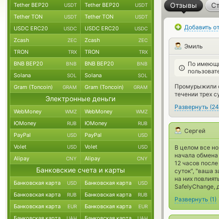
Отзывы
Ст
Tether BEP20
Tether BEP20
USDT
USDT
Tether TON
Tether TON
USDT
USDT
Добавить о
USDC ERC20
USDC ERC20
USDC
USDC
Zcash
Zcash
ZEC
ZEC
Эмиль
TRON
TRON
TRX
TRX
BNB BEP20
BNB BEP20
По имеющи
BNB
BNB
пользоват
Solana
Solana
SOL
SOL
Промурыжили су
Gram (Toncoin)
Gram (Toncoin)
GRAM
GRAM
течении трех с
Электронные деньги
Развернуть
(
24
WebMoney
WebMoney
WMZ
WMZ
ЮMoney
ЮMoney
RUB
RUB
Сергей
PayPal
PayPal
USD
USD
Volet
Volet
USD
USD
В целом все но
начала обмена
Alipay
Alipay
CNY
CNY
12 часов после
Банковские счета и карты
суток", "ваша 
на них повлият
Банковская карта
Банковская карта
USD
USD
SafelyChange, 
Банковская карта
Банковская карта
RUB
RUB
Развернуть
(
1
)
Банковская карта
Банковская карта
EUR
EUR
Банковская карта
Банковская карта
UAH
UAH