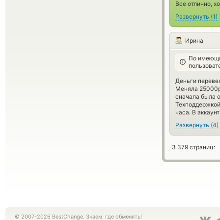
Все отлично, х
Развернуть
(
1
)
Ирина
По имеющи
пользоват
Деньги перевел
Меняла 25000ру
сначала была о
Техподдержкой,
часа. В аккаун
Развернуть
(
4
)
3 379 страниц:
© 2007-2026 BestChange. Знаем, где обменять!