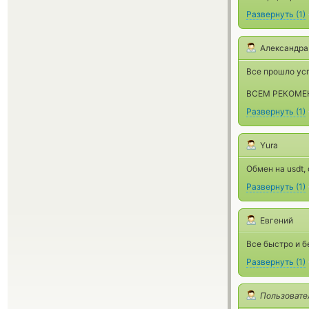
Развернуть
(
1
)
Александра
Все прошло ус
ВСЕМ РЕКОМЕ
Развернуть
(
1
)
Yura
Обмен на usdt,
Развернуть
(
1
)
Евгений
Все быстро и б
Развернуть
(
1
)
Пользовате