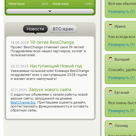
Всё как обычно
Наличные
Наличные
UAH
UAH
Развернуть
(
1
)
Ирина
Новости
BTC-кран
Как всегда все
19-летие BestChange
19.06.2026
Развернуть
(
1
)
Проект BestChange отмечает свое 19-летие!
Поздравляем всех наших партнеров, коллег и
пользователей.
Валерий
Наступающий Новый год
25.12.2025
Спасибо, удобн
Уважаемые пользователи! Команда BestChange
поздравляет всех с наступающим 2026 годом
Развернуть
(
1
)
и желает всего наилучшего!
Запуск нового сайта
12.11.2025
Евгений
С радостью объявляем о начале работы новой
версии сайта, запущенной на домене
BestChange.biz
. Приглашаем оценить дизайн,
Все очень быст
протестировать функциональность и оставить
обратную связь.
Развернуть
(
1
)
Леонид
Как всегда бы