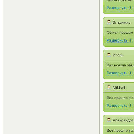
Развернуть
(
1
)
Владимир
Обмен прошел 
Развернуть
(
1
)
Игорь
Как всегда обм
Развернуть
(
1
)
Mikhail
Все пришло в т
Развернуть
(
1
)
Александра
Все прошло ус