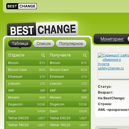
Мониторинг
Таблица
Список
Популярное
Bitcoin
Bitcoin
BTC
BTC
Bitcoin Cash
Bitcoin Cash
BCH
BCH
Ethereum
Ethereum
ETH
ETH
Litecoin
Litecoin
LTC
LTC
Статус:
XRP
XRP
XRP
XRP
Возраст:
Monero
Monero
XMR
XMR
На BestChange:
Страна:
Dogecoin
Dogecoin
DOGE
DOGE
AML-прозрачност
Dash
Dash
DASH
DASH
Tether ERC20
Tether ERC20
USDT
USDT
Tether TRC20
Tether TRC20
USDT
USDT