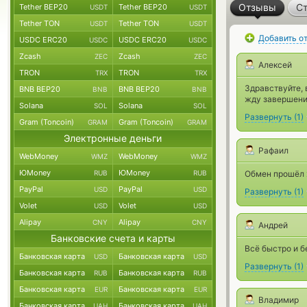
Отзывы
Ст
Tether BEP20
Tether BEP20
USDT
USDT
Tether TON
Tether TON
USDT
USDT
Добавить о
USDC ERC20
USDC ERC20
USDC
USDC
Zcash
Zcash
ZEC
ZEC
Алексей
TRON
TRON
TRX
TRX
Здравствуйте, 
BNB BEP20
BNB BEP20
BNB
BNB
жду завершения
Solana
Solana
SOL
SOL
Развернуть
(
1
)
Gram (Toncoin)
Gram (Toncoin)
GRAM
GRAM
Электронные деньги
Рафаил
WebMoney
WebMoney
WMZ
WMZ
ЮMoney
ЮMoney
RUB
RUB
Обмен прошёл 
PayPal
PayPal
USD
USD
Развернуть
(
1
)
Volet
Volet
USD
USD
Alipay
Alipay
CNY
CNY
Андрей
Банковские счета и карты
Всё быстро и б
Банковская карта
Банковская карта
USD
USD
Развернуть
(
1
)
Банковская карта
Банковская карта
RUB
RUB
Банковская карта
Банковская карта
EUR
EUR
Владимир
Банковская карта
Банковская карта
UAH
UAH