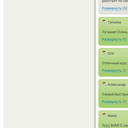
работает по св
Развернуть
(
3
)
Татьяна
Лучшие! Очень
Развернуть
(
1
)
Grin
Отличный курс
Развернуть
(
1
)
Александр
Самый быстрый
Развернуть
(
1
)
Миха
Уууу БУМ! С на