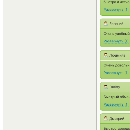
быстро и четко
Развернуть
(
1
)
Евгений
Очень удобный
Развернуть
(
1
)
Людмила
Очень довольна
Развернуть
(
1
)
Dmitry
Быстрый обмен
Развернуть
(
1
)
Дмитрий
Быстро, хороши