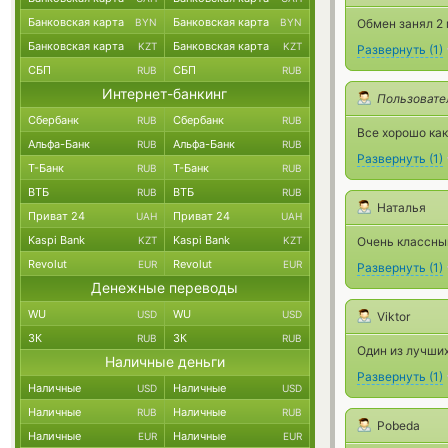
Банковская карта
Банковская карта
BYN
BYN
Обмен занял 2 
Банковская карта
Банковская карта
KZT
KZT
Развернуть
(
1
)
СБП
СБП
RUB
RUB
Интернет-банкинг
Пользовате
Сбербанк
Сбербанк
RUB
RUB
Все хорошо как
Альфа-Банк
Альфа-Банк
RUB
RUB
Развернуть
(
1
)
Т-Банк
Т-Банк
RUB
RUB
ВТБ
ВТБ
RUB
RUB
Наталья
Приват 24
Приват 24
UAH
UAH
Kaspi Bank
Kaspi Bank
KZT
KZT
Очень классный
Revolut
Revolut
EUR
EUR
Развернуть
(
1
)
Денежные переводы
WU
WU
USD
USD
Viktor
ЗК
ЗК
RUB
RUB
Один из лучших
Наличные деньги
Развернуть
(
1
)
Наличные
Наличные
USD
USD
Наличные
Наличные
RUB
RUB
Pobeda
Наличные
Наличные
EUR
EUR