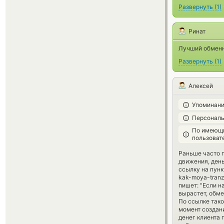
Развернуть
(
1
)
Ринат
Лучший обменн
Развернуть
(
1
)
Алексей
Упоминани
Персональ
По имеющи
пользоват
Раньше часто 
движения, ден
ссылку на пункт
kak-moya-tranz
пишет: "Если н
вырастет, обме
По ссылке тако
момент создани
денег клиента 