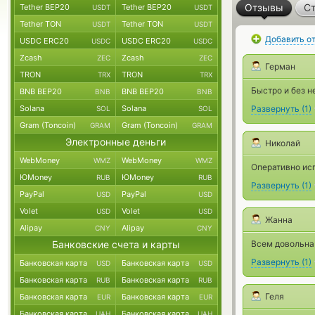
Отзывы
Ст
Tether BEP20
Tether BEP20
USDT
USDT
Tether TON
Tether TON
USDT
USDT
Добавить о
USDC ERC20
USDC ERC20
USDC
USDC
Zcash
Zcash
ZEC
ZEC
Герман
TRON
TRON
TRX
TRX
Быстро и без н
BNB BEP20
BNB BEP20
BNB
BNB
Solana
Solana
Развернуть
(
1
)
SOL
SOL
Gram (Toncoin)
Gram (Toncoin)
GRAM
GRAM
Электронные деньги
Николай
WebMoney
WebMoney
WMZ
WMZ
Оперативно ис
ЮMoney
ЮMoney
RUB
RUB
Развернуть
(
1
)
PayPal
PayPal
USD
USD
Volet
Volet
USD
USD
Жанна
Alipay
Alipay
CNY
CNY
Банковские счета и карты
Всем довольна
Развернуть
(
1
)
Банковская карта
Банковская карта
USD
USD
Банковская карта
Банковская карта
RUB
RUB
Геля
Банковская карта
Банковская карта
EUR
EUR
Банковская карта
Банковская карта
UAH
UAH