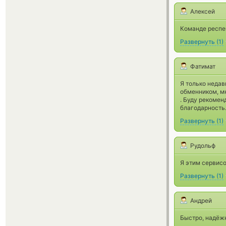
Алексей
Команде респе
Развернуть
(
1
)
Фатимат
Я только неда
обменником, м
. Буду рекомен
благодарность
Развернуть
(
1
)
Рудольф
Я этим сервисо
Развернуть
(
1
)
Андрей
Быстро, надёжн