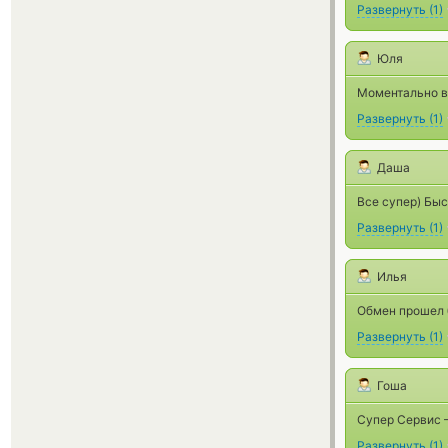
Развернуть
(
1
)
Юля
Моментально в
Развернуть
(
1
)
Даша
Все супер) Быс
Развернуть
(
1
)
Илья
Обмен прошел 
Развернуть
(
1
)
Гоша
Супер Сервис —
Развернуть
(
1
)