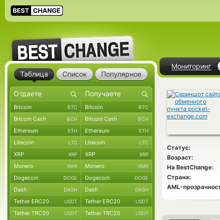
Мониторинг
Таблица
Список
Популярное
Bitcoin
Bitcoin
BTC
BTC
Bitcoin Cash
Bitcoin Cash
BCH
BCH
Ethereum
Ethereum
ETH
ETH
Litecoin
Litecoin
LTC
LTC
Статус:
XRP
XRP
XRP
XRP
Возраст:
Monero
Monero
XMR
XMR
На BestChange:
Страна:
Dogecoin
Dogecoin
DOGE
DOGE
AML-прозрачност
Dash
Dash
DASH
DASH
Tether ERC20
Tether ERC20
USDT
USDT
Tether TRC20
Tether TRC20
USDT
USDT