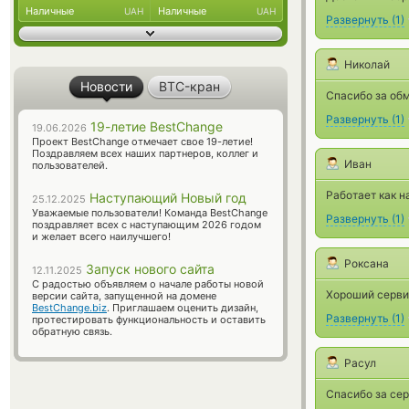
Наличные
Наличные
UAH
UAH
Развернуть
(
1
)
Николай
Новости
BTC-кран
Спасибо за об
Развернуть
(
1
)
19-летие BestChange
19.06.2026
Проект BestChange отмечает свое 19-летие!
Поздравляем всех наших партнеров, коллег и
Иван
пользователей.
Работает как н
Наступающий Новый год
25.12.2025
Уважаемые пользователи! Команда BestChange
Развернуть
(
1
)
поздравляет всех с наступающим 2026 годом
и желает всего наилучшего!
Роксана
Запуск нового сайта
12.11.2025
С радостью объявляем о начале работы новой
Хороший серви
версии сайта, запущенной на домене
BestChange.biz
. Приглашаем оценить дизайн,
Развернуть
(
1
)
протестировать функциональность и оставить
обратную связь.
Расул
Спасибо за сер