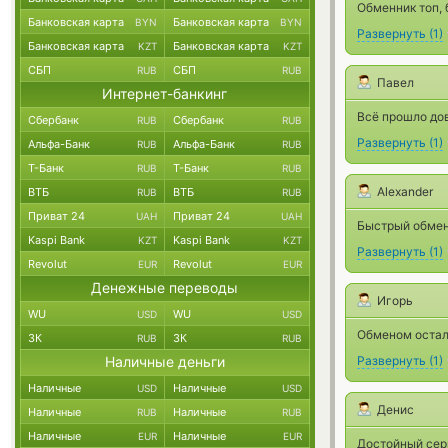
Обменник топ,
Банковская карта
Банковская карта
BYN
BYN
Развернуть
(
1
)
Банковская карта
Банковская карта
KZT
KZT
СБП
СБП
RUB
RUB
Павел
Интернет-банкинг
Всё прошло дов
Сбербанк
Сбербанк
RUB
RUB
Развернуть
(
1
)
Альфа-Банк
Альфа-Банк
RUB
RUB
Т-Банк
Т-Банк
RUB
RUB
Alexander
ВТБ
ВТБ
RUB
RUB
Приват 24
Приват 24
UAH
UAH
Быстрый обмен 
Kaspi Bank
Kaspi Bank
KZT
KZT
Развернуть
(
1
)
Revolut
Revolut
EUR
EUR
Денежные переводы
Игорь
WU
WU
USD
USD
Обменом осталс
ЗК
ЗК
RUB
RUB
Наличные деньги
Развернуть
(
1
)
Наличные
Наличные
USD
USD
Денис
Наличные
Наличные
RUB
RUB
Наличные
Наличные
EUR
EUR
Достойный серв