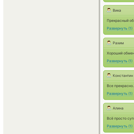
Вика
Прекрасный об
Развернуть
(
1
)
Рахим
Хороший обмен
Развернуть
(
1
)
Константин
Все прекрасно
Развернуть
(
1
)
Алина
Всё просто суп
Развернуть
(
1
)