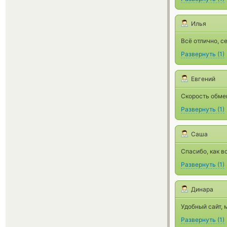
Илья
Всё отлично, с
Развернуть
(
1
)
Евгений
Скорость обме
Развернуть
(
1
)
Саша
Спасибо, как в
Развернуть
(
1
)
Динара
Удобный сайт, 
Развернуть
(
1
)