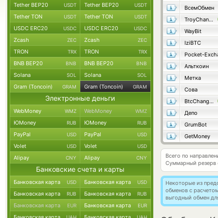
Tether BEP20
Tether BEP20
USDT
USDT
ВсемОбмен
Tether TON
Tether TON
USDT
USDT
TroyChange
USDC ERC20
USDC ERC20
USDC
USDC
WayBit
Zcash
Zcash
ZEC
ZEC
IziBTC
TRON
TRON
TRX
TRX
Pocket-Exch
BNB BEP20
BNB BEP20
BNB
BNB
Альткоин
Solana
Solana
SOL
SOL
Метка
Gram (Toncoin)
Gram (Toncoin)
GRAM
GRAM
Сова
Электронные деньги
BtcChange24
WebMoney
WebMoney
WMZ
WMZ
Депо
ЮMoney
ЮMoney
RUB
RUB
GrumBot
PayPal
PayPal
USD
USD
GetMoney
Volet
Volet
USD
USD
Всего по направлен
Alipay
Alipay
CNY
CNY
Суммарный резерв
Банковские счета и карты
Банковская карта
Банковская карта
USD
USD
Некоторые из пред
обменов с расчето
Банковская карта
Банковская карта
RUB
RUB
выгодный обмен дл
Банковская карта
Банковская карта
EUR
EUR
Банковская карта
Банковская карта
UAH
UAH