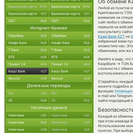
Об обмене Ka
Банковская карта
Банковская карта
BYN
BYN
Любой из пунктов о
Криптовалюта TON 
Банковская карта
Банковская карта
KZT
KZT
внимание на специа
СБП
СБП
RUB
RUB
сайт любого обмен
перешли на вебсайт
Интернет-банкинг
консультанту сайта
Сбербанк
Сбербанк
RUB
RUB
Kaspi Bank KZT
на
G
избранный вами пунк
Альфа-Банк
Альфа-Банк
RUB
RUB
оповестите нас. Э
Т-Банк
Т-Банк
RUB
RUB
обменника, или же 
ВТБ
ВТБ
RUB
RUB
Имейте в виду, что
→
KaspiBank
TON бы
Приват 24
Приват 24
UAH
UAH
сложности с обмено
Kaspi Bank
Kaspi Bank
KZT
KZT
воспользоваться и
Revolut
Revolut
EUR
EUR
Старайтесь каждый
Денежные переводы
можете подробно и
функцию
Оповещен
WU
WU
USD
USD
e-mail или Telegra
ЗК
ЗК
найти подходящий 
RUB
RUB
Наличные деньги
Безопасност
Наличные
Наличные
USD
USD
Каждый из обменны
при этом команда 
Наличные
Наличные
RUB
RUB
Использование мон
Наличные
Наличные
EUR
EUR
пунктах. При выбор