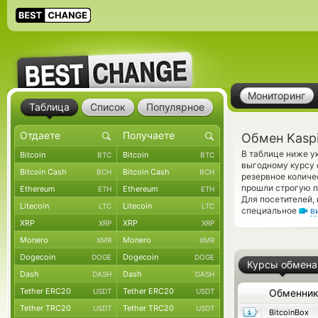
Мониторинг
Таблица
Список
Популярное
Обмен Kaspi
В таблице ниже у
Bitcoin
Bitcoin
BTC
BTC
выгодному курсу 
Bitcoin Cash
Bitcoin Cash
BCH
BCH
резервное колич
прошли строгую п
Ethereum
Ethereum
ETH
ETH
Для посетителей,
Litecoin
Litecoin
LTC
LTC
специальное
в
XRP
XRP
XRP
XRP
Monero
Monero
XMR
XMR
Dogecoin
Dogecoin
DOGE
DOGE
Курсы обмена
Dash
Dash
DASH
DASH
Tether ERC20
Tether ERC20
USDT
USDT
Обменни
Tether TRC20
Tether TRC20
USDT
USDT
BitcoinBox