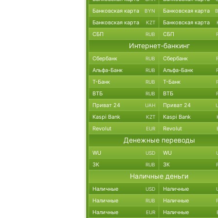
Банковская карта
Банковская карта
BYN
Банковская карта
Банковская карта
KZT
СБП
СБП
RUB
Интернет-банкинг
Сбербанк
Сбербанк
RUB
Альфа-Банк
Альфа-Банк
RUB
Т-Банк
Т-Банк
RUB
ВТБ
ВТБ
RUB
Приват 24
Приват 24
UAH
Kaspi Bank
Kaspi Bank
KZT
Revolut
Revolut
EUR
Денежные переводы
WU
WU
USD
ЗК
ЗК
RUB
Наличные деньги
Наличные
Наличные
USD
Наличные
Наличные
RUB
Наличные
Наличные
EUR