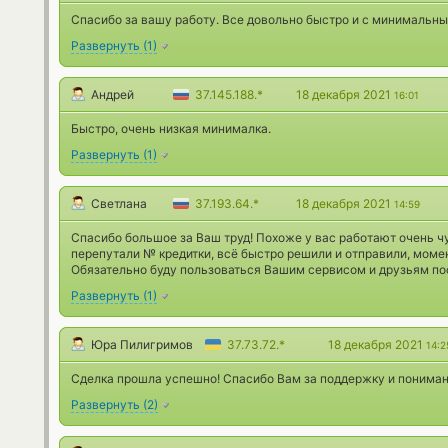
Спасибо за вашу работу. Все довольно быстро и с минимальн
Развернуть
(
1
)
Андрей
37.145.188.*
18 декабря 2021
16:01
Быстро, очень низкая минималка.
Развернуть
(
1
)
Светлана
37.193.64.*
18 декабря 2021
14:59
Спасибо большое за Ваш труд! Похоже у вас работают очень 
перепутали № кредитки, всё быстро решили и отправили, момен
Обязательно буду пользоваться Вашим сервисом и друзьям по
Развернуть
(
1
)
Юра Пилигримов
37.73.72.*
18 декабря 2021
14:2
Сделка прошла успешно! Спасибо Вам за поддержку и пониман
Развернуть
(
2
)