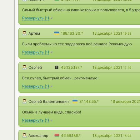
Самый быстрый обмен на киви которым я пользовался, в 5 утра
Развернуть
(
1
)
Артём
188.163.30.*
18 декабря 2021
19:58
Были проблемы,но тех поддержка всё решила.Рекомендую
Развернуть
(
1
)
Сергей
45.135.187.*
18 декабря 2021
17:49
Все супер, быстрый обмен , рекомендую!
Развернуть
(
1
)
Сергей Валентинович
31.148.55.*
18 декабря 202
Обмен в лучшем виде, спасибо!
Развернуть
(
1
)
Александр
46.56.186.*
18 декабря 2021
16:28