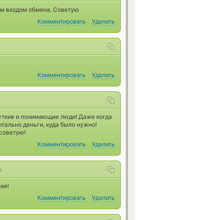
ым входом обмена. Советую
Комментировать
Удалить
Комментировать
Удалить
чуткие и понимающие люди! Даже когда
тально деньги, куда было нужно!
советую!
Комментировать
Удалить
5
ие!
Комментировать
Удалить