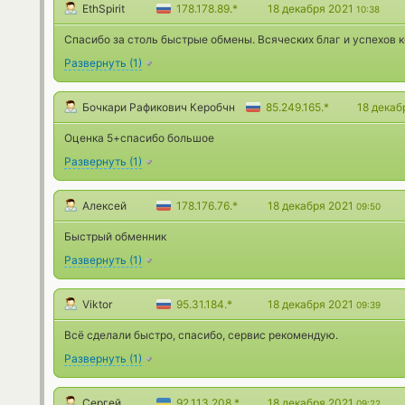
EthSpirit
178.178.89.*
18 декабря 2021
10:38
Спасибо за столь быстрые обмены. Всяческих благ и успехов 
Развернуть
(
1
)
Бочкари Рафикович Керобчн
85.249.165.*
18 декаб
Оценка 5+спасибо большое
Развернуть
(
1
)
Алексей
178.176.76.*
18 декабря 2021
09:50
Быстрый обменник
Развернуть
(
1
)
Viktor
95.31.184.*
18 декабря 2021
09:39
Всё сделали быстро, спасибо, сервис рекомендую.
Развернуть
(
1
)
Сергей
92.113.208.*
18 декабря 2021
09:22