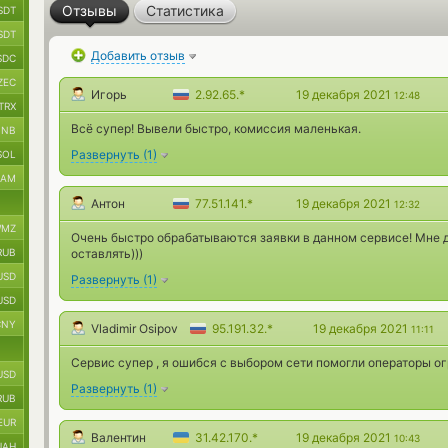
Отзывы
Статистика
SDT
SDT
Добавить отзыв
SDC
ZEC
Игорь
2.92.65.*
19 декабря 2021
12:48
TRX
Всё супер! Вывели быстро, комиссия маленькая.
BNB
Развернуть
(
1
)
SOL
RAM
Антон
77.51.141.*
19 декабря 2021
12:32
MZ
Очень быстро обрабатываются заявки в данном сервисе! Мне д
RUB
оставлять)))
USD
Развернуть
(
1
)
USD
CNY
Vladimir Osipov
95.191.32.*
19 декабря 2021
11:11
Сервис супер , я ошибся с выбором сети помогли операторы о
USD
Развернуть
(
1
)
RUB
EUR
Валентин
31.42.170.*
19 декабря 2021
10:43
UAH