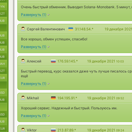
BYN
Очень быстрый обменник. Выводил Solana-Monobank. 5 минут
KZT
Развернуть
(
1
)
RUB
Сергей Валентинович
31.148.54.*
19 декабря 202
RUB
Все хорошо, обмен успешен, спасибо!
RUB
Развернуть
(
1
)
RUB
RUB
Алексей
176.59.145.*
19 декабря 2021
10:03
UAH
KZT
Быстрый перевод, курс оказался даже чуть лучше писалось ср
ещё
EUR
Развернуть
(
1
)
USD
Mikhail
194.195.91.*
19 декабря 2021
09:52
RUB
Хороший сервис. Надежный и быстрый. Пользуюсь им.
USD
Развернуть
(
1
)
RUB
EUR
Viktor
213.87.89.*
19 декабря 2021
09:24