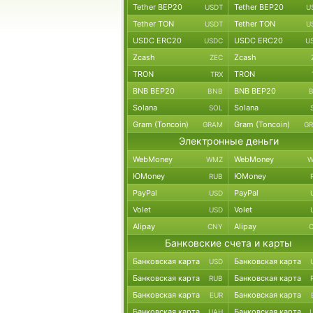
Tether BEP20
Tether BEP20
USDT
U
Tether TON
Tether TON
USDT
U
USDC ERC20
USDC ERC20
USDC
U
Zcash
Zcash
ZEC
TRON
TRON
TRX
BNB BEP20
BNB BEP20
BNB
Solana
Solana
SOL
Gram (Toncoin)
Gram (Toncoin)
GRAM
G
Электронные деньги
WebMoney
WebMoney
WMZ
W
ЮMoney
ЮMoney
RUB
PayPal
PayPal
USD
Volet
Volet
USD
Alipay
Alipay
CNY
Банковские счета и карты
Банковская карта
Банковская карта
USD
Банковская карта
Банковская карта
RUB
Банковская карта
Банковская карта
EUR
Банковская карта
Банковская карта
UAH