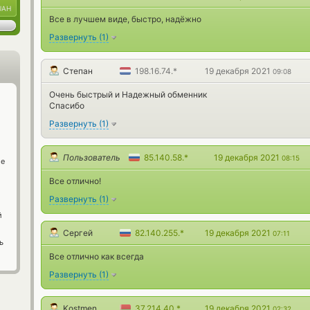
UAH
Все в лучшем виде, быстро, надёжно
Развернуть
(
1
)
Степан
198.16.74.*
19 декабря 2021
09:08
Очень быстрый и Надежный обменник
Спасибо
Развернуть
(
1
)
Пользователь
85.140.58.*
19 декабря 2021
08:15
ge
Все отлично!
Развернуть
(
1
)
й
Сергей
82.140.255.*
19 декабря 2021
07:11
ь
Все отлично как всегда
Развернуть
(
1
)
Kostmen
37.214.40.*
19 декабря 2021
02:32