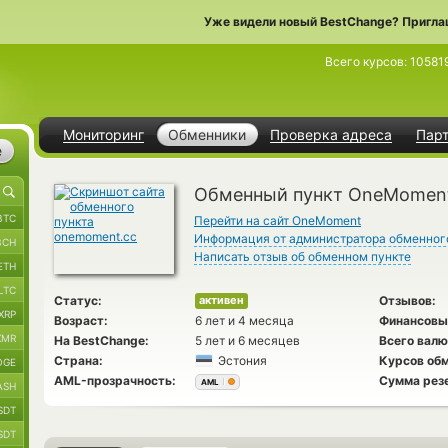
Уже видели новый BestChange? Пригла
Всего курсов:
10581
Мониторинг
Обменники
Проверка адреса
Пар
е
Обменный пункт OneMomen
BTC
Перейти на сайт OneMoment
Информация от администратора обменног
BCH
Написать отзыв об обменном пункте
ETH
LTC
Статус:
Отзывов:
активен
XRP
Возраст:
6 лет и 4 месяца
Финансовы
XMR
На BestChange:
5 лет и 6 месяцев
Всего валю
Страна:
Эстония
Курсов обм
OGE
AML-прозрачность:
Сумма рез
AML
ASH
SDT
SDT