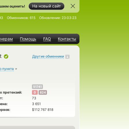
На новый сайт
шаем оценить!
93
Обменников:
615
Обновление:
23:03:23
тнерам
Помощь
FAQ
Контакты
t
Другие обменники
о пункта
51741
х претензий:
0
824
т:
73
ена:
3 651
ервов:
$112 767 818