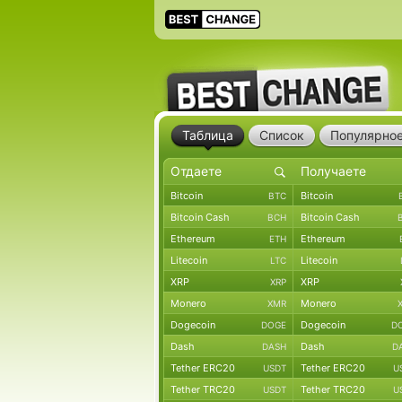
Таблица
Список
Популярно
Bitcoin
Bitcoin
BTC
Bitcoin Cash
Bitcoin Cash
BCH
Ethereum
Ethereum
ETH
Litecoin
Litecoin
LTC
XRP
XRP
XRP
Monero
Monero
XMR
Dogecoin
Dogecoin
DOGE
D
Dash
Dash
DASH
D
Tether ERC20
Tether ERC20
USDT
U
Tether TRC20
Tether TRC20
USDT
U