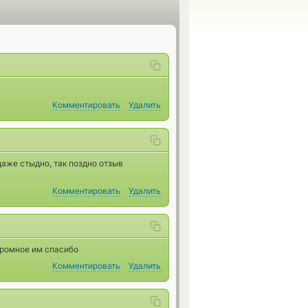
Комментировать
Удалить
аже стыдно, так поздно отзыв
Комментировать
Удалить
громное им спасибо
Комментировать
Удалить