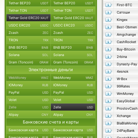
Tether BEP20
Tether BEP20
USDT
USDT
First-BTC
Tether TON
Tether TON
USDT
USDT
Сатоши
Tether Gold ERC20
Tether Gold ERC20
XAUT
XAUT
Kingex
USDC ERC20
USDC ERC20
USDC
USDC
Best-Obmen
Zcash
Zcash
ZEC
ZEC
Amgchange
TRON
TRON
TRX
TRX
CashRocket
BNB BEP20
BNB BEP20
BNB
BNB
Buy-Bitcoin
Solana
Solana
SOL
SOL
2rbina
Gram (Toncoin)
Gram (Toncoin)
GRAM
GRAM
Dynasty-Pay
Электронные деньги
4esnok
WebMoney
WebMoney
WMZ
WMZ
W-Box
ЮMoney
ЮMoney
RUB
RUB
99Rates
PayPal
PayPal
USD
USD
WmMoney
Volet
Volet
USD
USD
EasyGlobal
Zelle
Zelle
USD
USD
ProstovCash
Alipay
Alipay
CNY
CNY
Xchange
Банковские счета и карты
BlaBlaMoney
Банковская карта
Банковская карта
USD
USD
24PayBank
Банковская карта
Банковская карта
RUB
RUB