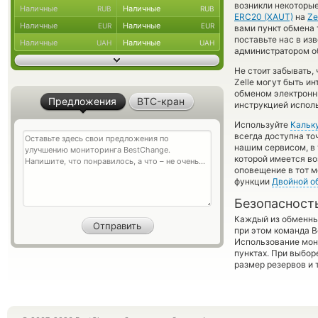
возникли некоторые
Наличные
Наличные
RUB
RUB
ERC20 (XAUT)
на
Ze
Наличные
Наличные
EUR
EUR
вами пункт обмена т
поставьте нас в из
Наличные
Наличные
UAH
UAH
администратором об
Не стоит забывать,
Zelle могут быть и
обменом электронны
Предложения
BTC-кран
инструкцией испол
Используйте
Кальк
всегда доступна т
нашим сервисом, в
которой имеется во
оповещение в тот м
функции
Двойной о
Безопасност
Каждый из обменны
при этом команда 
Использование мон
пунктах. При выбор
размер резервов и 