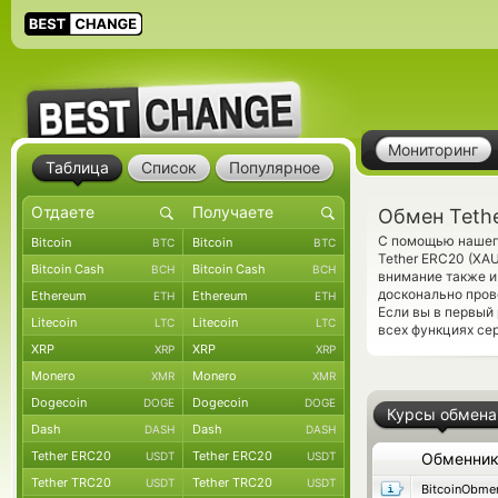
Мониторинг
Таблица
Список
Популярное
Обмен Tethe
С помощью нашего
Bitcoin
Bitcoin
BTC
BTC
Tether ERC20 (XA
Bitcoin Cash
Bitcoin Cash
BCH
BCH
внимание также и
досконально пров
Ethereum
Ethereum
ETH
ETH
Если вы в первый
Litecoin
Litecoin
LTC
LTC
всех функциях сер
XRP
XRP
XRP
XRP
Monero
Monero
XMR
XMR
Dogecoin
Dogecoin
DOGE
DOGE
Курсы обмена
Dash
Dash
DASH
DASH
Tether ERC20
Tether ERC20
USDT
USDT
Обменни
Tether TRC20
Tether TRC20
USDT
USDT
BitcoinObme