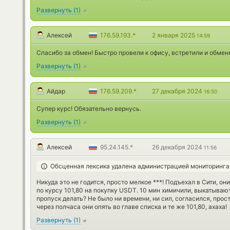
Развернуть
(
1
)
Алексей
176.59.193.*
2 января 2025
14:59
Спасибо за обмен! Быстро провели к офису, встретили и обменя
Развернуть
(
1
)
Айдар
176.59.209.*
27 декабря 2024
16:50
Супер курс! Обязательно вернусь.
Развернуть
(
1
)
Алексей
95.24.145.*
26 декабря 2024
11:56
Обсценная лексика удалена администрацией мониторинга
Никуда это не годится, просто мелкое ***! Подъехал в Сити, он
по курсу 101,80 на покупку USDT. 10 мин химичили, выкатывают
пропуск делать? Не было ни времени, ни сил, согласился, прос
через полчаса они опять во главе списка и те же 101,80, ахаха!
Развернуть
(
1
)