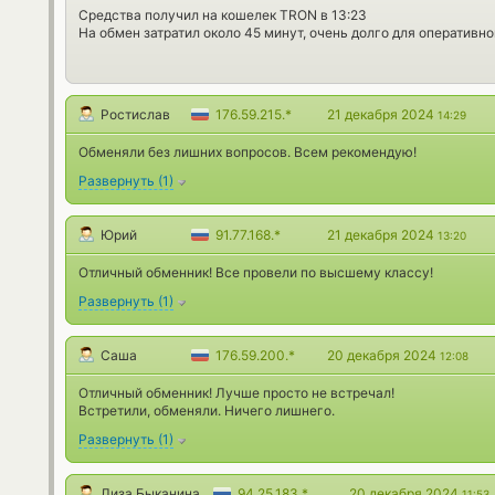
Средства получил на кошелек TRON в 13:23
На обмен затратил около 45 минут, очень долго для оперативно
Ростислав
176.59.215.*
21 декабря 2024
14:29
Обменяли без лишних вопросов. Всем рекомендую!
Развернуть
(
1
)
Юрий
91.77.168.*
21 декабря 2024
13:20
Отличный обменник! Все провели по высшему классу!
Развернуть
(
1
)
Саша
176.59.200.*
20 декабря 2024
12:08
Отличный обменник! Лучше просто не встречал!
Встретили, обменяли. Ничего лишнего.
Развернуть
(
1
)
Лиза Быканина
94.25.183.*
20 декабря 2024
11:53