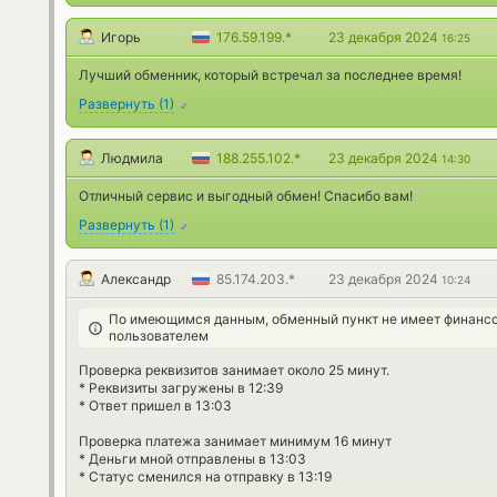
Игорь
176.59.199.*
23 декабря 2024
16:25
Лучший обменник, который встречал за последнее время!
Развернуть
(
1
)
Людмила
188.255.102.*
23 декабря 2024
14:30
Отличный сервис и выгодный обмен! Спасибо вам!
Развернуть
(
1
)
Александр
85.174.203.*
23 декабря 2024
10:24
По имеющимся данным, обменный пункт не имеет финансо
пользователем
Проверка реквизитов занимает около 25 минут.
* Реквизиты загружены в 12:39
* Ответ пришел в 13:03
Проверка платежа занимает минимум 16 минут
* Деньги мной отправлены в 13:03
* Статус сменился на отправку в 13:19