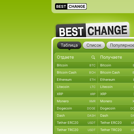
Таблица
Список
Популярно
Bitcoin
Bitcoin
BTC
Bitcoin Cash
Bitcoin Cash
BCH
Ethereum
Ethereum
ETH
Litecoin
Litecoin
LTC
XRP
XRP
XRP
Monero
Monero
XMR
Dogecoin
Dogecoin
DOGE
D
Dash
Dash
DASH
D
Tether ERC20
Tether ERC20
USDT
U
Tether TRC20
Tether TRC20
USDT
U