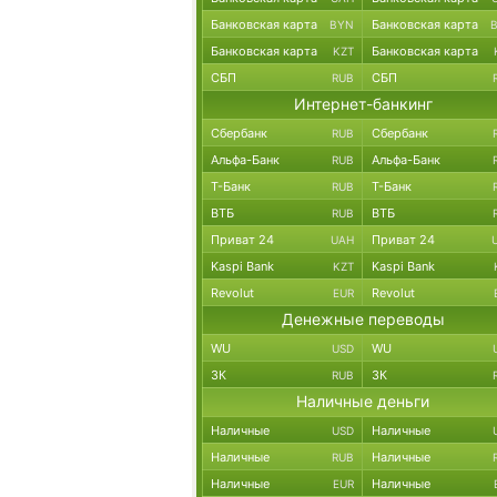
Банковская карта
Банковская карта
BYN
Банковская карта
Банковская карта
KZT
СБП
СБП
RUB
Интернет-банкинг
Сбербанк
Сбербанк
RUB
Альфа-Банк
Альфа-Банк
RUB
Т-Банк
Т-Банк
RUB
ВТБ
ВТБ
RUB
Приват 24
Приват 24
UAH
Kaspi Bank
Kaspi Bank
KZT
Revolut
Revolut
EUR
Денежные переводы
WU
WU
USD
ЗК
ЗК
RUB
Наличные деньги
Наличные
Наличные
USD
Наличные
Наличные
RUB
Наличные
Наличные
EUR