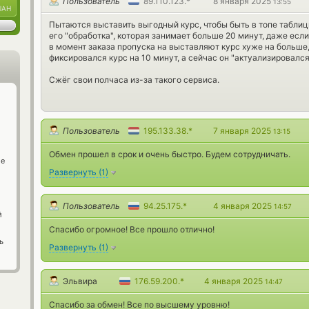
Пользователь
89.110.123.*
8 января 2025
13:55
UAH
Пытаются выставить выгодный курс, чтобы быть в топе таблиц
его "обработка", которая занимает больше 20 минут, даже если
в момент заказа пропуска на выставляют курс хуже на больше,
фиксировался курс на 10 минут, а сейчас он "актуализировался
Сжёг свои полчаса из-за такого сервиса.
Пользователь
195.133.38.*
7 января 2025
13:15
Обмен прошел в срок и очень быстро. Будем сотрудничать.
ge
Развернуть
(
1
)
Пользователь
94.25.175.*
4 января 2025
14:57
й
Спасибо огромное! Все прошло отлично!
ь
Развернуть
(
1
)
Эльвира
176.59.200.*
4 января 2025
14:47
Спасибо за обмен! Все по высшему уровню!