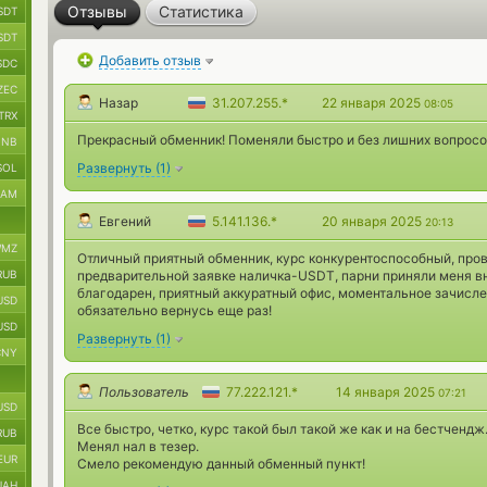
Отзывы
Статистика
SDT
SDT
Добавить отзыв
SDC
ZEC
Назар
31.207.255.*
22 января 2025
08:05
TRX
Прекрасный обменник! Поменяли быстро и без лишних вопросо
BNB
Развернуть
(
1
)
SOL
RAM
Евгений
5.141.136.*
20 января 2025
20:13
MZ
Отличный приятный обменник, курс конкурентоспособный, пров
RUB
предварительной заявке наличка-USDT, парни приняли меня в
благодарен, приятный аккуратный офис, моментальное зачисле
USD
обязательно вернусь еще раз!
USD
Развернуть
(
1
)
CNY
Пользователь
77.222.121.*
14 января 2025
07:21
USD
Все быстро, четко, курс такой был такой же как и на бестчендж
RUB
Менял нал в тезер.
EUR
Смело рекомендую данный обменный пункт!
UAH