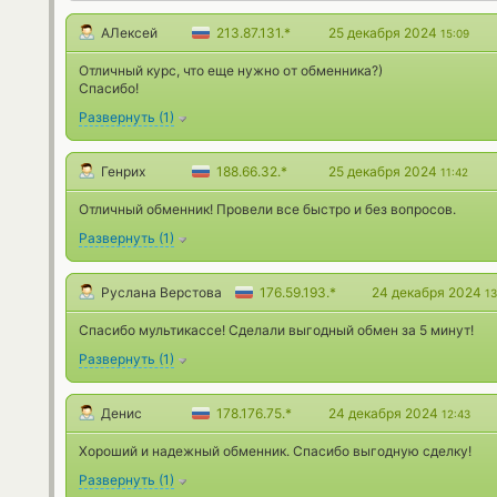
АЛексей
213.87.131.*
25 декабря 2024
15:09
Отличный курс, что еще нужно от обменника?)
Спасибо!
Развернуть
(
1
)
Генрих
188.66.32.*
25 декабря 2024
11:42
Отличный обменник! Провели все быстро и без вопросов.
Развернуть
(
1
)
Руслана Верстова
176.59.193.*
24 декабря 2024
13
Спасибо мультикассе! Сделали выгодный обмен за 5 минут!
Развернуть
(
1
)
Денис
178.176.75.*
24 декабря 2024
12:43
Хороший и надежный обменник. Спасибо выгодную сделку!
Развернуть
(
1
)