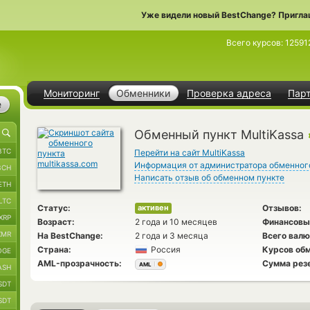
Уже видели новый BestChange? Пригла
Всего курсов:
12591
Мониторинг
Обменники
Проверка адреса
Пар
е
Обменный пункт MultiKassa
BTC
Перейти на сайт MultiKassa
Информация от администратора обменног
BCH
Написать отзыв об обменном пункте
ETH
LTC
Статус:
Отзывов:
активен
XRP
Возраст:
2 года и 10 месяцев
Финансовы
XMR
На BestChange:
2 года и 3 месяца
Всего валю
Страна:
Россия
Курсов обм
OGE
AML-прозрачность:
Сумма рез
AML
ASH
SDT
SDT