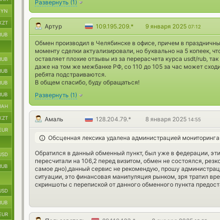
Развернуть
(
1
)
BYN
KZT
Артур
109.195.209.*
9 января 2025
07:12
RUB
Обмен производил в Челябинске в офисе, причем в праздничный
моменту сделки актуализировали, но буквально на 5 копеек, чт
оставляет плохие отзывы из за перерасчета курса usdt/rub, так
RUB
даже на том же межбанке РФ, со 110 до 105 за час может сходит
RUB
ребята подстраиваются.
В общем спасибо, буду обращаться!
RUB
RUB
Развернуть
(
1
)
UAH
KZT
Амаль
128.204.79.*
8 января 2025
14:55
EUR
Обсценная лексика удалена администрацией мониторинга
Обратился в данный обменный пункт, был уже в федерации, эти 
USD
пересчитали на 106,2 перед визитом, обмен не состоялся, резк
RUB
самое дно),данный сервис не рекомендую, прошу администрац
ситуации, это финансовая манипуляция рынком, зря тратил вр
скриншоты с перепиской от данного обменного пункта предост
USD
RUB
EUR