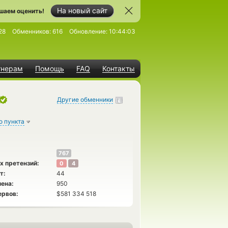
На новый сайт
шаем оценить!
28
Обменников:
616
Обновление:
10:44:03
тнерам
Помощь
FAQ
Контакты
Другие обменники
о пункта
767
х претензий:
0
4
т:
44
ена:
950
ервов:
$581 334 518