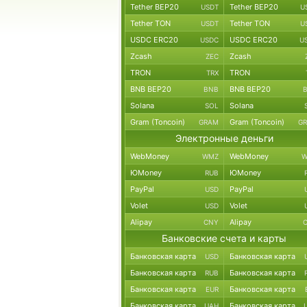
Tether BEP20
Tether BEP20
USDT
U
Tether TON
Tether TON
USDT
U
USDC ERC20
USDC ERC20
USDC
U
Zcash
Zcash
ZEC
TRON
TRON
TRX
BNB BEP20
BNB BEP20
BNB
Solana
Solana
SOL
Gram (Toncoin)
Gram (Toncoin)
GRAM
G
Электронные деньги
WebMoney
WebMoney
WMZ
W
ЮMoney
ЮMoney
RUB
PayPal
PayPal
USD
Volet
Volet
USD
Alipay
Alipay
CNY
Банковские счета и карты
Банковская карта
Банковская карта
USD
Банковская карта
Банковская карта
RUB
Банковская карта
Банковская карта
EUR
Банковская карта
Банковская карта
UAH