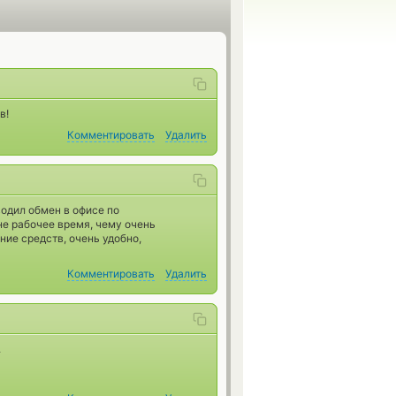
в!
Комментировать
Удалить
одил обмен в офисе по
не рабочее время, чему очень
ние средств, очень удобно,
Комментировать
Удалить
.