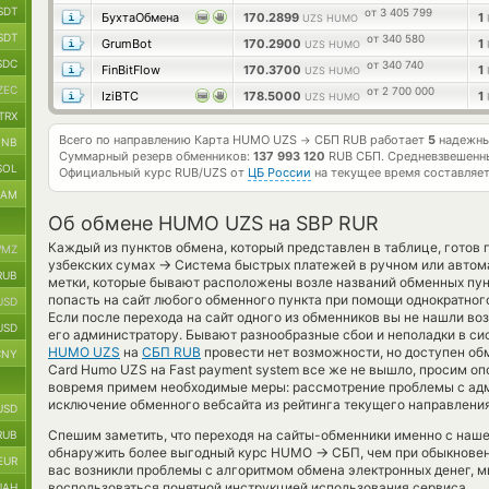
SDT
от 3 405 799
БухтаОбмена
170.2899
1
UZS HUMO
SDT
от 340 580
GrumBot
170.2900
1
UZS HUMO
SDC
от 340 740
FinBitFlow
170.3700
1
UZS HUMO
ZEC
от 2 700 000
IziBTC
178.5000
1
UZS HUMO
TRX
Всего по направлению Карта HUMO UZS
СБП RUB работает
5
надежны
→
BNB
Суммарный резерв обменников:
137 993 120
RUB СБП.
Средневзвешенн
SOL
Официальный курс
RUB/UZS
от
ЦБ России
на текущее время составляе
RAM
Об обмене HUMO UZS на SBP RUR
Каждый из пунктов обмена, который представлен в таблице, готов 
MZ
→
узбекских сумах
Система быстрых платежей в ручном или автом
RUB
метки, которые бывают расположены возле названий обменных пунк
попасть на сайт любого обменного пункта при помощи однократног
USD
Если после перехода на сайт одного из обменников вы не нашли во
USD
его администратору. Бывают разнообразные сбои и неполадки в си
HUMO UZS
на
СБП RUB
провести нет возможности, но доступен обм
CNY
Card Humo UZS на Fast payment system все же не вышло, просим оп
вовремя примем необходимые меры: рассмотрение проблемы с адм
исключение обменного вебсайта из рейтинга текущего направлени
USD
Спешим заметить, что переходя на сайты-обменники именно с наш
RUB
→
обнаружить более выгодный курс HUMO
СБП, чем при обыкновен
EUR
вас возникли проблемы с алгоритмом обмена электронных денег, м
воспользоваться понятной инструкцией использования сервиса.
UAH