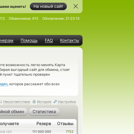
На новый сайт
шаем оценить!
212
Обменников:
615
Обновление:
21:23:15
тнерам
Помощь
FAQ
Контакты
ете возможность легко менять Карта
ирая выгодный сайт для обмена, стоит
й пункт тщательно проверен
идео
, которое расскажет обо всех
Несоответствие
История
Настройка
йной обмен
Статистика
олучаете
Резерв
Отзывы
111 000 000
7752
RUB СБП