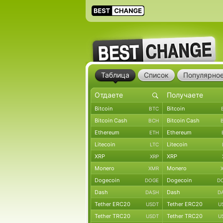
Таблица
Список
Популярно
Bitcoin
Bitcoin
BTC
Bitcoin Cash
Bitcoin Cash
BCH
Ethereum
Ethereum
ETH
Litecoin
Litecoin
LTC
XRP
XRP
XRP
Monero
Monero
XMR
Dogecoin
Dogecoin
DOGE
D
Dash
Dash
DASH
D
Tether ERC20
Tether ERC20
USDT
U
Tether TRC20
Tether TRC20
USDT
U