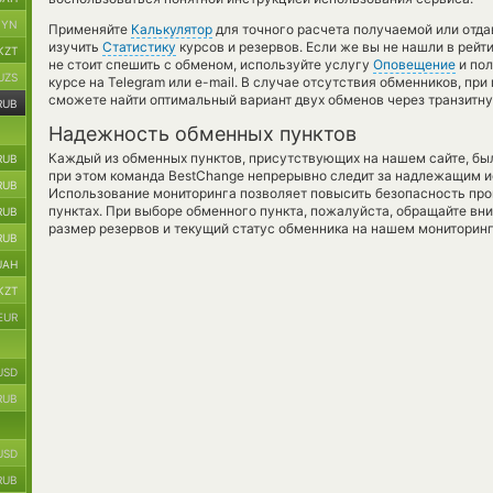
BYN
Применяйте
Калькулятор
для точного расчета получаемой или отд
изучить
Статистику
курсов и резервов. Если же вы не нашли в рейт
KZT
не стоит спешить с обменом, используйте услугу
Оповещение
и пол
UZS
курсе на Telegram или e-mail. В случае отсутствия обменников, пр
сможете найти оптимальный вариант двух обменов через транзитн
RUB
Надежность обменных пунктов
Каждый из обменных пунктов, присутствующих на нашем сайте, бы
RUB
при этом команда BestChange непрерывно следит за надлежащим и
RUB
Использование мониторинга позволяет повысить безопасность пр
пунктах. При выборе обменного пункта, пожалуйста, обращайте вн
RUB
размер резервов и текущий статус обменника на нашем мониторинг
RUB
UAH
KZT
EUR
USD
RUB
USD
RUB