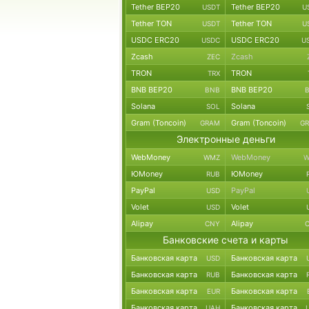
Tether BEP20
Tether BEP20
USDT
U
Tether TON
Tether TON
USDT
U
USDC ERC20
USDC ERC20
USDC
U
Zcash
Zcash
ZEC
TRON
TRON
TRX
BNB BEP20
BNB BEP20
BNB
Solana
Solana
SOL
Gram (Toncoin)
Gram (Toncoin)
GRAM
G
Электронные деньги
WebMoney
WebMoney
WMZ
W
ЮMoney
ЮMoney
RUB
PayPal
PayPal
USD
Volet
Volet
USD
Alipay
Alipay
CNY
Банковские счета и карты
Банковская карта
Банковская карта
USD
Банковская карта
Банковская карта
RUB
Банковская карта
Банковская карта
EUR
Банковская карта
Банковская карта
UAH