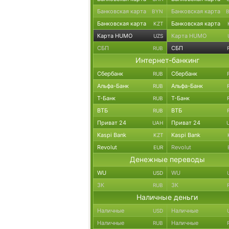
Банковская карта
Банковская карта
BYN
Банковская карта
Банковская карта
KZT
Карта HUMO
Карта HUMO
UZS
СБП
СБП
RUB
Интернет-банкинг
Сбербанк
Сбербанк
RUB
Альфа-Банк
Альфа-Банк
RUB
Т-Банк
Т-Банк
RUB
ВТБ
ВТБ
RUB
Приват 24
Приват 24
UAH
Kaspi Bank
Kaspi Bank
KZT
Revolut
Revolut
EUR
Денежные переводы
WU
WU
USD
ЗК
ЗК
RUB
Наличные деньги
Наличные
Наличные
USD
Наличные
Наличные
RUB