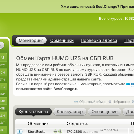
Уже видели новый BestChange? Пригла
Всего курсов:
1068
Мониторинг
Обменники
Проверка адреса
Пар
е
Обмен Карта HUMO UZS на СБП RUB
Мы предлагаем вам рейтинг обменных пунктов, в которых вы име
BTC
HUMO UZS на СБП RUB по наилучшему курсу в сети Интернет. Выб
BCH
обращать внимание на резерв валюты SBP RUR. Каждый обменны
представителями администрации нашего сайта.
ETH
Если вы в первый раз посетили наш мониторинг, просмотрите
в
LTC
возможностях сайта BestChange.ru.
XRP
XMR
Обратный обмен
Избранное
OGE
Курсы обмена
Калькулятор
Оповещение
Дво
ASH
SDT
Обменник
Отдаете
П
▲
SDT
от 2 554 347
StoreBucks
170.2898
1
UZS HUMO