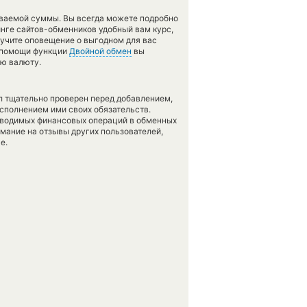
аваемой суммы. Вы всегда можете подробно
инге сайтов-обменников удобный вам курс,
учите оповещение о выгодном для вас
и помощи функции
Двойной обмен
вы
ую валюту.
л тщательно проверен перед добавлением,
сполнением ими своих обязательств.
оводимых финансовых операций в обменных
имание на отзывы других пользователей,
е.