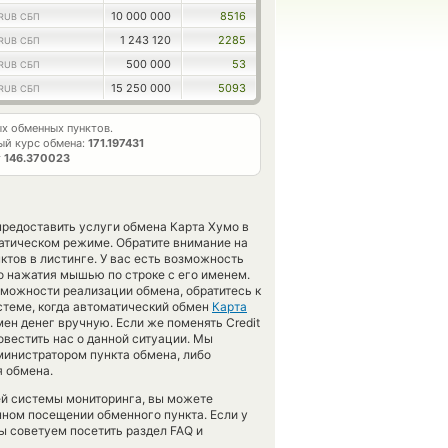
10 000 000
8516
RUB СБП
1 243 120
2285
RUB СБП
500 000
53
RUB СБП
15 250 000
5093
RUB СБП
х обменных пунктов.
ый курс обмена:
171.197431
т
146.370023
предоставить услуги обмена Карта Хумо в
атическом режиме. Обратите внимание на
тов в листинге. У вас есть возможность
о нажатия мышью по строке с его именем.
зможности реализации обмена, обратитесь к
стеме, когда автоматический обмен
Карта
ен денег вручную. Если же поменять Credit
овестить нас о данной ситуации. Мы
инистратором пункта обмена, либо
я обмена.
ей системы мониторинга, вы можете
ном посещении обменного пункта. Если у
ы советуем посетить раздел FAQ и