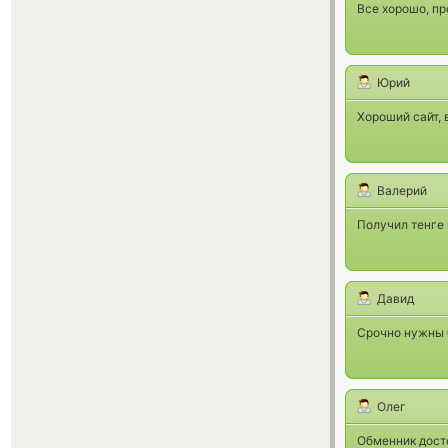
Все хорошо, пр
Юрий
Хороший сайт, 
Валерий
Получил тенге 
Давид
Срочно нужны б
Олег
Обменник досто