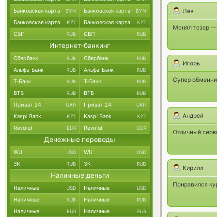
Лев
Банковская карта
Банковская карта
BYN
BYN
Банковская карта
Банковская карта
KZT
KZT
Менял тезер —
СБП
СБП
RUB
RUB
Интернет-банкинг
Сбербанк
Сбербанк
RUB
RUB
Игорь
Альфа-Банк
Альфа-Банк
RUB
RUB
Супер обменник
Т-Банк
Т-Банк
RUB
RUB
ВТБ
ВТБ
RUB
RUB
Приват 24
Приват 24
UAH
UAH
Андрей
Kaspi Bank
Kaspi Bank
KZT
KZT
Revolut
Revolut
EUR
EUR
Отличный серви
Денежные переводы
WU
WU
USD
USD
ЗК
ЗК
RUB
RUB
Кирилл
Наличные деньги
Понравился ку
Наличные
Наличные
USD
USD
Наличные
Наличные
RUB
RUB
Наличные
Наличные
EUR
EUR