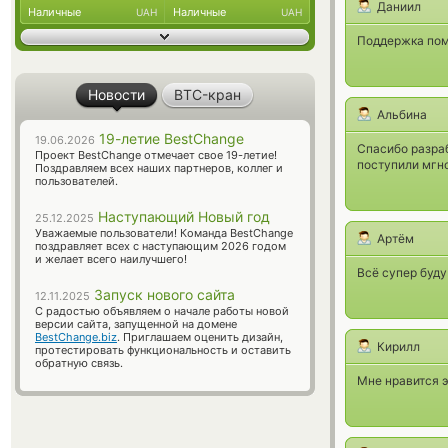
Даниил
Наличные
Наличные
UAH
UAH
Поддержка пом
Новости
BTC-кран
Альбина
19-летие BestChange
19.06.2026
Спасибо разраб
Проект BestChange отмечает свое 19-летие!
поступили мгн
Поздравляем всех наших партнеров, коллег и
пользователей.
Наступающий Новый год
25.12.2025
Уважаемые пользователи! Команда BestChange
Артём
поздравляет всех с наступающим 2026 годом
и желает всего наилучшего!
Всё супер буду
Запуск нового сайта
12.11.2025
С радостью объявляем о начале работы новой
версии сайта, запущенной на домене
BestChange.biz
. Приглашаем оценить дизайн,
Кирилл
протестировать функциональность и оставить
обратную связь.
Мне нравится э