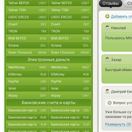
Отзывы
Ст
Tether BEP20
Tether BEP20
USDT
USDT
Tether TON
Tether TON
USDT
USDT
Добавить о
USDC ERC20
USDC ERC20
USDC
USDC
Zcash
Zcash
ZEC
ZEC
Николай
TRON
TRON
TRX
TRX
Пользуюсь Mint
BNB BEP20
BNB BEP20
BNB
BNB
Solana
Solana
SOL
SOL
Gram (Toncoin)
Gram (Toncoin)
GRAM
GRAM
Электронные деньги
Захар
WebMoney
WebMoney
WMZ
WMZ
Быстрый обмен
ЮMoney
ЮMoney
RUB
RUB
PayPal
PayPal
USD
USD
Volet
Volet
USD
USD
Дмитрий Ев
Alipay
Alipay
CNY
CNY
Банковские счета и карты
Вопрос ус
Банковская карта
Банковская карта
USD
USD
Уже больше сут
заказами то ра
Банковская карта
Банковская карта
RUB
RUB
Развернуть
(
3
)
Банковская карта
Банковская карта
EUR
EUR
Банковская карта
Банковская карта
UAH
UAH