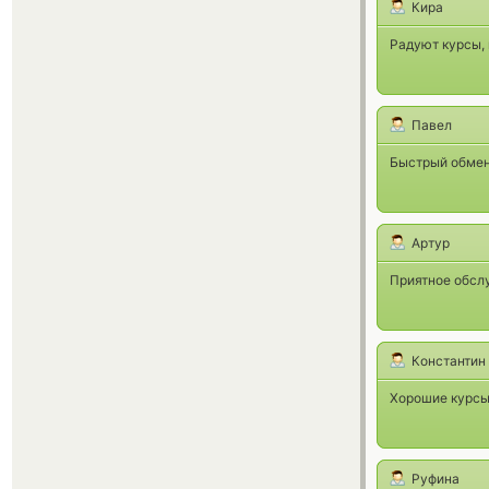
Кира
Радуют курсы, 
Павел
Быстрый обмен
Артур
Приятное обслу
Константин
Хорошие курсы,
Руфина