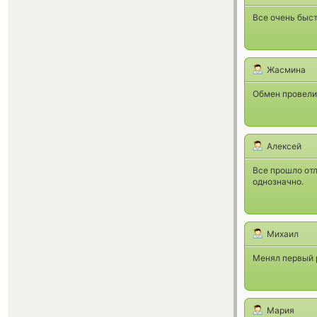
Все очень быст
Жасмина
Обмен провели 
Алексей
Все прошло отл
однозначно.
Михаил
Менял первый р
Мария