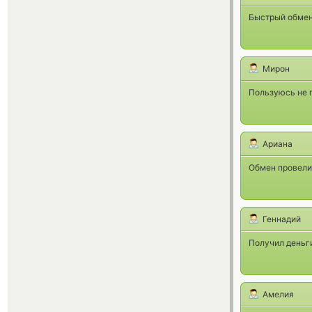
Быстрый обмен
Мирон
Пользуюсь не 
Ариана
Обмен провели
Геннадий
Получил деньги
Амелия