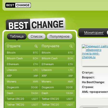
Мониторинг
Таблица
Список
Популярное
Bitcoin
Bitcoin
BTC
BTC
Bitcoin Cash
Bitcoin Cash
BCH
BCH
Ethereum
Ethereum
ETH
ETH
Litecoin
Litecoin
LTC
LTC
Статус:
XRP
XRP
XRP
XRP
Возраст:
Monero
Monero
XMR
XMR
На BestChange:
Страна:
Dogecoin
Dogecoin
DOGE
DOGE
AML-прозрачност
Dash
Dash
DASH
DASH
Tether ERC20
Tether ERC20
USDT
USDT
Tether TRC20
Tether TRC20
USDT
USDT