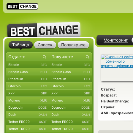
Мониторинг
Таблица
Список
Популярное
Bitcoin
Bitcoin
BTC
BTC
Bitcoin Cash
Bitcoin Cash
BCH
BCH
Ethereum
Ethereum
ETH
ETH
Litecoin
Litecoin
LTC
LTC
Статус:
XRP
XRP
XRP
XRP
Возраст:
Monero
Monero
XMR
XMR
На BestChange:
Страна:
Dogecoin
Dogecoin
DOGE
DOGE
AML-прозрачност
Dash
Dash
DASH
DASH
Tether ERC20
Tether ERC20
USDT
USDT
Tether TRC20
Tether TRC20
USDT
USDT