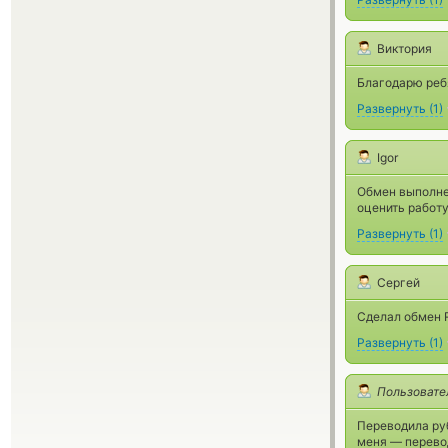
Виктория
Благодарю ребя
Развернуть
(
1
)
Igor
Обмен выполнен
оценить работу
Развернуть
(
1
)
Сергей
Сделал обмен 
Развернуть
(
1
)
Пользовате
Переводила руб
меня — перевод