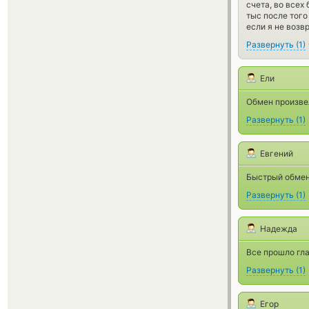
счета, во всех
тыс после того
если я не возв
Развернуть
(
1
)
Ели
Обмен произвел
Развернуть
(
1
)
Евгений
Быстрый обмен
Развернуть
(
1
)
Надежда
Все прошло гла
Развернуть
(
1
)
Егор