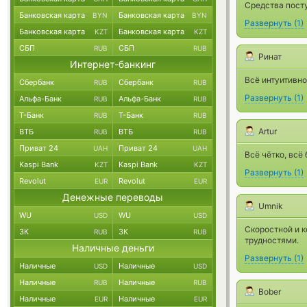
Средства посту
Банковская карта
Банковская карта
BYN
BYN
Развернуть
(
1
)
Банковская карта
Банковская карта
KZT
KZT
СБП
СБП
RUB
RUB
Ринат
Интернет-банкинг
Всё интуитивно
Сбербанк
Сбербанк
RUB
RUB
Развернуть
(
1
)
Альфа-Банк
Альфа-Банк
RUB
RUB
Т-Банк
Т-Банк
RUB
RUB
Artur
ВТБ
ВТБ
RUB
RUB
Приват 24
Приват 24
UAH
UAH
Всё чётко, всё
Kaspi Bank
Kaspi Bank
KZT
KZT
Развернуть
(
1
)
Revolut
Revolut
EUR
EUR
Денежные переводы
Umnik
WU
WU
USD
USD
Скоростной и к
ЗК
ЗК
RUB
RUB
трудностями.
Наличные деньги
Развернуть
(
1
)
Наличные
Наличные
USD
USD
Наличные
Наличные
RUB
RUB
Bober
Наличные
Наличные
EUR
EUR