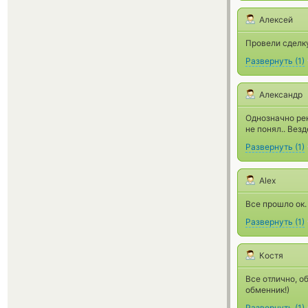
Алексей
Провели сделку
Развернуть
(
1
)
Александр
Однозначно ре
не понял.. Вез
Развернуть
(
1
)
Alex
Все прошло ок.
Развернуть
(
1
)
Костя
Все отлично, о
обменник!)
Развернуть
(
1
)