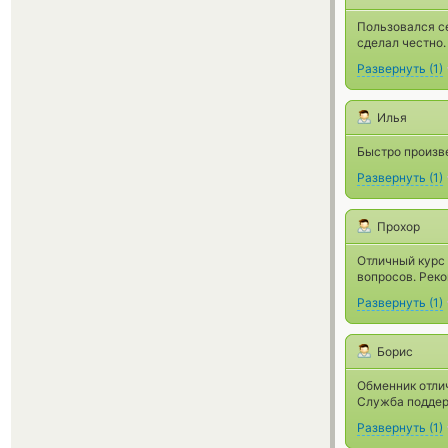
Пользовался се
сделал честно.
Развернуть
(
1
)
Илья
Быстро произве
Развернуть
(
1
)
Прохор
Отличный курс 
вопросов. Рек
Развернуть
(
1
)
Борис
Обменник отлич
Служба поддер
Развернуть
(
1
)