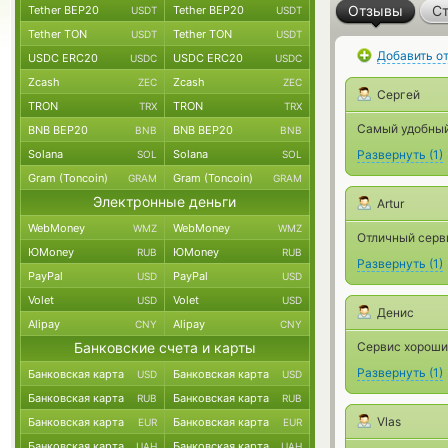
Отзывы
Ст
Tether BEP20
Tether BEP20
USDT
USDT
Tether TON
Tether TON
USDT
USDT
Добавить о
USDC ERC20
USDC ERC20
USDC
USDC
Zcash
Zcash
ZEC
ZEC
Сергей
TRON
TRON
TRX
TRX
Самый удобный
BNB BEP20
BNB BEP20
BNB
BNB
Solana
Solana
Развернуть
(
1
)
SOL
SOL
Gram (Toncoin)
Gram (Toncoin)
GRAM
GRAM
Электронные деньги
Artur
WebMoney
WebMoney
WMZ
WMZ
Отличный серв
ЮMoney
ЮMoney
RUB
RUB
Развернуть
(
1
)
PayPal
PayPal
USD
USD
Volet
Volet
USD
USD
Денис
Alipay
Alipay
CNY
CNY
Банковские счета и карты
Сервис хороши
Развернуть
(
1
)
Банковская карта
Банковская карта
USD
USD
Банковская карта
Банковская карта
RUB
RUB
Vlas
Банковская карта
Банковская карта
EUR
EUR
Банковская карта
Банковская карта
UAH
UAH