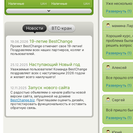
Уже несколько 
Наличные
Наличные
UAH
UAH
Развернуть
(
1
)
мамина Ла
Новости
BTC-кран
Хороший курс, 
проблема была 
19-летие BestChange
19.06.2026
решить вопрос 
Проект BestChange отмечает свое 19-летие!
Поздравляем всех наших партнеров, коллег и
Развернуть
(
1
)
пользователей.
Наступающий Новый год
25.12.2025
Алексей
Уважаемые пользователи! Команда BestChange
поздравляет всех с наступающим 2026 годом
и желает всего наилучшего!
Все прошло отл
Развернуть
(
1
)
Запуск нового сайта
12.11.2025
С радостью объявляем о начале работы новой
версии сайта, запущенной на домене
Сергей
BestChange.biz
. Приглашаем оценить дизайн,
протестировать функциональность и оставить
обратную связь.
Всё пришло быс
Развернуть
(
1
)
Юрий