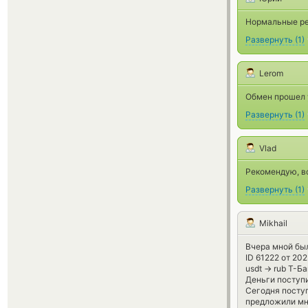
Нормальные ре
Развернуть
(
1
)
Lerom
Обмен прошел у
Развернуть
(
1
)
Vlad
Рекомендую, вс
Развернуть
(
1
)
Mikhail
Вчера мной бы
ID 61222 от 202
usdt -> rub Т-Ба
Деньги поступ
Сегодня поступ
предложили мне