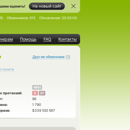
На новый сайт
шаем оценить!
65
Обменников:
615
Обновление:
20:00:00
тнерам
Помощь
FAQ
Контакты
Другие обменники
о пункта
4661
х претензий:
0
37
т:
96
ена:
1 790
ервов:
$339 592 667