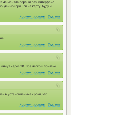
 сама меняла первый раз, интерфейс
о, деньги пришли на карту, буду и
Комментировать
Удалить
не.
Комментировать
Удалить
минут через 20. Все легко и понятно.
Комментировать
Удалить
ен в установленные сроки, что
Комментировать
Удалить