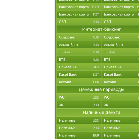
Банковская карта
Банковская карта
BYN
Банковская карта
Банковская карта
KZT
СБП
СБП
RUB
Интернет-банкинг
Сбербанк
Сбербанк
RUB
Альфа-Банк
Альфа-Банк
RUB
Т-Банк
Т-Банк
RUB
ВТБ
ВТБ
RUB
Приват 24
Приват 24
UAH
Kaspi Bank
Kaspi Bank
KZT
Revolut
Revolut
EUR
Денежные переводы
WU
WU
USD
ЗК
ЗК
RUB
Наличные деньги
Наличные
Наличные
USD
Наличные
Наличные
RUB
Наличные
Наличные
EUR