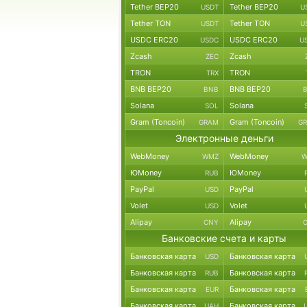
Tether BEP20
Tether BEP20
USDT
U
Tether TON
Tether TON
USDT
U
USDC ERC20
USDC ERC20
USDC
U
Zcash
Zcash
ZEC
TRON
TRON
TRX
BNB BEP20
BNB BEP20
BNB
Solana
Solana
SOL
Gram (Toncoin)
Gram (Toncoin)
GRAM
G
Электронные деньги
WebMoney
WebMoney
WMZ
W
ЮMoney
ЮMoney
RUB
PayPal
PayPal
USD
Volet
Volet
USD
Alipay
Alipay
CNY
Банковские счета и карты
Банковская карта
Банковская карта
USD
Банковская карта
Банковская карта
RUB
Банковская карта
Банковская карта
EUR
Банковская карта
Банковская карта
UAH