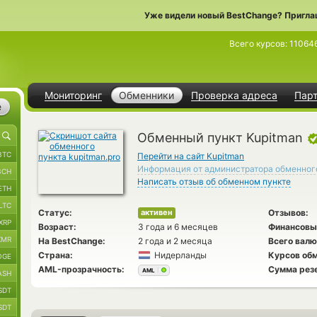
Уже видели новый BestChange? Пригла
Всего курсов:
11064
Мониторинг
Обменники
Проверка адреса
Пар
е
Обменный пункт Kupitman
BTC
Перейти на сайт Kupitman
Информация от администратора обменног
BCH
Написать отзыв об обменном пункте
ETH
LTC
Статус:
Отзывов:
активен
XRP
Возраст:
3 года и 6 месяцев
Финансовы
XMR
На BestChange:
2 года и 2 месяца
Всего валю
Страна:
Нидерланды
Курсов обм
OGE
AML-прозрачность:
Сумма рез
AML
ASH
SDT
SDT