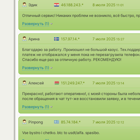
Эдик
46.188.243.*
8 июля 2025
11:01
Отличный сервис! Никаких проблем не возникло, всё быстро, п
Развернуть
(
1
)
Арина
157.97.14.*
7 июля 2025
15:27
Благодарю за работу. Произошел не большой казус. Тех.подде
платеж не отображался у меня пока не перезагрузила телефон
Спасибо еще раз за отличную работу. РЕКОМЕНДУЮ!
Развернуть
(
1
)
Алексей
151.249.247.*
7 июля 2025
13:14
Прекрасно!, работают оперативно!, с моей стороны была небо
после обращения в чат тут-же восстановили заявку, и в течени
Развернуть
(
1
)
Pinpong
85.74.184.*
7 июля 2025
12:12
Vse bystro i chetko. btc to usdt/alfa. spasibo.