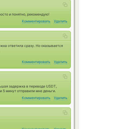
росто и понятно, рекомендую!
Комментировать
Удалить
ржка ответила сразу. Но оказывается
.
Комментировать
Удалить
льшая задержка в переводе USDT,
и 5 минут отправили мне деньги.
Комментировать
Удалить