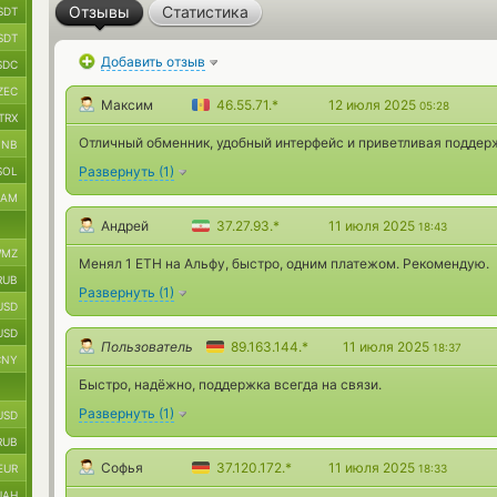
Отзывы
Статистика
SDT
SDT
Добавить отзыв
SDC
ZEC
Максим
46.55.71.*
12 июля 2025
05:28
TRX
Отличный обменник, удобный интерфейс и приветливая поддер
BNB
Развернуть
(
1
)
SOL
RAM
Андрей
37.27.93.*
11 июля 2025
18:43
MZ
Менял 1 ETH на Альфу, быстро, одним платежом. Рекомендую.
RUB
Развернуть
(
1
)
USD
USD
Пользователь
89.163.144.*
11 июля 2025
18:37
CNY
Быстро, надёжно, поддержка всегда на связи.
Развернуть
(
1
)
USD
RUB
Софья
37.120.172.*
11 июля 2025
EUR
18:33
UAH