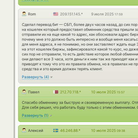
Rom
209.151.145.*
9 июля 2025
17:59
Сделал перевод бит — СБП, более двух часов назад, до сих пор
на кошелек который предоставил обменник средства пришли за 
отправили их на еще какой то адрес, как обосновали адрес бир
почему мне это должно быть интересно и вообще меня касатьс
для меня адреса, я не понимаю, но они заставляют ждать еще
на этот кошелек биржы, зафиксировался какой то курс, но даже
сих пор не отправили, то есть действие которое любой обменни
они делают все 3 часа, хотя деньги к ним так же приходят как 
приводят к тому что это их правила обмена, но в правилах не п
средства и это время должен терять клиент.
Развернуть
(
4
)
Павел
212.70.118.*
10 июля 2025
15:57
Спасибо обменнику за быструю и своевременную выплату. От
Для себя решил, что работать буду только с этим обменником.
Развернуть
(
1
)
Алексей
46.246.88.*
10 июля 2025
09:38