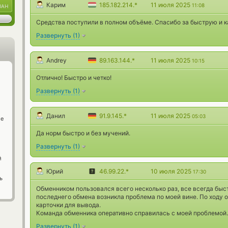
Карим
185.182.214.*
11 июля 2025
11:08
UAH
Средства поступили в полном объёме. Спасибо за быструю и к
Развернуть
(
1
)
Andrey
89.163.144.*
11 июля 2025
10:15
Отлично! Быстро и четко!
Развернуть
(
1
)
Данил
91.9.145.*
11 июля 2025
05:03
ge
Да норм быстро и без мучений.
Развернуть
(
1
)
й
Юрий
46.99.22.*
10 июля 2025
17:30
ь
Обменником пользовался всего несколько раз, все всегда быст
последнего обмена возникла проблема по моей вине. По ходу
карточки для вывода.
Команда обменника оперативно справилась с моей проблемой.
Развернуть
(
1
)