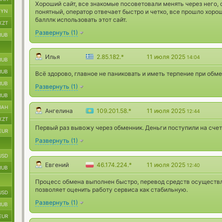
Хороший сайт, все знакомые посоветовали менять через него,
BYN
понятный, оператор отвечает быстро и четко, все прошло хорош
балллк использовать этот сайт.
KZT
Развернуть
(
1
)
RUB
Илья
2.85.182.*
11 июля 2025
14:04
RUB
RUB
Всё здорово, главное не паниковать и иметь терпение при обме
RUB
Развернуть
(
1
)
RUB
UAH
Ангелина
109.201.58.*
11 июля 2025
12:44
KZT
Первый раз вывожу через обменник. Деньги поступили на счет 
EUR
Развернуть
(
1
)
USD
Евгений
46.174.224.*
11 июля 2025
12:40
RUB
Процесс обмена выполнен быстро, перевод средств осуществл
позволяет оценить работу сервиса как стабильную.
USD
Развернуть
(
1
)
RUB
EUR