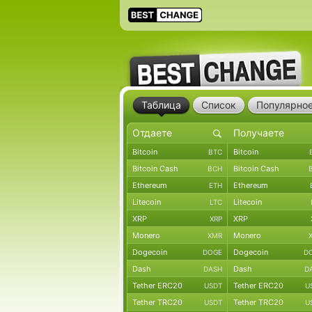
Таблица
Список
Популярно
Bitcoin
Bitcoin
BTC
Bitcoin Cash
Bitcoin Cash
BCH
Ethereum
Ethereum
ETH
Litecoin
Litecoin
LTC
XRP
XRP
XRP
Monero
Monero
XMR
Dogecoin
Dogecoin
DOGE
D
Dash
Dash
DASH
D
Tether ERC20
Tether ERC20
USDT
U
Tether TRC20
Tether TRC20
USDT
U