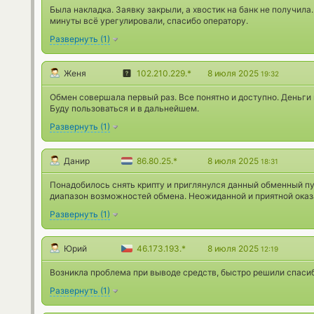
Была накладка. Заявку закрыли, а хвостик на банк не получила
минуты всё урегулировали, спасибо оператору.
Развернуть
(
1
)
Женя
102.210.229.*
8 июля 2025
19:32
Обмен совершала первый раз. Все понятно и доступно. Деньги
Буду пользоваться и в дальнейшем.
Развернуть
(
1
)
Данир
86.80.25.*
8 июля 2025
18:31
Понадобилось снять крипту и приглянулся данный обменный пун
диапазон возможностей обмена. Неожиданной и приятной оказ
Развернуть
(
1
)
Юрий
46.173.193.*
8 июля 2025
12:19
Возникла проблема при выводе средств, быстро решили спасиб
Развернуть
(
1
)