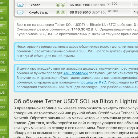
SDT
от 500
Expeer
65 956.7196
1
USDT SOL
SDT
от 100
KryptoSwap
66 036.9510
1
USDT SOL
SDT
Всего по направлению Tether SOL (USDT)
Bitcoin LN (BTC) работает
3
н
→
SDT
Суммарный резерв обменников:
1 140.3042
BTC.
Средневзвешенный кур
SDC
Курс обмена
BTC/USD
на криптовалютных рынках на текущее время со
ZEC
Некоторые из представленных здесь обменников имеют дополнительные
TRX
обменов с расчетом суммы обмена в 300 USD. Воспользуйтесь функци
BNB
выгодный обмен для вашей суммы.
SOL
В целях противодействия легализации доходов, полученных преступны
RAM
обменные пункты проводят
AML-проверки
поступающих от клиентов тр
В случае если транзакция будет идентифицирована как высокорискова
обменную операцию для проведения
процедуры KYC
. Информация по K
MZ
соблюдения требований AML/KYC для последующего разблокирования с
RUB
USD
Об обмене Tether USDT SOL на Bitcoin Lightn
USD
В приведенной таблице вы имеете возможность увидеть список пун
совершить автоматический или ручной обмен Стейблкоин Tether US
CNY
Network. Обратите внимание на метки, которые временами установ
списке. Для того, чтобы перейти на сайт интересующего вас обменн
кликнуть мышкой на строку с его названием. Если после перехода 
USD
обнаружена возможность проведения операции, рекомендуем неза
сайта. Вполне может быть, что на данный момент автоматические 
RUB