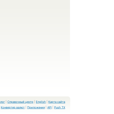
Блог
|
Справочный центр
|
English
|
Карта сайта
Конвертер валют
|
Приложения
|
API
|
Push TX