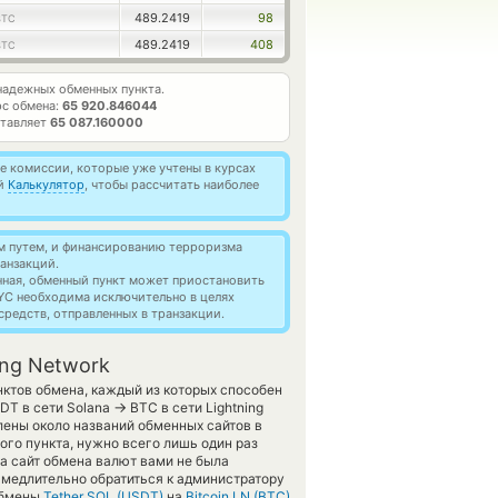
489.2419
98
BTC
489.2419
408
BTC
адежных обменных пункта.
с обмена:
65 920.846044
ставляет
65 087.160000
 комиссии, которые уже учтены в курсах
ей
Калькулятор
, чтобы рассчитать наиболее
м путем, и финансированию терроризма
анзакций.
нная, обменный пункт может приостановить
YC необходима исключительно в целях
редств, отправленных в транзакции.
ing Network
ктов обмена, каждый из которых способен
→
DT в сети Solana
BTC в сети Lightning
лены около названий обменных сайтов в
ого пункта, нужно всего лишь один раз
на сайт обмена валют вами не была
медлительно обратиться к администратору
обмены
Tether SOL (USDT)
на
Bitcoin LN (BTC)