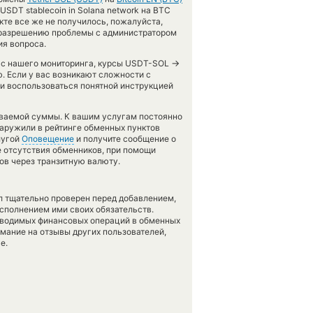
SDT stablecoin in Solana network на BTC
нкте все же не получилось, пожалуйста,
о разрешению проблемы с администратором
ия вопроса.
→
а с нашего мониторинга, курсы USDT-SOL
. Если у вас возникают сложности с
 и воспользоваться понятной инструкцией
аваемой суммы. К вашим услугам постоянно
бнаружили в рейтинге обменных пунктов
лугой
Оповещение
и получите сообщение о
ае отсутствия обменников, при помощи
ов через транзитную валюту.
л тщательно проверен перед добавлением,
сполнением ими своих обязательств.
оводимых финансовых операций в обменных
имание на отзывы других пользователей,
е.