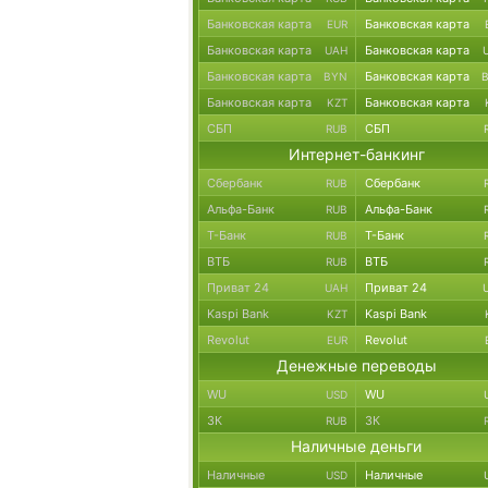
Банковская карта
Банковская карта
EUR
Банковская карта
Банковская карта
UAH
Банковская карта
Банковская карта
BYN
Банковская карта
Банковская карта
KZT
СБП
СБП
RUB
Интернет-банкинг
Сбербанк
Сбербанк
RUB
Альфа-Банк
Альфа-Банк
RUB
Т-Банк
Т-Банк
RUB
ВТБ
ВТБ
RUB
Приват 24
Приват 24
UAH
Kaspi Bank
Kaspi Bank
KZT
Revolut
Revolut
EUR
Денежные переводы
WU
WU
USD
ЗК
ЗК
RUB
Наличные деньги
Наличные
Наличные
USD