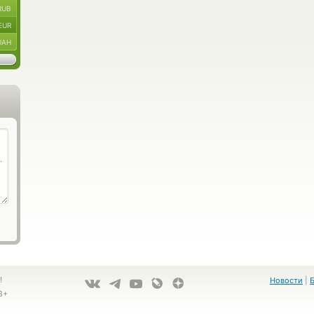
RUB
EUR
UAH
!
Новости
|
8+