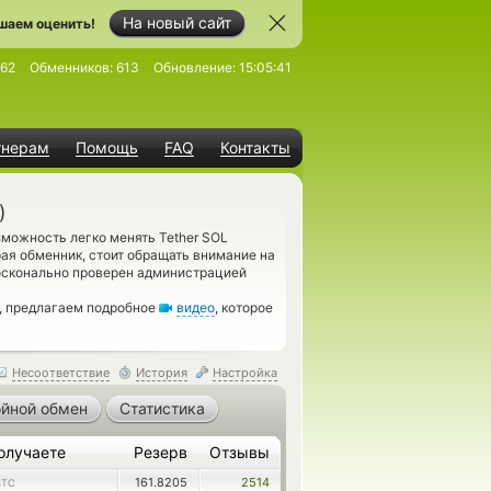
На новый сайт
шаем оценить!
62
Обменников:
613
Обновление:
15:05:41
тнерам
Помощь
FAQ
Контакты
)
зможность легко менять Tether SOL
рая обменник, стоит обращать внимание на
досконально проверен администрацией
, предлагаем подробное
видео
, которое
Несоответствие
История
Настройка
йной обмен
Статистика
олучаете
Резерв
Отзывы
161.8205
2514
BTC