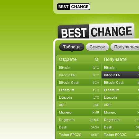
Таблица
Список
Популярно
Bitcoin
Bitcoin
BTC
Bitcoin LN
Bitcoin LN
BTC
Bitcoin Cash
Bitcoin Cash
BCH
Ethereum
Ethereum
ETH
Litecoin
Litecoin
LTC
XRP
XRP
XRP
Monero
Monero
XMR
Dogecoin
Dogecoin
DOGE
D
Dash
Dash
DASH
D
Tether ERC20
Tether ERC20
USDT
U