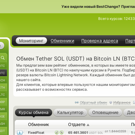
Уже видели новый BestChange? Пригла
Всего курсов:
12433
Мониторинг
Обменники
Проверка адреса
Пар
е
Обмен Tether SOL (USDT) на Bitcoin LN (BTC
Мы предлагаем вам рейтинг обменников, в которых вы имеете во
BTC
(USDT) на Bitcoin LN (BTC) по наилучшим курсам в Рунете. Подби
BTC
резерв валюты Bitcoin Lightning Network. Каждый обменник был 
нашего сайта.
BCH
Для клиентов, которые впервые пользуются нашим мониторингом
ETH
рассказывает о возможностях сервиса.
LTC
XRP
Обратный обмен
Избранное
XMR
Курсы обмена
Калькулятор
Оповещение
Дво
OGE
ASH
Обменник
Отдаете
П
▲
SDT
от 1.84443359
FixedFloat
65 461.3601
1
USDT SOL