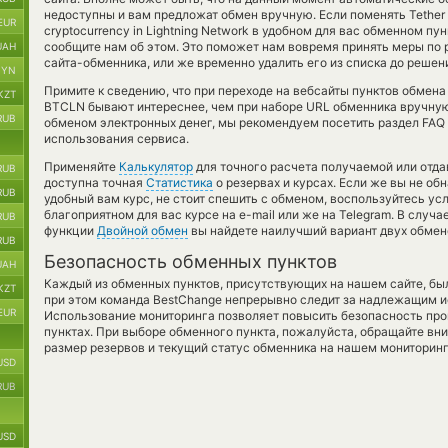
недоступны и вам предложат обмен вручную. Если поменять Tether U
EUR
cryptocurrency in Lightning Network в удобном для вас обменном пу
сообщите нам об этом. Это поможет нам вовремя принять меры п
UAH
сайта-обменника, или же временно удалить его из списка до решен
BYN
Примите к сведению, что при переходе на вебсайты пунктов обмен
KZT
BTCLN бывают интереснее, чем при наборе URL обменника вручную
RUB
обменом электронных денег, мы рекомендуем посетить раздел FAQ
использования сервиса.
Применяйте
Калькулятор
для точного расчета получаемой или отд
RUB
доступна точная
Статистика
о резервах и курсах. Если же вы не о
RUB
удобный вам курс, не стоит спешить с обменом, воспользуйтесь ус
благоприятном для вас курсе на e-mail или же на Telegram. В случ
RUB
функции
Двойной обмен
вы найдете наилучший вариант двух обмен
RUB
Безопасность обменных пунктов
UAH
Каждый из обменных пунктов, присутствующих на нашем сайте, бы
KZT
при этом команда BestChange непрерывно следит за надлежащим и
EUR
Использование мониторинга позволяет повысить безопасность пр
пунктах. При выборе обменного пункта, пожалуйста, обращайте вн
размер резервов и текущий статус обменника на нашем мониторинг
USD
RUB
USD