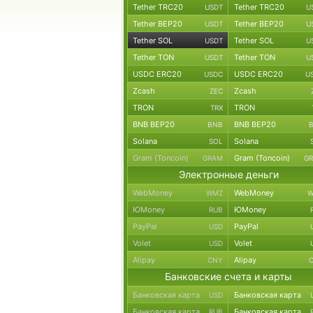
Tether TRC20
Tether TRC20
USDT
U
Tether BEP20
Tether BEP20
USDT
U
Tether SOL
Tether SOL
USDT
U
Tether TON
Tether TON
USDT
U
USDC ERC20
USDC ERC20
USDC
U
Zcash
Zcash
ZEC
TRON
TRON
TRX
BNB BEP20
BNB BEP20
BNB
Solana
Solana
SOL
Gram (Toncoin)
Gram (Toncoin)
GRAM
G
Электронные деньги
WebMoney
WebMoney
WMZ
W
ЮMoney
ЮMoney
RUB
PayPal
PayPal
USD
Volet
Volet
USD
Alipay
Alipay
CNY
Банковские счета и карты
Банковская карта
Банковская карта
USD
Банковская карта
Банковская карта
RUB