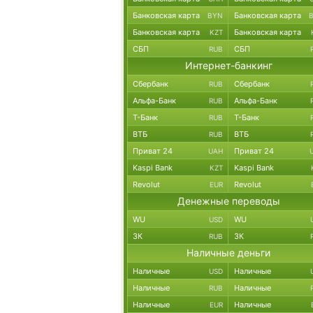
Банковская карта
Банковская карта
BYN
Банковская карта
Банковская карта
KZT
СБП
СБП
RUB
Интернет-банкинг
Сбербанк
Сбербанк
RUB
Альфа-Банк
Альфа-Банк
RUB
Т-Банк
Т-Банк
RUB
ВТБ
ВТБ
RUB
Приват 24
Приват 24
UAH
Kaspi Bank
Kaspi Bank
KZT
Revolut
Revolut
EUR
Денежные переводы
WU
WU
USD
ЗК
ЗК
RUB
Наличные деньги
Наличные
Наличные
USD
Наличные
Наличные
RUB
Наличные
Наличные
EUR