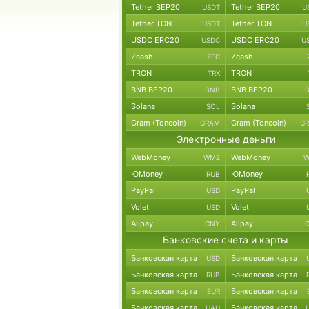
Tether BEP20
Tether BEP20
USDT
U
Tether TON
Tether TON
USDT
U
USDC ERC20
USDC ERC20
USDC
U
Zcash
Zcash
ZEC
TRON
TRON
TRX
BNB BEP20
BNB BEP20
BNB
Solana
Solana
SOL
Gram (Toncoin)
Gram (Toncoin)
GRAM
G
Электронные деньги
WebMoney
WebMoney
WMZ
W
ЮMoney
ЮMoney
RUB
PayPal
PayPal
USD
Volet
Volet
USD
Alipay
Alipay
CNY
Банковские счета и карты
Банковская карта
Банковская карта
USD
Банковская карта
Банковская карта
RUB
Банковская карта
Банковская карта
EUR
Банковская карта
Банковская карта
UAH