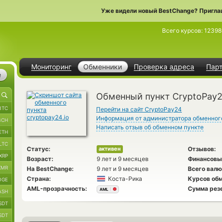
Уже видели новый BestChange? Пригла
Всего курсов:
12398
Мониторинг
Обменники
Проверка адреса
Пар
е
Обменный пункт CryptoPay
BTC
Перейти на сайт CryptoPay24
Информация от администратора обменног
BCH
Написать отзыв об обменном пункте
ETH
LTC
Статус:
Отзывов:
активен
XRP
Возраст:
9 лет и 9 месяцев
Финансовы
XMR
На BestChange:
9 лет и 9 месяцев
Всего валю
Страна:
Коста-Рика
Курсов обм
OGE
AML-прозрачность:
Сумма рез
AML
ASH
SDT
SDT