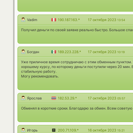
Vadim
190.187.163.*
17 октября 2023
13:54
Получил деньги по своей заявке реально быстро. Большое спа
Богдан
189.223.228.*
17 октября 2023
10:19
Уже приличное время сотрудничаю с этим обменным пунктом. 
хорошему курсу, по которому деньги поступили через 20 мин.
стабильную работу.
Могу рекомендовать.
Ярослав
182.53.29.*
17 октября 2023
05:57
Обменял в короткие сроки. Благодарю за обмен. Всем советую 
Игорь
200.71.109.*
16 октября 2023
15:21