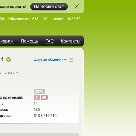
На новый сайт
шаем оценить!
64
Обменников:
613
Обновление:
16:22:53
тнерам
Помощь
FAQ
Контакты
24
Другие обменники
о пункта
2870
х претензий:
0
40
т:
14
ена:
180
ервов:
$108 716 710