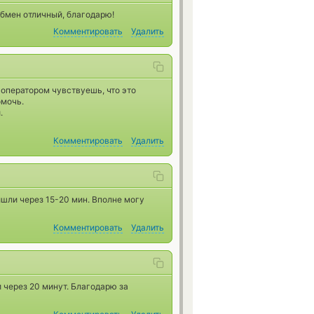
Обмен отличный, благодарю!
Комментировать
Удалить
 оператором чувствуешь, что это
омочь.
.
Комментировать
Удалить
шли через 15-20 мин. Вполне могу
Комментировать
Удалить
 через 20 минут. Благодарю за