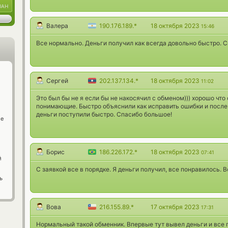
UAH
Валера
190.176.189.*
18 октября 2023
15:46
Все нормально. Деньги получил как всегда довольно быстро. С
Сергей
202.137.134.*
18 октября 2023
11:02
Это был бы не я если бы не накосячил с обменом))) хорошо чт
понимающие. Быстро объяснили как исправить ошибки и после 
деньги поступили быстро. Спасибо большое!
ge
Борис
186.226.172.*
18 октября 2023
07:41
й
С заявкой все в порядке. Я деньги получил, все понравилось.
ь
Вова
216.155.89.*
17 октября 2023
17:31
Нормальный такой обменник. Впервые тут вывел деньги и все п