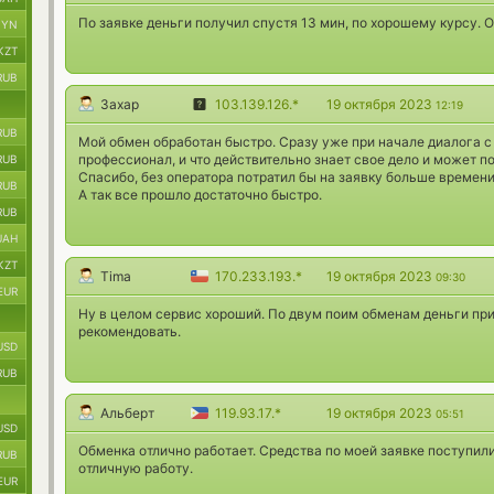
По заявке деньги получил спустя 13 мин, по хорошему курсу. 
BYN
KZT
RUB
Захар
103.139.126.*
19 октября 2023
12:19
RUB
Мой обмен обработан быстро. Сразу уже при начале диалога с
профессионал, и что действительно знает свое дело и может п
RUB
Спасибо, без оператора потратил бы на заявку больше времени
RUB
А так все прошло достаточно быстро.
RUB
UAH
KZT
Tima
170.233.193.*
19 октября 2023
09:30
EUR
Ну в целом сервис хороший. По двум поим обменам деньги при
рекомендовать.
USD
RUB
Альберт
119.93.17.*
19 октября 2023
05:51
USD
Обменка отлично работает. Средства по моей заявке поступили
RUB
отличную работу.
EUR