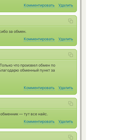
Комментировать
Удалить
сибо за обмен.
Комментировать
Удалить
Только что произвел обмен по
 Благодарю обменный пункт за
Комментировать
Удалить
обменник — тут все найс.
Комментировать
Удалить