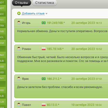
Отзывы
Статистика
SDT
SDT
Добавить отзыв
SDC
ZEC
Игорь
191.249.168.*
20 октября 2023
16:13
TRX
Нормальная обменка. Деньги поступили оперативно. Вопросов 
BNB
SOL
RAM
Роман
185.78.148.*
20 октября 2023
10:52
MZ
Обменник быстрый, четкий. Было несколько вопросов и я сразу
поддержки. Мне все разжевали и помогли. Спс за помощь и за 
RUB
USD
USD
CNY
Ярик
186.211.2.*
20 октября 2023
07:51
Деньги залетели без проблем. спасибо и всем рекомендую.
USD
RUB
EUR
Павел
83.13.0.*
19 октября 2023
18:04
UAH