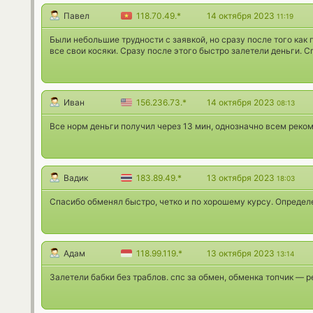
Павел
118.70.49.*
14 октября 2023
11:19
Были небольшие трудности с заявкой, но сразу после того ка
все свои косяки. Сразу после этого быстро залетели деньги. С
Иван
156.236.73.*
14 октября 2023
08:13
Все норм деньги получил через 13 мин, однозначно всем реко
Вадик
183.89.49.*
13 октября 2023
18:03
Спасибо обменял быстро, четко и по хорошему курсу. Определ
Адам
118.99.119.*
13 октября 2023
13:14
Залетели бабки без траблов. спс за обмен, обменка топчик — 