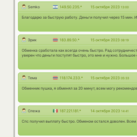
Semko
149.50.235.*
15 октября 2023
13:00
Благодарю за быструю работу. Деньги получил через 15 мин. И
Эрик
183.89.50.*
15 октября 2023
08:19
Обменка сработала как всегда очень быстро. Рад сотрудничест
уверен что деньги поступят быстро, это мне и нужно. Большое
Тема
118.174.233.*
15 октября 2023
05:33
Обменник пушка, я обменял за 20 минут, всем могу рекомендо
Олежа
187.221.181.*
14 октября 2023
14:41
Спс получил выплату быстро. Обменом остался доволен. Всем