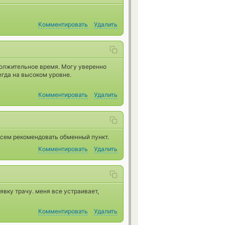
Комментировать
Удалить
должительное время. Могу уверенно
егда на высоком уровне.
Комментировать
Удалить
всем рекомендовать обменный пункт.
Комментировать
Удалить
вку трачу. меня все устраивает,
Комментировать
Удалить