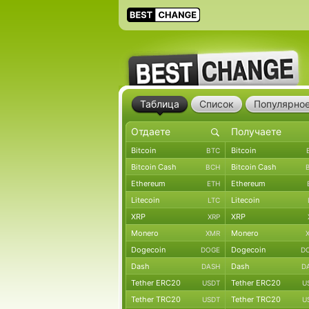
Таблица
Список
Популярно
Bitcoin
Bitcoin
BTC
Bitcoin Cash
Bitcoin Cash
BCH
Ethereum
Ethereum
ETH
Litecoin
Litecoin
LTC
XRP
XRP
XRP
Monero
Monero
XMR
Dogecoin
Dogecoin
DOGE
D
Dash
Dash
DASH
D
Tether ERC20
Tether ERC20
USDT
U
Tether TRC20
Tether TRC20
USDT
U