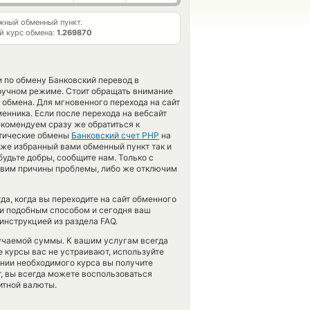
жный обменный пункт.
й курс обмена:
1.269870
и по обмену Банковский перевод в
 ручном режиме. Стоит обращать внимание
 обмена. Для мгновенного перехода на сайт
енника. Если после перехода на вебсайт
комендуем сразу же обратиться к
атические обмены
Банковский счет PHP
на
же избранный вами обменный пункт так и
 будьте добры, сообщите нам. Только с
вим причины проблемы, либо же отключим
а, когда вы переходите на сайт обменного
ги подобным способом и сегодня ваш
инструкцией из раздела FAQ.
учаемой суммы. К вашим услугам всегда
е курсы вас не устраивают, используйте
ении необходимого курса вы получите
т, вы всегда можете воспользоваться
итной валюты.