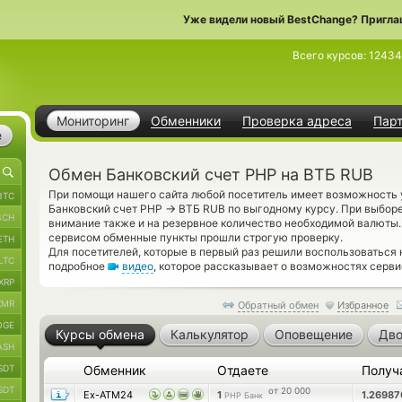
Уже видели новый BestChange? Пригла
Всего курсов:
12434
Мониторинг
Обменники
Проверка адреса
Пар
е
Обмен Банковский счет PHP на ВТБ RUB
При помощи нашего сайта любой посетитель имеет возможность у
BTC
→
Банковский счет PHP
ВТБ RUB по выгодному курсу. При выборе
BCH
внимание также и на резервное количество необходимой валюты
сервисом обменные пункты прошли строгую проверку.
ETH
Для посетителей, которые в первый раз решили воспользоваться
LTC
подробное
видео
, которое рассказывает о возможностях серви
XRP
XMR
Обратный обмен
Избранное
OGE
Курсы обмена
Калькулятор
Оповещение
Дво
ASH
SDT
Обменник
Отдаете
Получ
SDT
от 20 000
Ex-ATM24
1
1.2698
PHP Банк