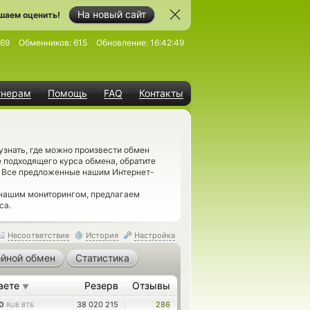
На новый сайт
шаем оценить!
69
Обменников:
615
Обновление:
16:42:49
тнерам
Помощь
FAQ
Контакты
знать, где можно произвести обмен
 подходящего курса обмена, обратите
. Все предложенные нашим Интернет-
 нашим мониторингом, предлагаем
са.
Несоответствие
История
Настройка
йной обмен
Статистика
аете
Резерв
Отзывы
▼
70
38 020 215
286
RUB ВТБ