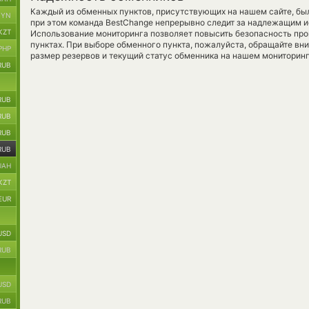
Каждый из обменных пунктов, присутствующих на нашем сайте, бы
BYN
при этом команда BestChange непрерывно следит за надлежащим и
KZT
Использование мониторинга позволяет повысить безопасность пр
пунктах. При выборе обменного пункта, пожалуйста, обращайте вн
PHP
размер резервов и текущий статус обменника на нашем мониторинг
RUB
RUB
RUB
RUB
RUB
UAH
KZT
EUR
USD
RUB
USD
RUB