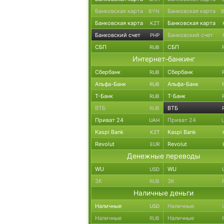
Банковская карта
Банковская карта
BYN
Банковская карта
Банковская карта
KZT
Банковский счет
Банковский счет
PHP
СБП
СБП
RUB
Интернет-банкинг
Сбербанк
Сбербанк
RUB
Альфа-Банк
Альфа-Банк
RUB
Т-Банк
Т-Банк
RUB
ВТБ
ВТБ
RUB
Приват 24
Приват 24
UAH
Kaspi Bank
Kaspi Bank
KZT
Revolut
Revolut
EUR
Денежные переводы
WU
WU
USD
ЗК
ЗК
RUB
Наличные деньги
Наличные
Наличные
USD
Наличные
Наличные
RUB