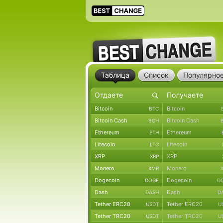
Таблица
Список
Популярно
Bitcoin
Bitcoin
BTC
Bitcoin Cash
Bitcoin Cash
BCH
Ethereum
Ethereum
ETH
Litecoin
Litecoin
LTC
XRP
XRP
XRP
Monero
Monero
XMR
Dogecoin
Dogecoin
DOGE
D
Dash
Dash
DASH
D
Tether ERC20
Tether ERC20
USDT
U
Tether TRC20
Tether TRC20
USDT
U