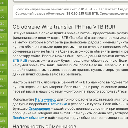
SDT
Всего по направлению Банковский счет PHP
ВТБ RUB работает
1
наде
→
SDT
Суммарный резерв обменников:
38 020 215
RUB ВТБ.
Средневзвешенны
SDC
ZEC
Об обмене Wire transfer PHP на VTB RUR
TRX
Все указанные в списке пункты обмена готовы предоставить услуг
→
BNB
филиппинском песо
карта ВТБ (Телебанк) в автоматическом или
на метки, которые могут быть расположены рядом с именем пункта
SOL
пункта обмена нажмите один раз мышью на строку с названием обм
RAM
обменника вами не была найдена возможность обменять деньги, ре
оператору сайта. Вполне может быть, что на данный момент автом
ВТБ RUB
невозможны и вам будет предложен обмен вручную. Если 
не сумел обменять Bank Transfer in Philippine Peso на Telebank VTB,
MZ
вашей помощью мы сумеем вовремя принять нужные меры: устано
RUB
данный пункт обмена валют из рейтинга.
USD
→
Часто бывает так, что курсы Банк-PHP
ВТБ намного выгоднее тогд
USD
пункта через наш мониторинг. Если вы еще ни разу не меняли день
первый визит в нашу систему мониторинга, просто воспользуйтесь 
CNY
Используйте
Калькулятор
для точного расчета отдаваемой или пол
доступна подробная
Статистика
о резервах и курсах. Если обменны
USD
функцию
Оповещение
– задайте собственные условия, и при появл
сообщение на Telegram или e-mail. Если пункты обмена отсутствую
RUB
Двойным обменом
и найти вариант двух обменов при помощи транз
EUR
Надежность обменников
UAH