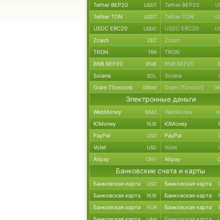
Tether BEP20
Tether BEP20
USDT
U
Tether TON
Tether TON
USDT
U
USDC ERC20
USDC ERC20
USDC
U
Zcash
Zcash
ZEC
TRON
TRON
TRX
BNB BEP20
BNB BEP20
BNB
Solana
Solana
SOL
Gram (Toncoin)
Gram (Toncoin)
GRAM
G
Электронные деньги
WebMoney
WebMoney
WMZ
W
ЮMoney
ЮMoney
RUB
PayPal
PayPal
USD
Volet
Volet
USD
Alipay
Alipay
CNY
Банковские счета и карты
Банковская карта
Банковская карта
USD
Банковская карта
Банковская карта
RUB
Банковская карта
Банковская карта
EUR
Банковская карта
Банковская карта
UAH