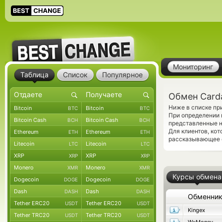
Мониторинг
Таблица
Список
Популярное
Обмен Card
Ниже в списке пр
Bitcoin
Bitcoin
BTC
BTC
При определении 
Bitcoin Cash
Bitcoin Cash
BCH
BCH
представленные 
Для клиентов, ко
Ethereum
Ethereum
ETH
ETH
рассказывающее 
Litecoin
Litecoin
LTC
LTC
XRP
XRP
XRP
XRP
Monero
Monero
XMR
XMR
Курсы обмена
Dogecoin
Dogecoin
DOGE
DOGE
Dash
Dash
DASH
DASH
Обменни
Tether ERC20
Tether ERC20
USDT
USDT
Kingex
Tether TRC20
Tether TRC20
USDT
USDT