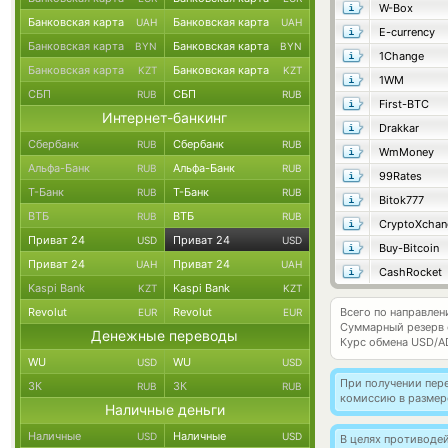
W-Box
Банковская карта
Банковская карта
UAH
UAH
E-currency
Банковская карта
Банковская карта
BYN
BYN
1Change
Банковская карта
Банковская карта
KZT
KZT
1WM
СБП
СБП
RUB
RUB
First-BTC
Интернет-банкинг
Drakkar
Сбербанк
Сбербанк
RUB
RUB
WmMoney
Альфа-Банк
Альфа-Банк
RUB
RUB
99Rates
Т-Банк
Т-Банк
RUB
RUB
Bitok777
ВТБ
ВТБ
RUB
RUB
CryptoXchan
Приват 24
Приват 24
USD
USD
Buy-Bitcoin
Приват 24
Приват 24
UAH
UAH
CashRocket
Kaspi Bank
Kaspi Bank
KZT
KZT
Revolut
Revolut
Всего по направлен
EUR
EUR
Суммарный резерв
Денежные переводы
Курс обмена
USD/A
WU
WU
USD
USD
При получении пере
ЗК
ЗК
RUB
RUB
комиссию в размер
Наличные деньги
Наличные
Наличные
USD
USD
В целях противоде