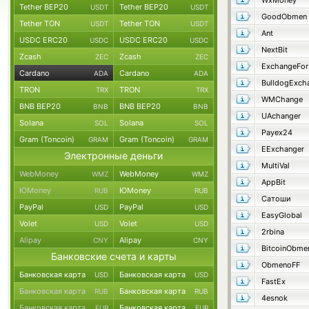
WxMoney
Tether BEP20
Tether BEP20
USDT
USDT
GoodObmen
Tether TON
Tether TON
USDT
USDT
Ant
USDC ERC20
USDC ERC20
USDC
USDC
NextBit
Zcash
Zcash
ZEC
ZEC
ExchangeFo
Cardano
Cardano
ADA
ADA
BulldogExch
TRON
TRON
TRX
TRX
WMChange
BNB BEP20
BNB BEP20
BNB
BNB
UAchanger
Solana
Solana
SOL
SOL
Payex24
Gram (Toncoin)
Gram (Toncoin)
GRAM
GRAM
EExchanger
Электронные деньги
MultiVal
WebMoney
WebMoney
WMZ
WMZ
AppBit
ЮMoney
ЮMoney
RUB
RUB
Сатоши
PayPal
PayPal
USD
USD
EasyGlobal
Volet
Volet
USD
USD
2rbina
Alipay
Alipay
CNY
CNY
BitcoinObme
Банковские счета и карты
ObmenoFF
Банковская карта
Банковская карта
USD
USD
FastEx
Банковская карта
Банковская карта
RUB
RUB
4esnok
Банковская карта
Банковская карта
EUR
EUR