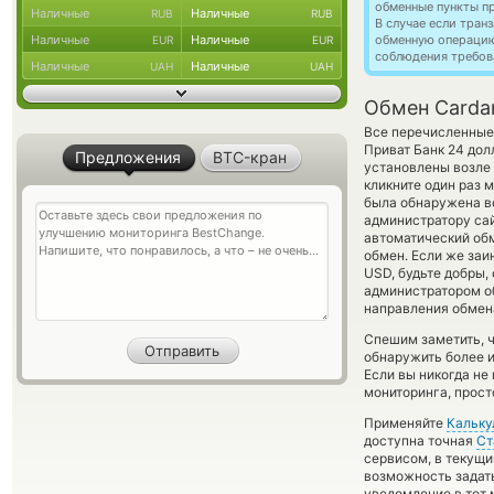
обменные пункты п
Наличные
Наличные
RUB
RUB
В случае если тра
Наличные
Наличные
обменную операци
EUR
EUR
соблюдения требов
Наличные
Наличные
UAH
UAH
Обмен Cardan
Все перечисленные
Приват Банк 24 дол
Предложения
BTC-кран
установлены возле 
кликните один раз 
была обнаружена в
администратору сай
автоматический о
обмен. Если же заи
USD, будьте добры
администратором об
направления обмен
Спешим заметить, 
обнаружить более 
Если вы никогда н
мониторинга, прост
Применяйте
Кальку
доступна точная
Ст
сервисом, в текущ
возможность задать
уведомление в тот 