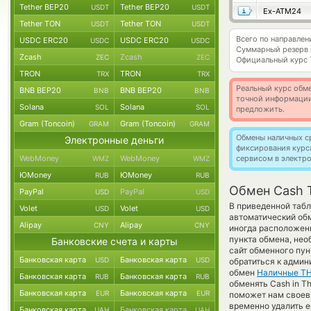
Tether BEP20
Tether BEP20
USDT
USDT
Ex-ATM24
Tether TON
Tether TON
USDT
USDT
Всего по направле
USDC ERC20
USDC ERC20
USDC
USDC
Суммарный резерв
Zcash
Zcash
ZEC
ZEC
Официальный курс
TRON
TRON
TRX
TRX
Реальный курс обме
BNB BEP20
BNB BEP20
BNB
BNB
точной информации
Solana
Solana
SOL
SOL
предложить.
Gram (Toncoin)
Gram (Toncoin)
GRAM
GRAM
Обмены наличных с
Электронные деньги
фиксирования курс
WebMoney
WebMoney
сервисом в электр
WMZ
WMZ
ЮMoney
ЮMoney
RUB
RUB
Обмен Cash 
PayPal
PayPal
USD
USD
В приведенной табл
Volet
Volet
USD
USD
автоматический об
Alipay
Alipay
CNY
CNY
иногда расположены
пункта обмена, нео
Банковские счета и карты
сайт обменного пун
Банковская карта
Банковская карта
USD
USD
обратиться к админ
обмен
Наличные T
Банковская карта
Банковская карта
RUB
RUB
обменять Cash in Th
Банковская карта
Банковская карта
EUR
EUR
поможет нам своев
временно удалить е
Банковская карта
Банковская карта
UAH
UAH