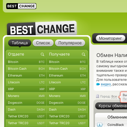
Мониторинг
Таблица
Список
Популярное
Обмен Нали
В таблице ниже о
Bitcoin
Bitcoin
BTC
BTC
самому выгодному
Bitcoin Cash
Bitcoin Cash
BCH
BCH
внимание также и
тщательно прове
Ethereum
Ethereum
ETH
ETH
Для пользователе
Litecoin
Litecoin
LTC
LTC
видео
, расска
XRP
XRP
XRP
XRP
Вы
Monero
Monero
XMR
XMR
Город:
Все
Пх
Dogecoin
Dogecoin
DOGE
DOGE
Курсы обмена
Dash
Dash
DASH
DASH
Tether ERC20
Tether ERC20
USDT
USDT
Обменни
Tether TRC20
Tether TRC20
USDT
USDT
CoinsBlack