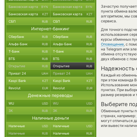
Зачастую получает
Банковская карта
Банковская карта
BYN
BYN
пункта обмена валю
Банковская карта
Банковская карта
KZT
KZT
алгоритмом, мы сов
сервиса.
СБП
СБП
RUB
RUB
Интернет-банкинг
Для точного подсче
использования серв
Сбербанк
Сбербанк
RUB
RUB
курсы обменных пу
Альфа-Банк
Альфа-Банк
Оповещение
, с по
RUB
RUB
на Telegram или эл
Т-Банк
Т-Банк
RUB
RUB
обмена отсутствуют
ВТБ
ВТБ
двух обменов с по
RUB
RUB
Открытие
Открытие
RUB
RUB
Надежность 
Приват 24
Приват 24
UAH
UAH
Каждый из обменны
при этом команда 
Kaspi Bank
Kaspi Bank
KZT
KZT
Использование мон
Revolut
Revolut
EUR
EUR
пунктах. При выбор
размер резервов и 
Денежные переводы
Выберите по
WU
WU
USD
USD
ЗК
ЗК
Обменные пункты по
RUB
RUB
странах, например:
Наличные деньги
могут отличаться д
или вывести наличн
Наличные
Наличные
USD
USD
Наличные
Наличные
RUB
RUB