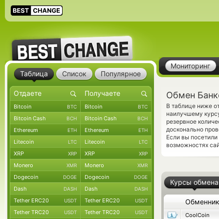
Мониторинг
Таблица
Список
Популярное
Обмен Банко
В таблице ниже о
Bitcoin
Bitcoin
BTC
BTC
наилучшему курсу
Bitcoin Cash
Bitcoin Cash
BCH
BCH
резервное количе
досконально пров
Ethereum
Ethereum
ETH
ETH
Если вы посетили
Litecoin
Litecoin
LTC
LTC
возможностях сай
XRP
XRP
XRP
XRP
Monero
Monero
XMR
XMR
Dogecoin
Dogecoin
DOGE
DOGE
Курсы обмена
Dash
Dash
DASH
DASH
Tether ERC20
Tether ERC20
USDT
USDT
Обменни
Tether TRC20
Tether TRC20
USDT
USDT
CoolCoin