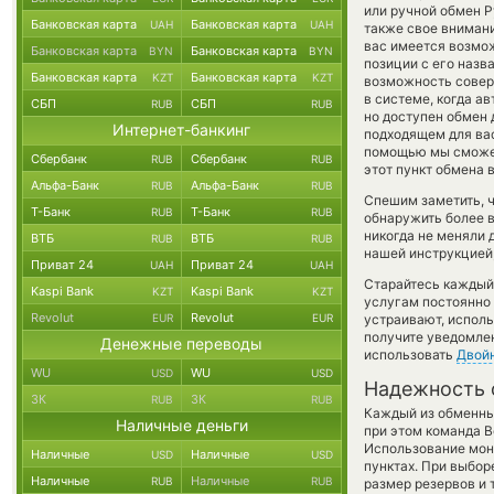
или ручной обмен 
Банковская карта
Банковская карта
UAH
UAH
также свое внимани
вас имеется возмо
Банковская карта
Банковская карта
BYN
BYN
позиции с его назв
Банковская карта
Банковская карта
KZT
KZT
возможность соверш
в системе, когда а
СБП
СБП
RUB
RUB
но доступен обмен д
Интернет-банкинг
подходящем для вас
помощью мы сможем
Сбербанк
Сбербанк
RUB
RUB
этот пункт обмена 
Альфа-Банк
Альфа-Банк
RUB
RUB
Спешим заметить, 
Т-Банк
Т-Банк
RUB
RUB
обнаружить более 
никогда не меняли 
ВТБ
ВТБ
RUB
RUB
нашей инструкцией,
Приват 24
Приват 24
UAH
UAH
Старайтесь каждый
Kaspi Bank
Kaspi Bank
KZT
KZT
услугам постоянно
Revolut
Revolut
EUR
EUR
устраивают, испол
получите уведомлен
Денежные переводы
использовать
Двой
WU
WU
USD
USD
Надежность 
ЗК
ЗК
RUB
RUB
Каждый из обменны
Наличные деньги
при этом команда 
Использование мон
Наличные
Наличные
USD
USD
пунктах. При выбор
Наличные
Наличные
RUB
RUB
размер резервов и 