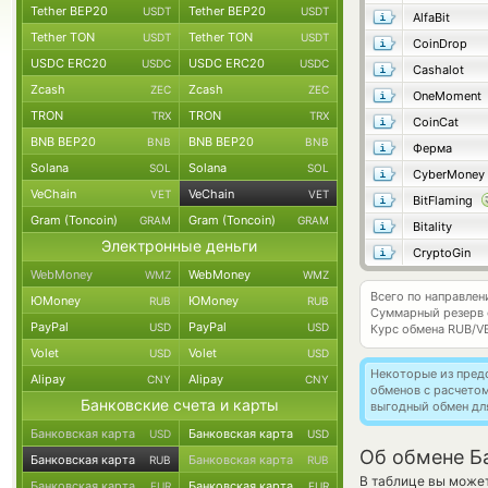
Tether BEP20
Tether BEP20
USDT
USDT
AlfaBit
Tether TON
Tether TON
USDT
USDT
CoinDrop
USDC ERC20
USDC ERC20
USDC
USDC
Cashalot
Zcash
Zcash
ZEC
ZEC
OneMoment
TRON
TRON
TRX
TRX
CoinCat
BNB BEP20
BNB BEP20
BNB
BNB
Ферма
Solana
Solana
SOL
SOL
CyberMoney
VeChain
VeChain
VET
VET
BitFlaming
Gram (Toncoin)
Gram (Toncoin)
GRAM
GRAM
Bitality
Электронные деньги
CryptoGin
WebMoney
WebMoney
WMZ
WMZ
Всего по направле
ЮMoney
ЮMoney
RUB
RUB
Суммарный резерв
PayPal
PayPal
USD
USD
Курс обмена
RUB/V
Volet
Volet
USD
USD
Некоторые из пред
Alipay
Alipay
CNY
CNY
обменов с расчето
Банковские счета и карты
выгодный обмен дл
Банковская карта
Банковская карта
USD
USD
Об обмене Ба
Банковская карта
Банковская карта
RUB
RUB
В таблице вы может
Банковская карта
Банковская карта
EUR
EUR