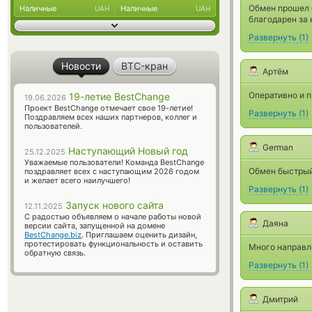
Обмен прошел б
Наличные
Наличные
UAH
UAH
благодарен за 
Развернуть
(
1
)
Новости
BTC-кран
Артём
Оперативно и п
19-летие BestChange
19.06.2026
Проект BestChange отмечает свое 19-летие!
Развернуть
(
1
)
Поздравляем всех наших партнеров, коллег и
пользователей.
German
Наступающий Новый год
25.12.2025
Уважаемые пользователи! Команда BestChange
Обмен быстрый
поздравляет всех с наступающим 2026 годом
и желает всего наилучшего!
Развернуть
(
1
)
Запуск нового сайта
12.11.2025
С радостью объявляем о начале работы новой
Даяна
версии сайта, запущенной на домене
BestChange.biz
. Приглашаем оценить дизайн,
протестировать функциональность и оставить
Много направл
обратную связь.
Развернуть
(
1
)
Дмитрий