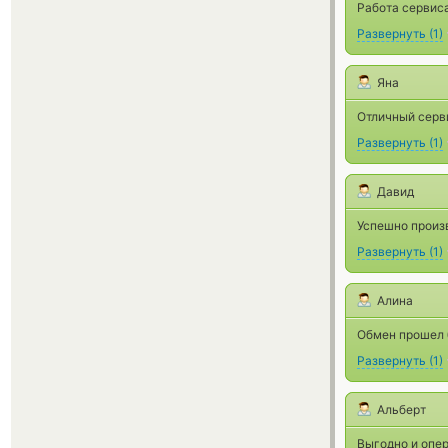
Работа сервиса
Развернуть
(
1
)
Яна
Отличный серви
Развернуть
(
1
)
Давид
Успешно произ
Развернуть
(
1
)
Алина
Обмен прошел б
Развернуть
(
1
)
Альберт
Выгодно и опе