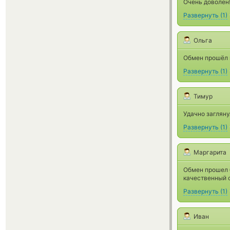
Очень доволен!
Развернуть
(
1
)
Ольга
Обмен прошёл 
Развернуть
(
1
)
Тимур
Удачно загляну
Развернуть
(
1
)
Маргарита
Обмен прошел б
качественный 
Развернуть
(
1
)
Иван