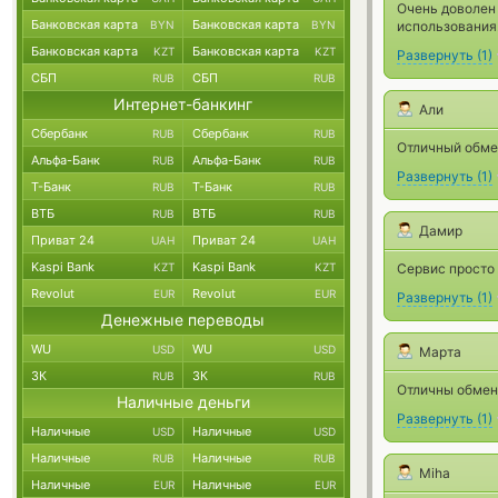
Очень доволен 
Банковская карта
Банковская карта
BYN
BYN
использования
Банковская карта
Банковская карта
KZT
KZT
Развернуть
(
1
)
СБП
СБП
RUB
RUB
Интернет-банкинг
Али
Сбербанк
Сбербанк
RUB
RUB
Отличный обме
Альфа-Банк
Альфа-Банк
RUB
RUB
Развернуть
(
1
)
Т-Банк
Т-Банк
RUB
RUB
ВТБ
ВТБ
RUB
RUB
Дамир
Приват 24
Приват 24
UAH
UAH
Kaspi Bank
Kaspi Bank
KZT
KZT
Сервис просто 
Revolut
Revolut
EUR
EUR
Развернуть
(
1
)
Денежные переводы
WU
WU
USD
USD
Марта
ЗК
ЗК
RUB
RUB
Отличны обмен
Наличные деньги
Развернуть
(
1
)
Наличные
Наличные
USD
USD
Наличные
Наличные
RUB
RUB
Miha
Наличные
Наличные
EUR
EUR