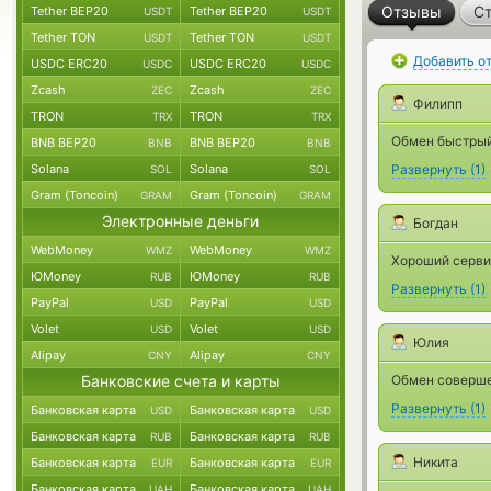
Отзывы
Ст
Tether BEP20
Tether BEP20
USDT
USDT
Tether TON
Tether TON
USDT
USDT
Добавить о
USDC ERC20
USDC ERC20
USDC
USDC
Zcash
Zcash
ZEC
ZEC
Филипп
TRON
TRON
TRX
TRX
Обмен быстрый
BNB BEP20
BNB BEP20
BNB
BNB
Solana
Solana
Развернуть
(
1
)
SOL
SOL
Gram (Toncoin)
Gram (Toncoin)
GRAM
GRAM
Электронные деньги
Богдан
WebMoney
WebMoney
WMZ
WMZ
Хороший серви
ЮMoney
ЮMoney
RUB
RUB
Развернуть
(
1
)
PayPal
PayPal
USD
USD
Volet
Volet
USD
USD
Юлия
Alipay
Alipay
CNY
CNY
Банковские счета и карты
Обмен соверше
Развернуть
(
1
)
Банковская карта
Банковская карта
USD
USD
Банковская карта
Банковская карта
RUB
RUB
Никита
Банковская карта
Банковская карта
EUR
EUR
Банковская карта
Банковская карта
UAH
UAH