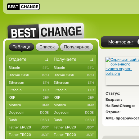
Мониторинг
Таблица
Список
Популярное
Bitcoin
Bitcoin
BTC
BTC
Bitcoin Cash
Bitcoin Cash
BCH
BCH
Ethereum
Ethereum
ETH
ETH
Litecoin
Litecoin
LTC
LTC
Статус:
XRP
XRP
XRP
XRP
Возраст:
Monero
Monero
XMR
XMR
На BestChange:
Страна:
Dogecoin
Dogecoin
DOGE
DOGE
AML-прозрачност
Dash
Dash
DASH
DASH
Tether ERC20
Tether ERC20
USDT
USDT
Tether TRC20
Tether TRC20
USDT
USDT