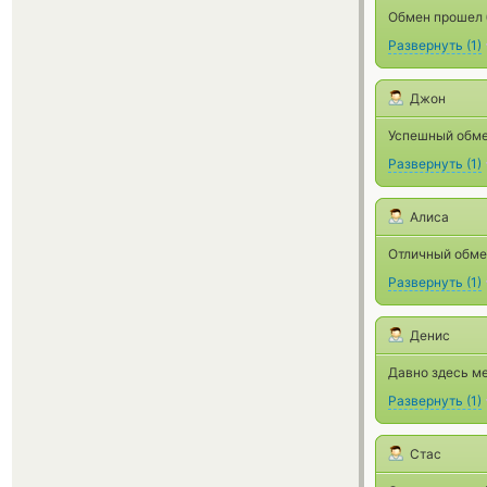
Обмен прошел б
Развернуть
(
1
)
Джон
Успешный обме
Развернуть
(
1
)
Алиса
Отличный обмен
Развернуть
(
1
)
Денис
Давно здесь м
Развернуть
(
1
)
Стас