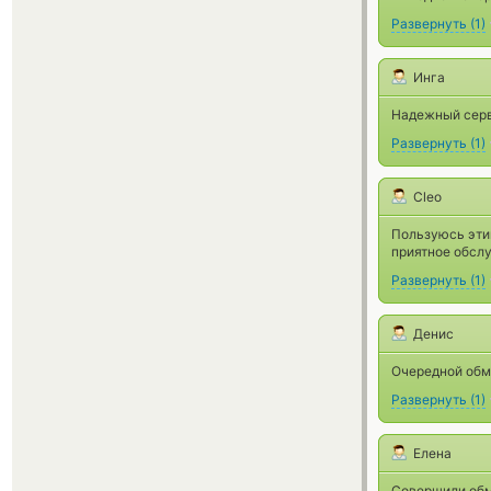
Развернуть
(
1
)
Инга
Надежный серв
Развернуть
(
1
)
Сleo
Пользуюсь эти
приятное обсл
Развернуть
(
1
)
Денис
Очередной обм
Развернуть
(
1
)
Елена
Совершили обме