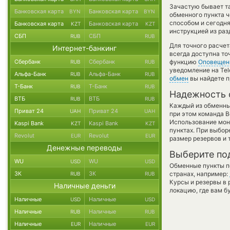
Зачастую бывает т
Банковская карта
Банковская карта
BYN
BYN
обменного пункта ч
способом и сегодн
Банковская карта
Банковская карта
KZT
KZT
инструкцией из раз
СБП
СБП
RUB
RUB
Для точного расчет
Интернет-банкинг
всегда доступна т
Сбербанк
Сбербанк
функцию
Оповещен
RUB
RUB
уведомление на Tel
Альфа-Банк
Альфа-Банк
RUB
RUB
обмен
вы найдете п
Т-Банк
Т-Банк
RUB
RUB
Надежность 
ВТБ
ВТБ
RUB
RUB
Каждый из обменны
Приват 24
Приват 24
UAH
UAH
при этом команда 
Использование мон
Kaspi Bank
Kaspi Bank
KZT
KZT
пунктах. При выбор
Revolut
Revolut
EUR
EUR
размер резервов и 
Денежные переводы
Выберите по
WU
WU
USD
USD
Обменные пункты по
ЗК
ЗК
странах, например:
RUB
RUB
Курсы и резервы в 
Наличные деньги
локацию, где вам б
Наличные
Наличные
USD
USD
Наличные
Наличные
RUB
RUB
Наличные
Наличные
EUR
EUR