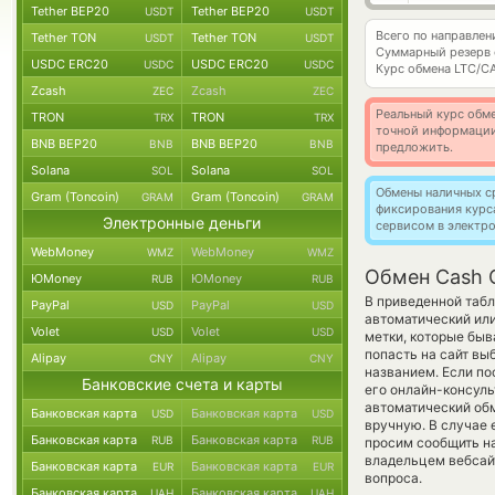
Tether BEP20
Tether BEP20
USDT
USDT
Всего по направле
Tether TON
Tether TON
USDT
USDT
Суммарный резерв
USDC ERC20
USDC ERC20
USDC
USDC
Курс обмена
LTC/C
Zcash
Zcash
ZEC
ZEC
Реальный курс обме
TRON
TRON
TRX
TRX
точной информации
BNB BEP20
BNB BEP20
BNB
BNB
предложить.
Solana
Solana
SOL
SOL
Обмены наличных с
Gram (Toncoin)
Gram (Toncoin)
GRAM
GRAM
фиксирования курс
Электронные деньги
сервисом в электр
WebMoney
WebMoney
WMZ
WMZ
Обмен Cash C
ЮMoney
ЮMoney
RUB
RUB
В приведенной табл
PayPal
PayPal
USD
USD
автоматический ил
Volet
Volet
USD
USD
метки, которые быв
попасть на сайт вы
Alipay
Alipay
CNY
CNY
названием. Если по
Банковские счета и карты
его онлайн-консуль
автоматический об
Банковская карта
Банковская карта
USD
USD
вручную. В случае е
Банковская карта
Банковская карта
RUB
RUB
просим сообщить н
владельцем вебсайт
Банковская карта
Банковская карта
EUR
EUR
вопроса.
Банковская карта
Банковская карта
UAH
UAH