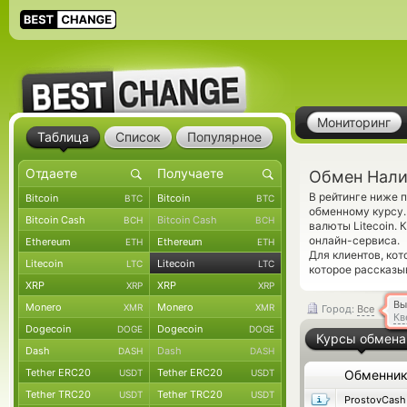
Мониторинг
Таблица
Список
Популярное
Обмен Налич
В рейтинге ниже
Bitcoin
Bitcoin
BTC
BTC
обменному курсу.
Bitcoin Cash
Bitcoin Cash
BCH
BCH
валюты Litecoin.
онлайн-сервиса.
Ethereum
Ethereum
ETH
ETH
Для клиентов, ко
Litecoin
Litecoin
LTC
LTC
которое рассказы
XRP
XRP
XRP
XRP
Вы
Monero
Monero
XMR
XMR
Город:
Все
Кв
Dogecoin
Dogecoin
DOGE
DOGE
Курсы обмена
Dash
Dash
DASH
DASH
Tether ERC20
Tether ERC20
USDT
USDT
Обменни
Tether TRC20
Tether TRC20
USDT
USDT
ProstovCash