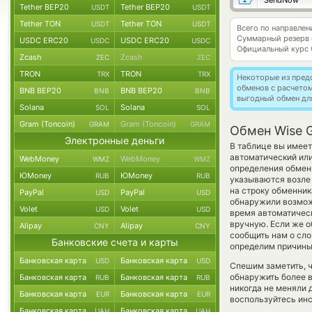
SendNow
Tether BEP20
Tether BEP20
USDT
USDT
Tether TON
Tether TON
USDT
USDT
Всего по направле
Суммарный резерв
USDC ERC20
USDC ERC20
USDC
USDC
Официальный курс
Zcash
Zcash
ZEC
ZEC
TRON
TRON
TRX
TRX
Некоторые из пред
обменов с расчето
BNB BEP20
BNB BEP20
BNB
BNB
выгодный обмен дл
Solana
Solana
SOL
SOL
Gram (Toncoin)
Gram (Toncoin)
GRAM
GRAM
Обмен Wise G
Электронные деньги
В таблице вы имеет
автоматический ил
WebMoney
WebMoney
WMZ
WMZ
определения обменн
ЮMoney
ЮMoney
RUB
RUB
указываются возле 
на строку обменник
PayPal
PayPal
USD
USD
обнаружили возможн
Volet
Volet
USD
USD
время автоматиче
вручную. Если же об
Alipay
Alipay
CNY
CNY
сообщить нам о сл
Банковские счета и карты
определим причины 
Банковская карта
Банковская карта
USD
USD
Спешим заметить, 
обнаружить более 
Банковская карта
Банковская карта
RUB
RUB
никогда не меняли 
Банковская карта
Банковская карта
EUR
EUR
воспользуйтесь инс
Банковская карта
Банковская карта
UAH
UAH