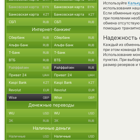
Используйте
Кальк
Банковская карта
Банковская карта
BYN
BYN
использования наше
Если обменные кур
Банковская карта
Банковская карта
KZT
KZT
при появлении необ
СБП
СБП
RUB
RUB
обмена отсутствуют
помощью транзитно
Интернет-банкинг
Надежность 
Сбербанк
Сбербанк
RUB
RUB
Каждый из обменны
Альфа-Банк
Альфа-Банк
RUB
RUB
при этом команда 
Т-Банк
Т-Банк
RUB
RUB
Использование мон
пунктах. При выбор
ВТБ
ВТБ
RUB
RUB
размер резервов и 
Райффайзен
Райффайзен
RUB
RUB
Приват 24
Приват 24
UAH
UAH
Kaspi Bank
Kaspi Bank
KZT
KZT
Revolut
Revolut
EUR
EUR
Wise
Wise
GBP
GBP
Денежные переводы
WU
WU
USD
USD
ЗК
ЗК
RUB
RUB
Наличные деньги
Наличные
Наличные
USD
USD