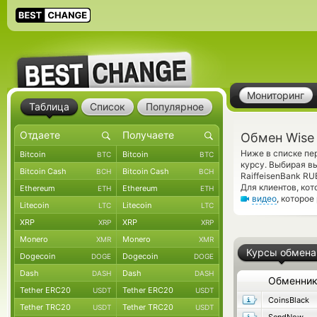
Мониторинг
Таблица
Список
Популярное
Обмен Wise
Ниже в списке пе
Bitcoin
Bitcoin
BTC
BTC
курсу. Выбирая в
Bitcoin Cash
Bitcoin Cash
BCH
BCH
RaiffeisenBank R
Для клиентов, ко
Ethereum
Ethereum
ETH
ETH
видео
, которое
Litecoin
Litecoin
LTC
LTC
XRP
XRP
XRP
XRP
Monero
Monero
XMR
XMR
Курсы обмена
Dogecoin
Dogecoin
DOGE
DOGE
Dash
Dash
DASH
DASH
Обменни
Tether ERC20
Tether ERC20
USDT
USDT
CoinsBlack
Tether TRC20
Tether TRC20
USDT
USDT