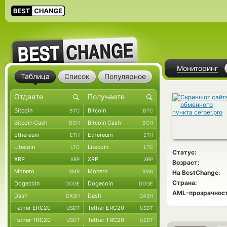
Мониторинг
Таблица
Список
Популярное
Bitcoin
Bitcoin
BTC
BTC
Bitcoin Cash
Bitcoin Cash
BCH
BCH
Ethereum
Ethereum
ETH
ETH
Litecoin
Litecoin
LTC
LTC
Статус:
XRP
XRP
XRP
XRP
Возраст:
Monero
Monero
XMR
XMR
На BestChange:
Страна:
Dogecoin
Dogecoin
DOGE
DOGE
AML-прозрачност
Dash
Dash
DASH
DASH
Tether ERC20
Tether ERC20
USDT
USDT
Tether TRC20
Tether TRC20
USDT
USDT