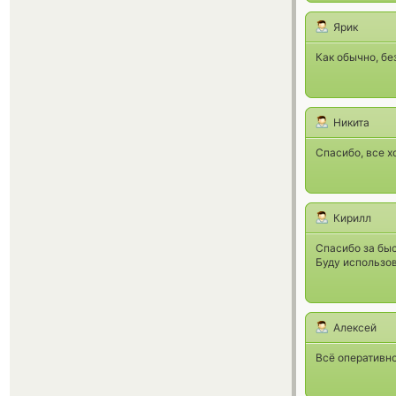
Ярик
Как обычно, бе
Никита
Спасибо, все х
Кирилл
Спасибо за бы
Буду использов
Алексей
Всё оперативно