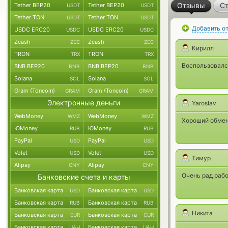
Отзывы
Ст
Tether BEP20
Tether BEP20
USDT
USDT
Tether TON
Tether TON
USDT
USDT
Добавить о
USDC ERC20
USDC ERC20
USDC
USDC
Zcash
Zcash
ZEC
ZEC
Кирилл
TRON
TRON
TRX
TRX
Воспользовалс
BNB BEP20
BNB BEP20
BNB
BNB
Solana
Solana
SOL
SOL
Gram (Toncoin)
Gram (Toncoin)
GRAM
GRAM
Электронные деньги
Yaroslav
WebMoney
WebMoney
WMZ
WMZ
Хороший обмен
ЮMoney
ЮMoney
RUB
RUB
PayPal
PayPal
USD
USD
Volet
Volet
USD
USD
Тимур
Alipay
Alipay
CNY
CNY
Очень рад рабо
Банковские счета и карты
Банковская карта
Банковская карта
USD
USD
Банковская карта
Банковская карта
RUB
RUB
Никита
Банковская карта
Банковская карта
EUR
EUR
Банковская карта
Банковская карта
UAH
UAH