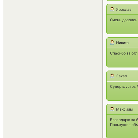
Ярослав
Очень доволен
Никита
Спасибо за от
Захар
Супер шустрый
Максиим
Благодарю за б
Пользуюсь обме