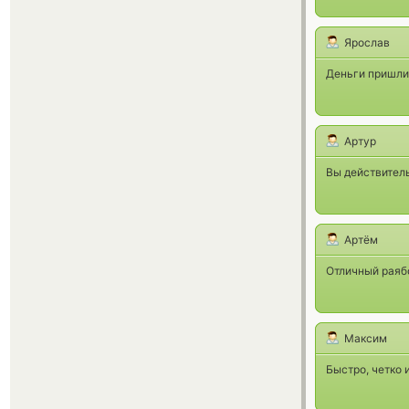
Ярослав
Деньги пришли 
Артур
Вы действитель
Артём
Отличный раябо
Максим
Быстро, четко 