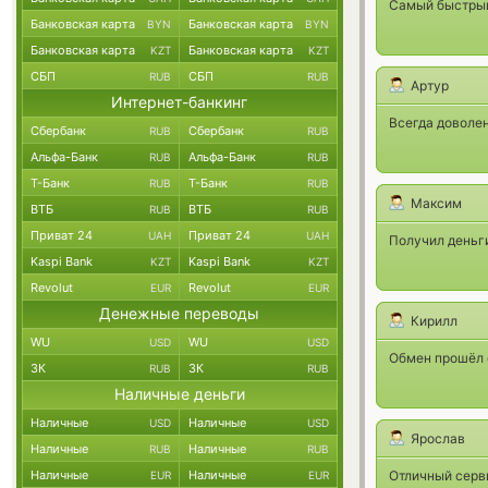
Самый быстрый
Банковская карта
Банковская карта
BYN
BYN
Банковская карта
Банковская карта
KZT
KZT
СБП
СБП
RUB
RUB
Артур
Интернет-банкинг
Всегда доволе
Сбербанк
Сбербанк
RUB
RUB
Альфа-Банк
Альфа-Банк
RUB
RUB
Т-Банк
Т-Банк
RUB
RUB
Максим
ВТБ
ВТБ
RUB
RUB
Приват 24
Приват 24
UAH
UAH
Получил деньг
Kaspi Bank
Kaspi Bank
KZT
KZT
Revolut
Revolut
EUR
EUR
Денежные переводы
Кирилл
WU
WU
USD
USD
Обмен прошёл о
ЗК
ЗК
RUB
RUB
Наличные деньги
Наличные
Наличные
USD
USD
Ярослав
Наличные
Наличные
RUB
RUB
Наличные
Наличные
Отличный серви
EUR
EUR