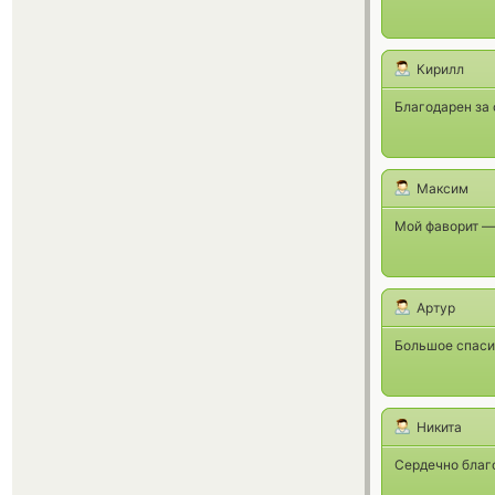
Кирилл
Благодарен за 
Максим
Мой фаворит — 
Артур
Большое спаси
Никита
Сердечно благ