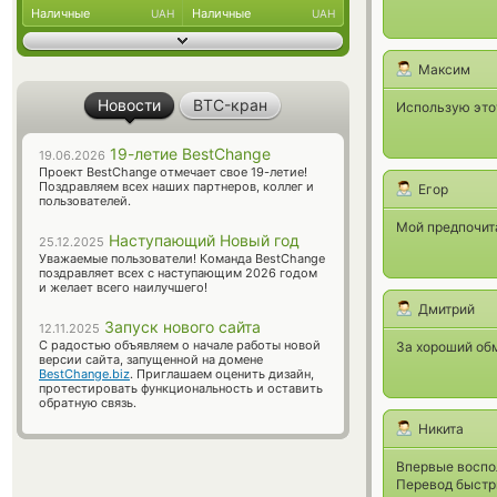
Наличные
Наличные
UAH
UAH
Максим
Новости
BTC-кран
Использую этот
19-летие BestChange
19.06.2026
Проект BestChange отмечает свое 19-летие!
Поздравляем всех наших партнеров, коллег и
Егор
пользователей.
Мой предпочит
Наступающий Новый год
25.12.2025
Уважаемые пользователи! Команда BestChange
поздравляет всех с наступающим 2026 годом
и желает всего наилучшего!
Дмитрий
Запуск нового сайта
12.11.2025
С радостью объявляем о начале работы новой
За хороший обм
версии сайта, запущенной на домене
BestChange.biz
. Приглашаем оценить дизайн,
протестировать функциональность и оставить
обратную связь.
Никита
Впервые воспол
Перевод быстры