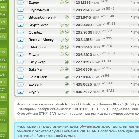
от 313
Expeer
1 201.1388
1
NEAR
ETH
EUR
от 50.45
CryptoRoyal
1 201.2343
1
NEAR
ETH
UAH
от 62.49
BitcoinObmennik
1 201.6415
1
NEAR
ETH
BYN
от 61.94
KryptoSwap
1 202.4024
1
NEAR
ETH
KZT
от 396
Quantex
1 202.9739
1
NEAR
ETH
RUB
от 396
Receive-Money
1 203.4155
1
NEAR
ETH
от 396
EliteObmen
1 203.9510
1
NEAR
ETH
RUB
от 85.56
Fswap
1 206.3100
1
NEAR
ETH
RUB
от 112
EasySwap
1 227.9257
1
NEAR
ETH
RUB
от 112
BaksMan
1 234.6359
1
NEAR
ETH
RUB
от 94
CoinsBlack
1 237.0114
1
NEAR
ETH
UAH
от 34.12
Ex-Bank
1 435.6625
1
NEAR
ETH
KZT
от 34.12
Crypik
1 435.7977
1
NEAR
ETH
EUR
Всего по направлению NEAR Protocol (NEAR)
Ethereum BEP20 (ETH) р
→
Суммарный резерв обменников:
198 311.16
ETH BEP20.
Средневзвешенны
USD
Курс обмена
ETH/NEAR
на криптовалютных рынках на текущее время с
RUB
Некоторые из представленных здесь обменников имеют дополнительные
обменов с расчетом суммы обмена в 200 NEAR. Воспользуйтесь функц
USD
выгодный обмен для вашей суммы.