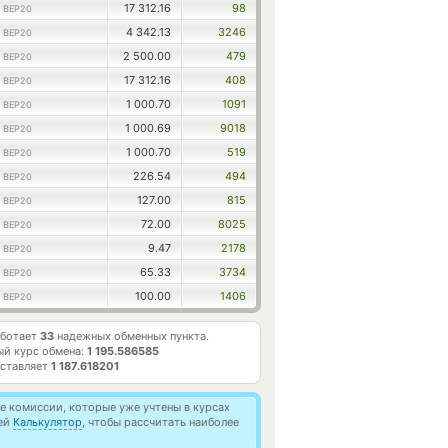
17 312.16
98
 BEP20
4 342.13
3246
 BEP20
2 500.00
479
 BEP20
17 312.16
408
 BEP20
1 000.70
1091
 BEP20
1 000.69
9018
 BEP20
1 000.70
519
 BEP20
226.54
494
 BEP20
127.00
815
 BEP20
72.00
8025
 BEP20
9.47
2178
 BEP20
65.33
3734
 BEP20
100.00
1406
 BEP20
аботает
33
надежных обменных пункта.
й курс обмена:
1 195.586585
оставляет
1 187.618201
 комиссии, которые уже учтены в курсах
ией
Калькулятор
, чтобы рассчитать наиболее