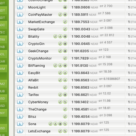
CosmoChanger
1 188.6385
1
NEAR
ETH
SDT
от 2 700
MoonLight
1 189.0606
1
NEAR
ETH
SDT
от 7 586
CoinPayMaster
1 189.5911
1
NEAR
ETH
SDT
от 3 097
MarketExchange
1 189.7553
1
NEAR
ETH
SDC
от 3 098
SwapGate
1 190.0043
1
NEAR
ETH
ZEC
от 22 812
Bitality
1 190.0048
1
NEAR
ETH
TRX
от 4 557
CryptoGin
1 190.0645
1
NEAR
ETH
BNB
от 123
GeekChange
1 191.6205
1
NEAR
ETH
SOL
от 2 168
CryptoMonitor
1 191.7829
1
NEAR
ETH
EAR
от 15 208
BitFlaming
1 191.9130
1
NEAR
ETH
RAM
от 18.59
EasyBit
1 193.6643
1
NEAR
ETH
от 6.19386807
AlfaBit
1 196.6563
1
NEAR
ETH
MZ
от 3 097
Revbit
1 196.6563
1
NEAR
ETH
RUB
от 12.02
Tarifex
1 196.6621
1
NEAR
ETH
USD
от 11.98
CyberMoney
1 198.1402
1
NEAR
ETH
USD
от 18.61
TheChange
1 198.4581
1
NEAR
ETH
CNY
от 3 098
Bitsz
1 199.4054
1
NEAR
ETH
от 125
Sona
1 199.6079
1
NEAR
ETH
USD
от 125
LetsExchange
1 199.6079
1
NEAR
ETH
RUB