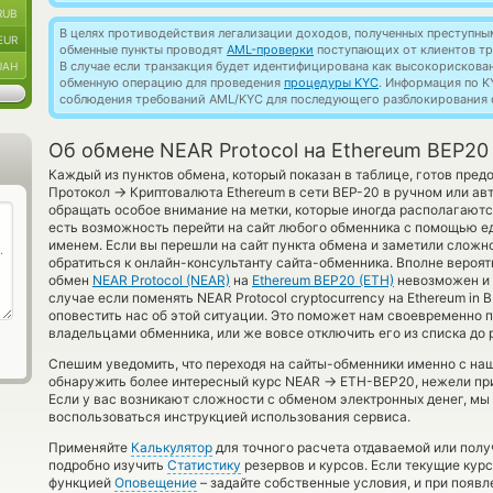
RUB
В целях противодействия легализации доходов, полученных преступны
EUR
обменные пункты проводят
AML-проверки
поступающих от клиентов тр
В случае если транзакция будет идентифицирована как высокорискова
UAH
обменную операцию для проведения
процедуры KYC
. Информация по K
соблюдения требований AML/KYC для последующего разблокирования с
Об обмене NEAR Protocol на Ethereum BEP20
Каждый из пунктов обмена, который показан в таблице, готов пре
→
Протокол
Криптовалюта Ethereum в сети BEP-20 в ручном или а
обращать особое внимание на метки, которые иногда располагаютс
есть возможность перейти на сайт любого обменника с помощью е
именем. Если вы перешли на сайт пункта обмена и заметили сложн
обратиться к онлайн-консультанту сайта-обменника. Вполне вероят
обмен
NEAR Protocol (NEAR)
на
Ethereum BEP20 (ETH)
невозможен и 
случае если поменять NEAR Protocol cryptocurrency на Ethereum in 
оповестить нас об этой ситуации. Это поможет нам своевременно 
владельцами обменника, или же вовсе отключить его из списка до
Спешим уведомить, что переходя на сайты-обменники именно с на
→
обнаружить более интересный курс NEAR
ETH-BEP20, нежели при
Если у вас возникают сложности с обменом электронных денег, мы
воспользоваться инструкцией использования сервиса.
Применяйте
Калькулятор
для точного расчета отдаваемой или пол
подробно изучить
Статистику
резервов и курсов. Если текущие кур
функцией
Оповещение
– задайте собственные условия, и при появ