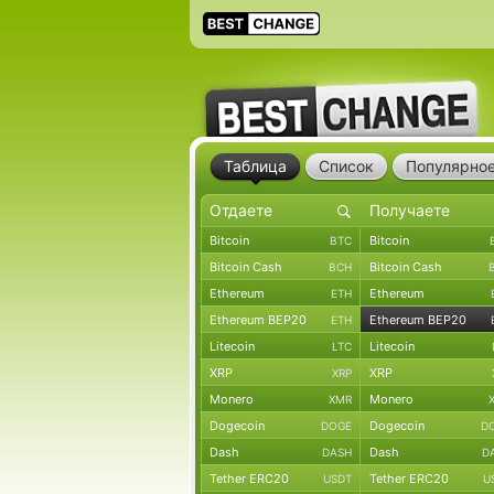
Таблица
Список
Популярно
Bitcoin
Bitcoin
BTC
Bitcoin Cash
Bitcoin Cash
BCH
Ethereum
Ethereum
ETH
Ethereum BEP20
Ethereum BEP20
ETH
Litecoin
Litecoin
LTC
XRP
XRP
XRP
Monero
Monero
XMR
Dogecoin
Dogecoin
DOGE
D
Dash
Dash
DASH
D
Tether ERC20
Tether ERC20
USDT
U