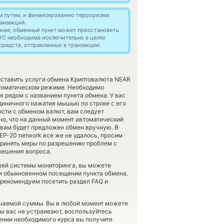
м путем, и финансированию терроризма
анзакций.
нная, обменный пункт может приостановить
YC необходима исключительно в целях
редств, отправленных в транзакции.
доставить услуги обмена Криптовалюта NEAR
втоматическом режиме. Необходимо
я рядом с названием пункта обмена. У вас
диничного нажатия мышью по строке с его
ости с обменом валют, вам следует
но, что на данный момент автоматический
вам будет предложен обмен вручную. В
BEP-20 network все же не удалось, просим
принять меры по разрешению проблем с
 решения вопроса.
шей системы мониторинга, вы можете
 обыкновенном посещении пункта обмена.
 рекомендуем посетить раздел FAQ и
учаемой суммы. Вы в любой момент можете
сы вас не устраивают, воспользуйтесь
лении необходимого курса вы получите