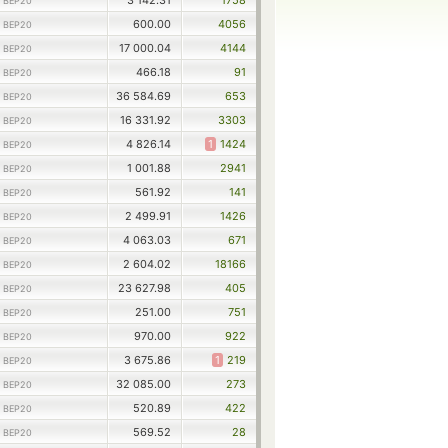
3 142.31
1758
 BEP20
600.00
4056
 BEP20
17 000.04
4144
 BEP20
466.18
91
 BEP20
36 584.69
653
 BEP20
16 331.92
3303
 BEP20
4 826.14
1
1424
 BEP20
1 001.88
2941
 BEP20
561.92
141
 BEP20
2 499.91
1426
 BEP20
4 063.03
671
 BEP20
2 604.02
18166
 BEP20
23 627.98
405
 BEP20
251.00
751
 BEP20
970.00
922
 BEP20
3 675.86
1
219
 BEP20
32 085.00
273
 BEP20
520.89
422
 BEP20
569.52
28
 BEP20