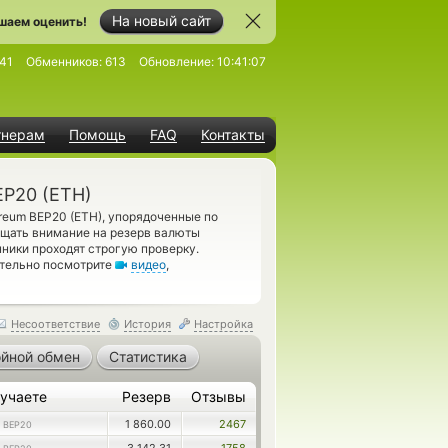
На новый сайт
шаем оценить!
41
Обменников:
613
Обновление:
10:41:07
тнерам
Помощь
FAQ
Контакты
EP20 (ETH)
reum BEP20 (ETH), упорядоченные по
ащать внимание на резерв валюты
ники проходят строгую проверку.
ательно посмотрите
видео
,
Несоответствие
История
Настройка
йной обмен
Статистика
учаете
Резерв
Отзывы
1 860.00
2467
 BEP20