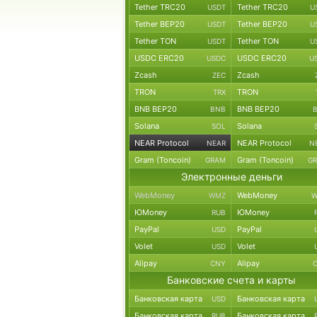
Tether TRC20
Tether TRC20
USDT
U
Tether BEP20
Tether BEP20
USDT
U
Tether TON
Tether TON
USDT
U
USDC ERC20
USDC ERC20
USDC
U
Zcash
Zcash
ZEC
TRON
TRON
TRX
BNB BEP20
BNB BEP20
BNB
Solana
Solana
SOL
NEAR Protocol
NEAR Protocol
NEAR
N
Gram (Toncoin)
Gram (Toncoin)
GRAM
G
Электронные деньги
WebMoney
WebMoney
WMZ
W
ЮMoney
ЮMoney
RUB
PayPal
PayPal
USD
Volet
Volet
USD
Alipay
Alipay
CNY
Банковские счета и карты
Банковская карта
Банковская карта
USD
Банковская карта
Банковская карта
RUB