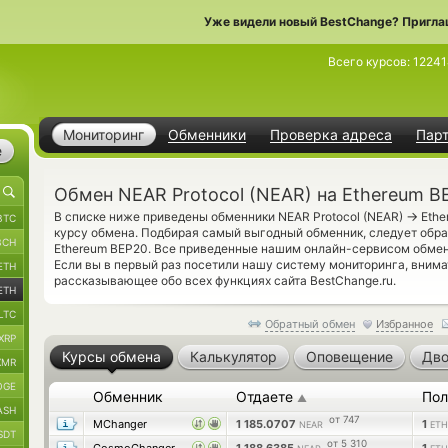
Уже видели новый BestChange? Пригла
Всего курсов:
12241
Мониторинг
Обменники
Проверка адреса
Пар
е
Обмен NEAR Protocol (NEAR) на Ethereum B
→
В списке ниже приведены обменники NEAR Protocol (NEAR)
Ethe
BTC
курсу обмена. Подбирая самый выгодный обменник, следует обр
BCH
Ethereum BEP20. Все приведенные нашим онлайн-сервисом обмен
Если вы в первый раз посетили нашу систему мониторинга, вним
ETH
рассказывающее обо всех функциях сайта BestChange.ru.
ETH
LTC
Обратный обмен
Избранное
XRP
Курсы обмена
Калькулятор
Оповещение
Дво
XMR
OGE
Обменник
Отдаете
Пол
▲
ASH
от 747
MChanger
1 185.0707
1
NEAR
ETH
SDT
от 5 310