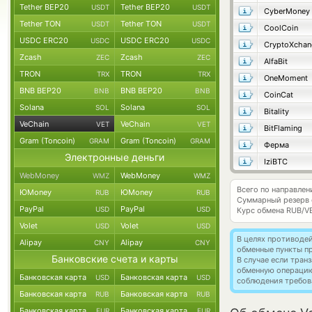
Tether BEP20
Tether BEP20
USDT
USDT
CyberMoney
Tether TON
Tether TON
USDT
USDT
CoolCoin
USDC ERC20
USDC ERC20
USDC
USDC
CryptoXchan
Zcash
Zcash
ZEC
ZEC
AlfaBit
TRON
TRON
TRX
TRX
OneMoment
BNB BEP20
BNB BEP20
BNB
BNB
CoinCat
Solana
Solana
SOL
SOL
Bitality
VeChain
VeChain
VET
VET
BitFlaming
Gram (Toncoin)
Gram (Toncoin)
GRAM
GRAM
Ферма
Электронные деньги
IziBTC
WebMoney
WebMoney
WMZ
WMZ
Всего по направлен
ЮMoney
ЮMoney
RUB
RUB
Суммарный резерв
PayPal
PayPal
USD
USD
Курс обмена
RUB/V
Volet
Volet
USD
USD
В целях противоде
Alipay
Alipay
CNY
CNY
обменные пункты п
Банковские счета и карты
В случае если тра
обменную операци
Банковская карта
Банковская карта
USD
USD
соблюдения требов
Банковская карта
Банковская карта
RUB
RUB
Банковская карта
Банковская карта
EUR
EUR