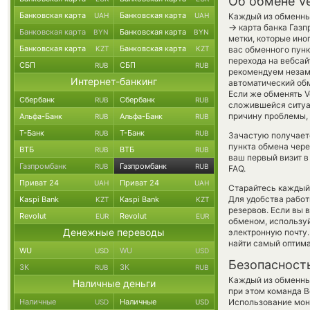
Об обмене V
Банковская карта
Банковская карта
UAH
UAH
Каждый из обменных
→
карта банка Газп
Банковская карта
Банковская карта
BYN
BYN
метки, которые ино
Банковская карта
Банковская карта
KZT
KZT
вас обменного пунк
перехода на вебса
СБП
СБП
RUB
RUB
рекомендуем незаме
Интернет-банкинг
автоматический о
Если же обменять V
Сбербанк
Сбербанк
RUB
RUB
сложившейся ситуа
причину проблемы, 
Альфа-Банк
Альфа-Банк
RUB
RUB
Т-Банк
Т-Банк
RUB
RUB
Зачастую получаетс
пункта обмена чере
ВТБ
ВТБ
RUB
RUB
ваш первый визит в
Газпромбанк
Газпромбанк
RUB
RUB
FAQ.
Приват 24
Приват 24
UAH
UAH
Старайтесь каждый
Для удобства работ
Kaspi Bank
Kaspi Bank
KZT
KZT
резервов. Если вы 
Revolut
Revolut
EUR
EUR
обменом, использу
Денежные переводы
электронную почту.
найти самый оптима
WU
WU
USD
USD
Безопасност
ЗК
ЗК
RUB
RUB
Каждый из обменны
Наличные деньги
при этом команда 
Наличные
Наличные
Использование мон
USD
USD