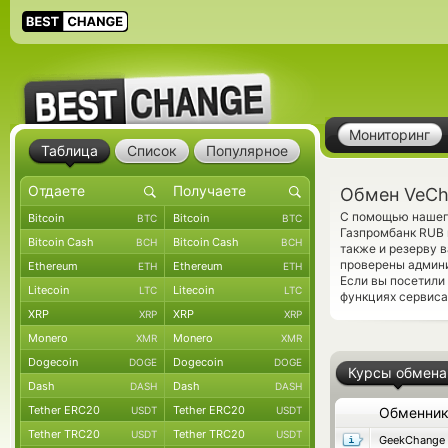
Мониторинг
Таблица
Список
Популярное
Обмен VeCh
С помощью нашего
Bitcoin
Bitcoin
BTC
BTC
Газпромбанк RUB 
Bitcoin Cash
Bitcoin Cash
BCH
BCH
также и резерву 
проверены админ
Ethereum
Ethereum
ETH
ETH
Если вы посетили
Litecoin
Litecoin
LTC
LTC
функциях сервиса
XRP
XRP
XRP
XRP
Monero
Monero
XMR
XMR
Dogecoin
Dogecoin
DOGE
DOGE
Курсы обмена
Dash
Dash
DASH
DASH
Tether ERC20
Tether ERC20
USDT
USDT
Обменни
Tether TRC20
Tether TRC20
USDT
USDT
GeekChange