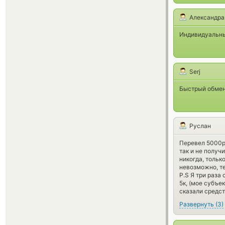
Александра
Индивидуальны
Serj
Быстрый обмен 
Руслан
Перевел 5000ру
так и не получ
никогда, тольк
невозможно, те
P.S Я три раза
5к, (мое субъе
сказали средст
Развернуть
(
3
)