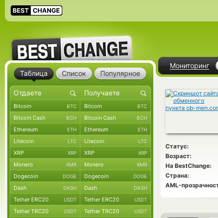
Мониторинг
Таблица
Список
Популярное
Bitcoin
Bitcoin
BTC
BTC
Bitcoin Cash
Bitcoin Cash
BCH
BCH
Ethereum
Ethereum
ETH
ETH
Litecoin
Litecoin
LTC
LTC
Статус:
XRP
XRP
XRP
XRP
Возраст:
Monero
Monero
XMR
XMR
На BestChange:
Страна:
Dogecoin
Dogecoin
DOGE
DOGE
AML-прозрачност
Dash
Dash
DASH
DASH
Tether ERC20
Tether ERC20
USDT
USDT
Tether TRC20
Tether TRC20
USDT
USDT