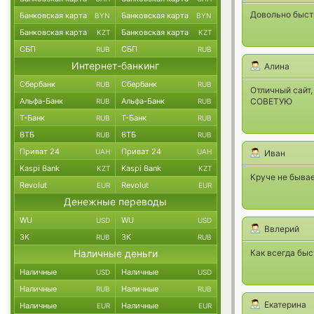
Довольно быстр
Банковская карта
Банковская карта
BYN
BYN
Банковская карта
Банковская карта
KZT
KZT
СБП
СБП
RUB
RUB
Интернет-банкинг
Алина
Сбербанк
Сбербанк
RUB
RUB
Отличный сайт,
Альфа-Банк
Альфа-Банк
СОВЕТУЮ
RUB
RUB
Т-Банк
Т-Банк
RUB
RUB
ВТБ
ВТБ
RUB
RUB
Приват 24
Приват 24
UAH
UAH
Иван
Kaspi Bank
Kaspi Bank
KZT
KZT
Круче не быва
Revolut
Revolut
EUR
EUR
Денежные переводы
WU
WU
USD
USD
Ввлерий
ЗК
ЗК
RUB
RUB
Наличные деньги
Как всегда быс
Наличные
Наличные
USD
USD
Наличные
Наличные
RUB
RUB
Екатерина
Наличные
Наличные
EUR
EUR