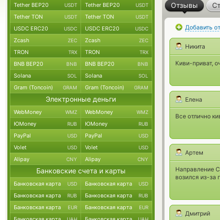
Отзывы
Ст
Tether BEP20
Tether BEP20
USDT
USDT
Tether TON
Tether TON
USDT
USDT
Добавить о
USDC ERC20
USDC ERC20
USDC
USDC
Zcash
Zcash
ZEC
ZEC
Никита
TRON
TRON
TRX
TRX
Киви-приват, о
BNB BEP20
BNB BEP20
BNB
BNB
Solana
Solana
SOL
SOL
Gram (Toncoin)
Gram (Toncoin)
GRAM
GRAM
Электронные деньги
Елена
WebMoney
WebMoney
WMZ
WMZ
Все отлично ки
ЮMoney
ЮMoney
RUB
RUB
PayPal
PayPal
USD
USD
Volet
Volet
USD
USD
Артем
Alipay
Alipay
CNY
CNY
Направление С
Банковские счета и карты
возился из-за 
Банковская карта
Банковская карта
USD
USD
Банковская карта
Банковская карта
RUB
RUB
Банковская карта
Банковская карта
EUR
EUR
Дмитрий
Банковская карта
Банковская карта
UAH
UAH