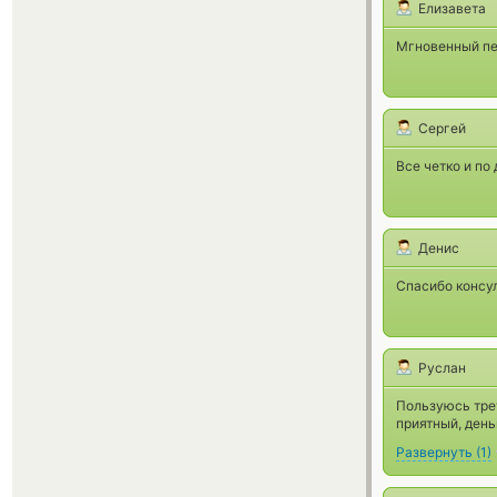
Елизавета
Мгновенный пе
Сергей
Все четко и по
Денис
Спасибо консул
Руслан
Пользуюсь трет
приятный, день
Развернуть
(
1
)