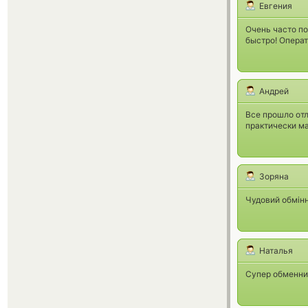
Евгения
Очень часто по
быстро! Операт
Андрей
Все прошло отл
практически м
Зоряна
Чудовий обмін
Наталья
Супер обменни