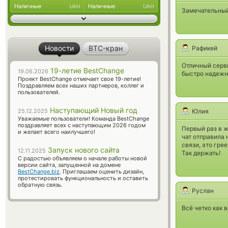
Наличные
Наличные
UAH
UAH
Замечательный
Новости
BTC-кран
Рафикей
Отличный серв
19-летие BestChange
19.06.2026
быстро надежн
Проект BestChange отмечает свое 19-летие!
Поздравляем всех наших партнеров, коллег и
пользователей.
Наступающий Новый год
25.12.2025
Юлия
Уважаемые пользователи! Команда BestChange
поздравляет всех с наступающим 2026 годом
Первый раз в ж
и желает всего наилучшего!
чат отправила 
связи, это гре
Запуск нового сайта
12.11.2025
Так держать!
С радостью объявляем о начале работы новой
версии сайта, запущенной на домене
BestChange.biz
. Приглашаем оценить дизайн,
протестировать функциональность и оставить
обратную связь.
Руслан
Всё четко как 