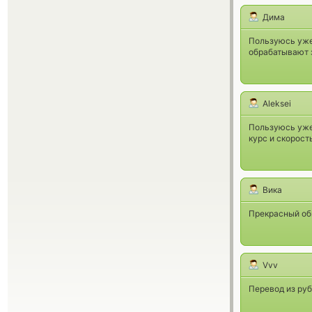
Дима
Пользуюсь уже 
обрабатывают 
Aleksei
Пользуюсь уж
курс и скорост
Вика
Прекрасный об
Vvv
Перевод из руб