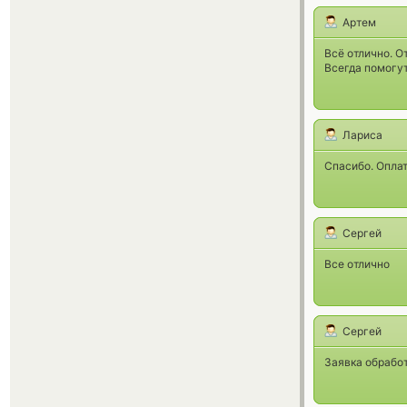
Артем
Всё отлично. О
Всегда помогут
Лариса
Спасибо. Опла
Сергей
Все отлично
Сергей
Заявка обработ