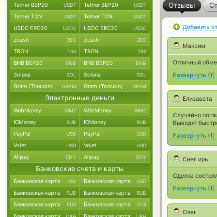
Отзывы
Ст
Tether BEP20
Tether BEP20
USDT
USDT
Tether TON
Tether TON
USDT
USDT
Добавить о
USDC ERC20
USDC ERC20
USDC
USDC
Zcash
Zcash
ZEC
ZEC
Максим
TRON
TRON
TRX
TRX
Отличный обме
BNB BEP20
BNB BEP20
BNB
BNB
Solana
Solana
Развернуть
(
1
)
SOL
SOL
Gram (Toncoin)
Gram (Toncoin)
GRAM
GRAM
Электронные деньги
Елизавета
WebMoney
WebMoney
WMZ
WMZ
Случайно попал
ЮMoney
ЮMoney
RUB
RUB
Выводят быстро
PayPal
PayPal
USD
USD
Развернуть
(
1
)
Volet
Volet
USD
USD
Alipay
Alipay
CNY
CNY
Снег ирь
Банковские счета и карты
Сделка состоял
Банковская карта
Банковская карта
USD
USD
Развернуть
(
1
)
Банковская карта
Банковская карта
RUB
RUB
Банковская карта
Банковская карта
EUR
EUR
Олег
Банковская карта
Банковская карта
UAH
UAH