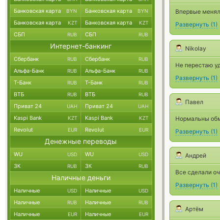
Банковская карта
Банковская карта
BYN
BYN
Впервые менял 
Банковская карта
Банковская карта
KZT
KZT
Развернуть
(
1
)
СБП
СБП
RUB
RUB
Интернет-банкинг
Nikolay
Сбербанк
Сбербанк
RUB
RUB
Не перестаю уд
Альфа-Банк
Альфа-Банк
RUB
RUB
Развернуть
(
1
)
Т-Банк
Т-Банк
RUB
RUB
ВТБ
ВТБ
RUB
RUB
Павел
Приват 24
Приват 24
UAH
UAH
Kaspi Bank
Kaspi Bank
KZT
KZT
Нормальны обм
Revolut
Revolut
EUR
EUR
Развернуть
(
1
)
Денежные переводы
WU
WU
USD
USD
Андрей
ЗК
ЗК
RUB
RUB
Все сделали оч
Наличные деньги
Развернуть
(
1
)
Наличные
Наличные
USD
USD
Наличные
Наличные
RUB
RUB
Артём
Наличные
Наличные
EUR
EUR