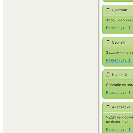
Дмитрий
Хороший обменн
Развернуть
(
1
)
Сергей
Задержки не бы
Развернуть
(
1
)
Николай
Спасибо за пом
Развернуть
(
1
)
Анастасия
Чудесный обмен
не было. Очень
Развернуть
(
1
)