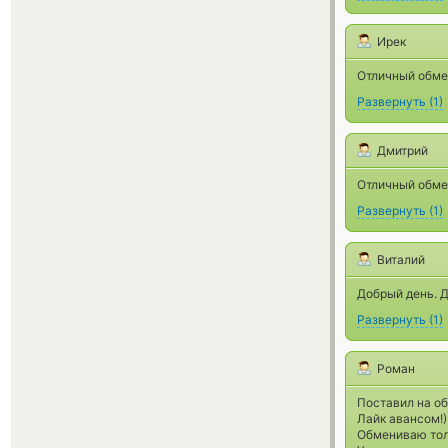
Ирек
Отличный обме
Развернуть
(
1
)
Дмитрий
Отличный обме
Развернуть
(
1
)
Виталий
Добрый день. Д
Развернуть
(
1
)
Роман
Поставил на о
Лайк авансом!)
Обмениваю тол