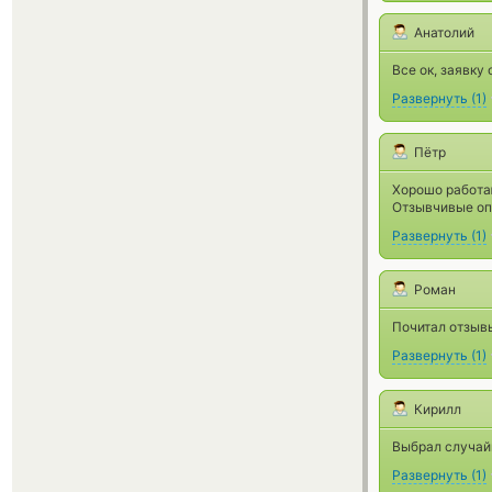
Анатолий
Все ок, заявку
Развернуть
(
1
)
Пётр
Хорошо работа
Отзывчивые опе
Развернуть
(
1
)
Роман
Почитал отзывы
Развернуть
(
1
)
Кирилл
Выбрал случайн
Развернуть
(
1
)