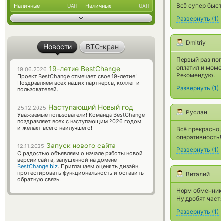
Всё супер быст
Наличные
Наличные
UAH
UAH
Развернуть
(
1
)
Dmitriy
Новости
BTC-кран
Первый раз поп
оплатил и моме
19-летие BestChange
19.06.2026
Рекомендую.
Проект BestChange отмечает свое 19-летие!
Поздравляем всех наших партнеров, коллег и
Развернуть
(
1
)
пользователей.
Наступающий Новый год
25.12.2025
Руслан
Уважаемые пользователи! Команда BestChange
поздравляет всех с наступающим 2026 годом
и желает всего наилучшего!
Всё прекрасно,
оперативность!
Запуск нового сайта
12.11.2025
Развернуть
(
1
)
С радостью объявляем о начале работы новой
версии сайта, запущенной на домене
BestChange.biz
. Приглашаем оценить дизайн,
протестировать функциональность и оставить
Виталий
обратную связь.
Норм обменник.
Ну дробят част
Развернуть
(
1
)