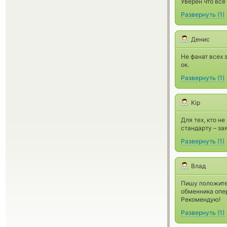
Уверен что все
Развернуть
(
1
)
Денис
Не фанат всех 
ок.
Развернуть
(
1
)
Kiр
Для тех, кто не
стандарту – за
Развернуть
(
1
)
Влад
Пишу положите
обменника опе
Рекомендую!
Развернуть
(
1
)