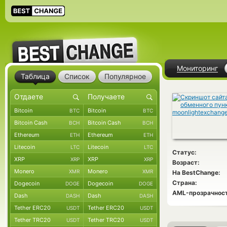
Мониторинг
Таблица
Список
Популярное
Bitcoin
Bitcoin
BTC
BTC
Bitcoin Cash
Bitcoin Cash
BCH
BCH
Ethereum
Ethereum
ETH
ETH
Litecoin
Litecoin
LTC
LTC
Статус:
XRP
XRP
XRP
XRP
Возраст:
Monero
Monero
XMR
XMR
На BestChange:
Страна:
Dogecoin
Dogecoin
DOGE
DOGE
AML-прозрачност
Dash
Dash
DASH
DASH
Tether ERC20
Tether ERC20
USDT
USDT
Tether TRC20
Tether TRC20
USDT
USDT