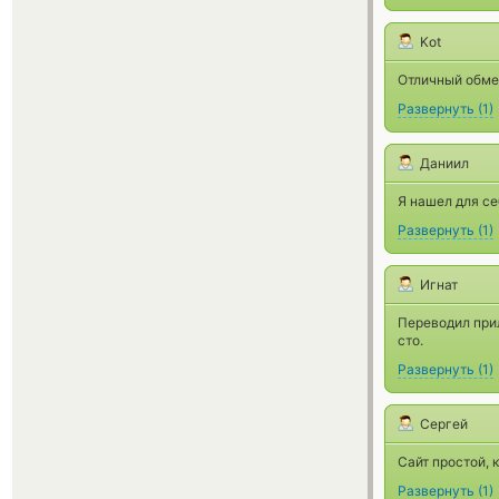
Kot
Отличный обме
Развернуть
(
1
)
Даниил
Я нашел для се
Развернуть
(
1
)
Игнат
Переводил прил
сто.
Развернуть
(
1
)
Сергей
Сайт простой, 
Развернуть
(
1
)