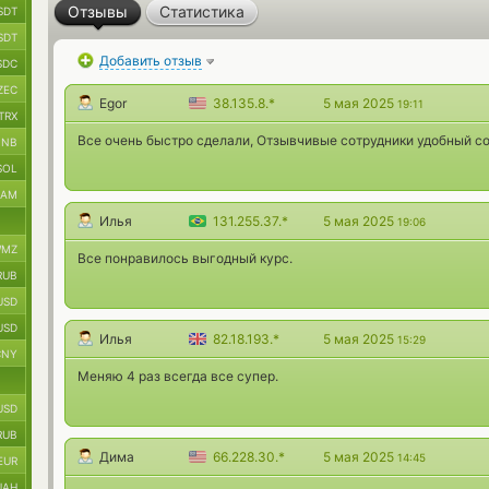
Отзывы
Статистика
SDT
SDT
Добавить отзыв
SDC
ZEC
Egor
38.135.8.*
5 мая 2025
19:11
TRX
Все очень быстро сделали, Отзывчивые сотрудники удобный со
BNB
SOL
RAM
Илья
131.255.37.*
5 мая 2025
19:06
MZ
Все понравилось выгодный курс.
RUB
USD
USD
Илья
82.18.193.*
5 мая 2025
15:29
CNY
Меняю 4 раз всегда все супер.
USD
RUB
Дима
66.228.30.*
5 мая 2025
14:45
EUR
UAH