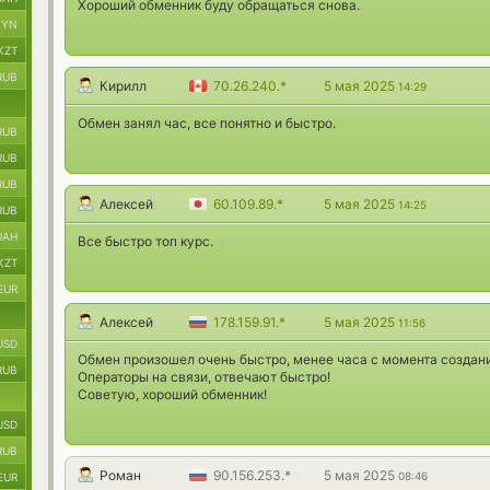
Хороший обменник буду обращаться снова.
BYN
KZT
RUB
Кирилл
70.26.240.*
5 мая 2025
14:29
Обмен занял час, все понятно и быстро.
RUB
RUB
RUB
Алексей
60.109.89.*
5 мая 2025
14:25
RUB
UAH
Все быстро топ курс.
KZT
EUR
Алексей
178.159.91.*
5 мая 2025
11:56
USD
Обмен произошел очень быстро, менее часа с момента создани
RUB
Операторы на связи, отвечают быстро!
Советую, хороший обменник!
USD
RUB
Роман
90.156.253.*
5 мая 2025
08:46
EUR