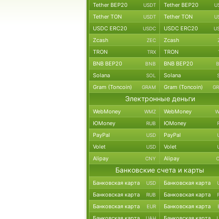
Tether BEP20
Tether BEP20
USDT
U
Tether TON
Tether TON
USDT
U
USDC ERC20
USDC ERC20
USDC
U
Zcash
Zcash
ZEC
TRON
TRON
TRX
BNB BEP20
BNB BEP20
BNB
Solana
Solana
SOL
Gram (Toncoin)
Gram (Toncoin)
GRAM
G
Электронные деньги
WebMoney
WebMoney
WMZ
W
ЮMoney
ЮMoney
RUB
PayPal
PayPal
USD
Volet
Volet
USD
Alipay
Alipay
CNY
Банковские счета и карты
Банковская карта
Банковская карта
USD
Банковская карта
Банковская карта
RUB
Банковская карта
Банковская карта
EUR
Банковская карта
Банковская карта
UAH