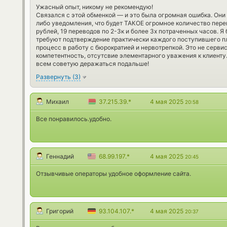
Ужасный опыт, никому не рекомендую!
Связался с этой обменкой — и это была огромная ошибка. Они 
либо уведомления, что будет ТАКОЕ огромное количество пе
рублей, 19 переводов по 2-3к и более 3х потраченных часов. Я
требуют подтверждение практически каждого поступившего п
процесс в работу с бюрократией и нервотрепкой. Это не сервис
компетентность, отсутсвие элементарного уважения к клиенту
всем советую деражаться подальше!
Развернуть
(
3
)
Михаил
37.215.39.*
4 мая 2025
20:58
Все понравилось.удобно.
Геннадий
68.99.197.*
4 мая 2025
20:45
Отзывчивые операторы удобное оформление сайта.
Григорий
93.104.107.*
4 мая 2025
20:37