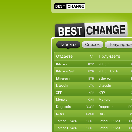
Таблица
Список
Популярно
Bitcoin
Bitcoin
BTC
Bitcoin Cash
Bitcoin Cash
BCH
Ethereum
Ethereum
ETH
Litecoin
Litecoin
LTC
XRP
XRP
XRP
Monero
Monero
XMR
Dogecoin
Dogecoin
DOGE
D
Dash
Dash
DASH
D
Tether ERC20
Tether ERC20
USDT
U
Tether TRC20
Tether TRC20
USDT
U