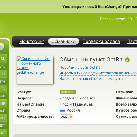
Уже видели новый BestChange? Пригла
Всего курсов:
11011
Мониторинг
Обменники
Проверка адреса
Пар
е
Обменный пункт GetBit
BTC
Перейти на сайт GetBit
Информация от администратора обменног
BCH
Написать отзыв об обменном пункте
ETH
LTC
Статус:
Отзывов:
активен
XRP
Возраст:
2 года и 11 месяцев
Финансовы
XMR
На BestChange:
1 год и 11 месяцев
Всего валю
Страна:
Россия
Курсов обм
OGE
AML-прозрачность:
Сумма рез
AML
ASH
SDT
SDT