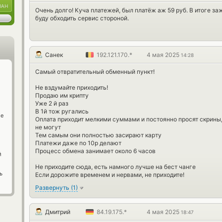
UAH
Очень долго! Куча платежей, был платёж аж 59 руб. В итоге заж
буду обходить сервис стороной.
Санек
192.121.170.*
4 мая 2025
14:28
Самый отвратительный обменный пункт!
Не вздумайте приходить!
Продаю им крипту
Уже 2 й раз
В 1й тож ругались
ge
Оплата приходит мелкими суммами и постоянно просят скрины,
не могут
Тем самым они полностью засирают карту
Платежи даже по 10р делают
Процесс обмена занимает около 6 часов
й
Не приходите сюда, есть намного лучше на бест чанге
ь
Если дорожите временем и нервами, не приходите!
Развернуть
(
1
)
Дмитрий
84.19.175.*
4 мая 2025
18:47