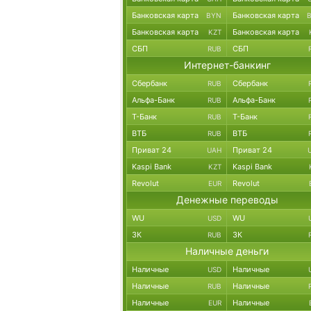
Банковская карта
Банковская карта
BYN
Банковская карта
Банковская карта
KZT
СБП
СБП
RUB
Интернет-банкинг
Сбербанк
Сбербанк
RUB
Альфа-Банк
Альфа-Банк
RUB
Т-Банк
Т-Банк
RUB
ВТБ
ВТБ
RUB
Приват 24
Приват 24
UAH
Kaspi Bank
Kaspi Bank
KZT
Revolut
Revolut
EUR
Денежные переводы
WU
WU
USD
ЗК
ЗК
RUB
Наличные деньги
Наличные
Наличные
USD
Наличные
Наличные
RUB
Наличные
Наличные
EUR