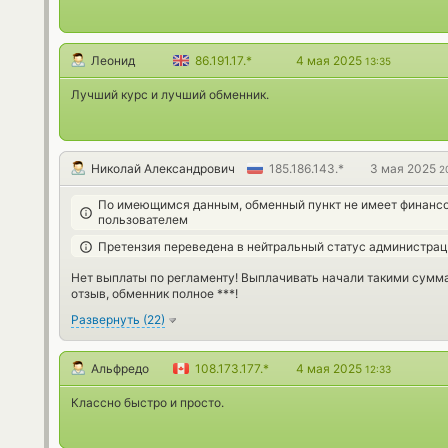
Леонид
86.191.17.*
4 мая 2025
13:35
Лучший курс и лучший обменник.
Николай Александрович
185.186.143.*
3 мая 2025
2
По имеющимся данным, обменный пункт не имеет финансо
пользователем
Претензия переведена в нейтральный статус администра
Нет выплаты по регламенту! Выплачивать начали такими суммам
отзыв, обменник полное ***!
Развернуть
(
22
)
Альфредо
108.173.177.*
4 мая 2025
12:33
Классно быстро и просто.