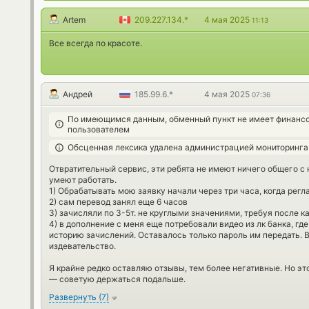
Artem
209.227.134.*
4 мая 2025
11:13
Все всегда по красоте.
Андрей
185.99.6.*
4 мая 2025
07:36
По имеющимся данным, обменный пункт не имеет финансо
пользователем
Обсценная лексика удалена администрацией мониторинга
Отвратительный сервис, эти ребята не имеют ничего общего с
умеют работать.
1) Обрабатывать мою заявку начали через три часа, когда ре
2) сам перевод занял еще 6 часов
3) зачисляли по 3-5т. не круглыми значениями, требуя после к
4) в дополнение с меня еще потребовали видео из лк банка, где
историю зачислений. Оставалось только пароль им передать. В
издевательство.
Я крайне редко оставляю отзывы, тем более негативные. Но эт
— советую держаться подальше.
Развернуть
(
7
)