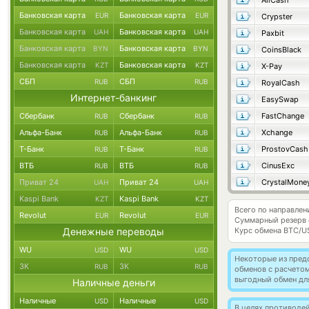
AllCash
Банковская карта
Банковская карта
EUR
EUR
Crypster
Банковская карта
Банковская карта
UAH
UAH
Paxbit
Банковская карта
Банковская карта
BYN
BYN
CoinsBlack
Банковская карта
Банковская карта
KZT
KZT
X-Pay
СБП
СБП
RUB
RUB
RoyalCash
Интернет-банкинг
EasySwap
Сбербанк
Сбербанк
FastChange
RUB
RUB
Альфа-Банк
Альфа-Банк
Xchange
RUB
RUB
Т-Банк
Т-Банк
ProstovCash
RUB
RUB
ВТБ
ВТБ
CinusExc
RUB
RUB
Приват 24
Приват 24
CrystalMone
UAH
UAH
Kaspi Bank
Kaspi Bank
KZT
KZT
Всего по направле
Revolut
Revolut
EUR
EUR
Суммарный резерв
Денежные переводы
Курс обмена
BTC/U
WU
WU
USD
USD
Некоторые из пред
ЗК
ЗК
RUB
RUB
обменов с расчето
выгодный обмен дл
Наличные деньги
Наличные
Наличные
USD
USD
В целях противоде