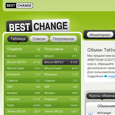
Мониторинг
Таблица
Список
Популярное
Обмен Tethe
Мы предлагаем ва
Bitcoin
Bitcoin
BTC
BTC
ARBITRUM (USDT
Bitcoin BEP20
Bitcoin BEP20
BTCB
BTCB
курса, обращайте
досконально пров
Bitcoin Cash
Bitcoin Cash
BCH
BCH
Для пользователе
Ethereum
Ethereum
ETH
ETH
подробное
вид
Litecoin
Litecoin
LTC
LTC
XRP
XRP
XRP
XRP
Monero
Monero
XMR
XMR
Курсы обмена
Dogecoin
Dogecoin
DOGE
DOGE
Dash
Dash
DASH
DASH
Обменни
Tether ERC20
Tether ERC20
USDT
USDT
MChanger