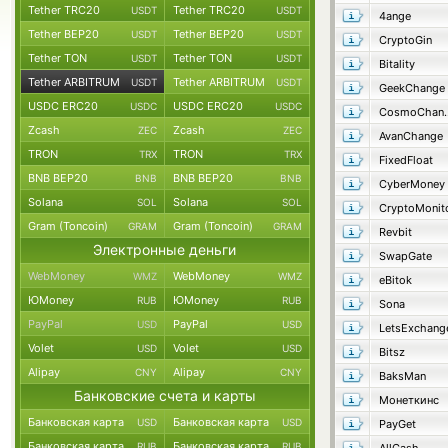
Tether TRC20
Tether TRC20
USDT
USDT
4ange
Tether BEP20
Tether BEP20
USDT
USDT
CryptoGin
Tether TON
Tether TON
USDT
USDT
Bitality
Tether ARBITRUM
Tether ARBITRUM
USDT
USDT
GeekChange
USDC ERC20
USDC ERC20
USDC
USDC
Cosmo
Zcash
Zcash
ZEC
ZEC
AvanChange
TRON
TRON
TRX
TRX
FixedFloat
BNB BEP20
BNB BEP20
BNB
BNB
CyberMoney
Solana
Solana
SOL
SOL
CryptoMonit
Gram (Toncoin)
Gram (Toncoin)
GRAM
GRAM
Revbit
Электронные деньги
SwapGate
WebMoney
WebMoney
WMZ
WMZ
eBitok
ЮMoney
ЮMoney
RUB
RUB
Sona
PayPal
PayPal
USD
USD
LetsExchang
Volet
Volet
USD
USD
Bitsz
Alipay
Alipay
CNY
CNY
BaksMan
Банковские счета и карты
Монеткинс
Банковская карта
Банковская карта
USD
USD
PayGet
Банковская карта
Банковская карта
RUB
RUB