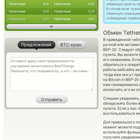
Наличные
Наличные
RUB
RUB
обменные пункты п
В случае если тра
Наличные
Наличные
EUR
EUR
обменную операци
соблюдения требов
Наличные
Наличные
UAH
UAH
Обмен Tether
В приведенной таб
Предложения
BTC-кран
ручной или автомат
BEP-20. Следует об
пункта. Вы можете
его названием. Есл
обратиться к опера
работы вебсайта а
тогда вам могут пре
на Bitcoin in BEP-
нам своевременно 
исключить его из с
Спешим уведомить,
обнаружить более 
пункта. Если у вас
воспользоваться ин
Для правильного по
момент можете под
используйте функ
получите уведомлен