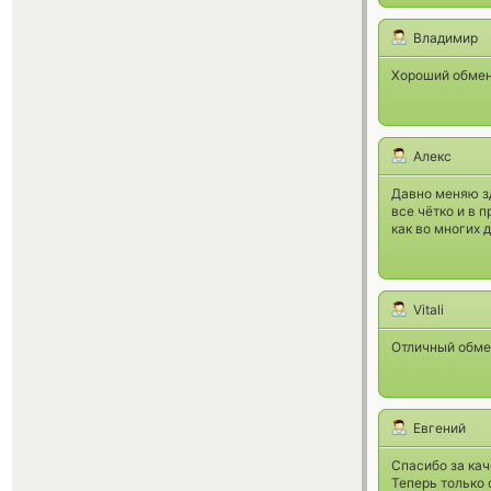
Владимир
Хороший обмен
Алекс
Давно меняю зд
все чётко и в 
как во многих 
Vitali
Отличный обмен
Евгений
Спасибо за кач
Теперь только 