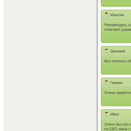
Максим
Рекомендую, сл
отвечает, указ
Дмитрий
Все отлично, о
Герман
Очень нравитс
ИВан
Очень быстро с
по СБП, минут 