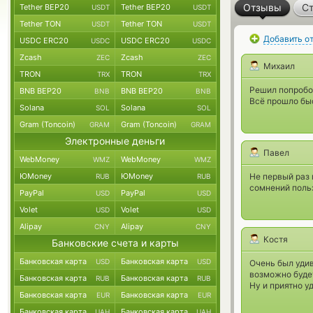
Отзывы
Ст
Tether BEP20
Tether BEP20
USDT
USDT
Tether TON
Tether TON
USDT
USDT
Добавить о
USDC ERC20
USDC ERC20
USDC
USDC
Zcash
Zcash
ZEC
ZEC
Михаил
TRON
TRON
TRX
TRX
Решил попробов
BNB BEP20
BNB BEP20
BNB
BNB
Всё прошло быс
Solana
Solana
SOL
SOL
Gram (Toncoin)
Gram (Toncoin)
GRAM
GRAM
Электронные деньги
Павел
WebMoney
WebMoney
WMZ
WMZ
ЮMoney
ЮMoney
Не первый раз 
RUB
RUB
сомнений польз
PayPal
PayPal
USD
USD
Volet
Volet
USD
USD
Alipay
Alipay
CNY
CNY
Костя
Банковские счета и карты
Банковская карта
Банковская карта
USD
USD
Очень был удив
возможно будет
Банковская карта
Банковская карта
RUB
RUB
Ну и приятно у
Банковская карта
Банковская карта
EUR
EUR
Банковская карта
Банковская карта
UAH
UAH