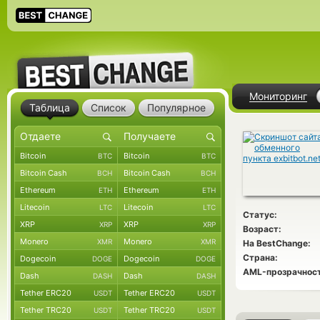
Мониторинг
Таблица
Список
Популярное
Bitcoin
Bitcoin
BTC
BTC
Bitcoin Cash
Bitcoin Cash
BCH
BCH
Ethereum
Ethereum
ETH
ETH
Litecoin
Litecoin
LTC
LTC
Статус:
XRP
XRP
XRP
XRP
Возраст:
Monero
Monero
XMR
XMR
На BestChange:
Страна:
Dogecoin
Dogecoin
DOGE
DOGE
AML-прозрачност
Dash
Dash
DASH
DASH
Tether ERC20
Tether ERC20
USDT
USDT
Tether TRC20
Tether TRC20
USDT
USDT