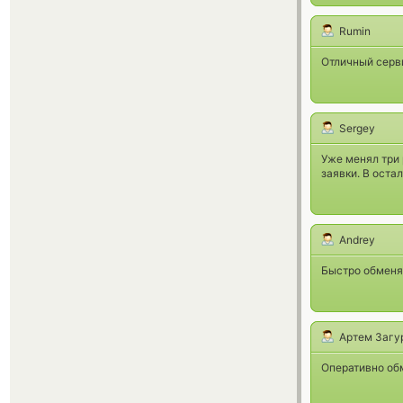
Rumin
Отличный серви
Sergey
Уже менял три р
заявки. В оста
Andrey
Быстро обменял
Артем Загу
Оперативно обм