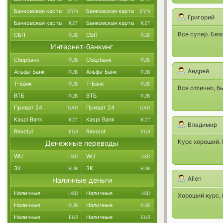
Банковская карта
Банковская карта
BYN
BYN
Григорий
Банковская карта
Банковская карта
KZT
KZT
Все супер. Без
СБП
СБП
RUB
RUB
Интернет-банкинг
Сбербанк
Сбербанк
RUB
RUB
Андрей
Альфа-Банк
Альфа-Банк
RUB
RUB
Т-Банк
Т-Банк
RUB
RUB
Все отлично, б
ВТБ
ВТБ
RUB
RUB
Приват 24
Приват 24
UAH
UAH
Kaspi Bank
Kaspi Bank
KZT
KZT
Владимир
Revolut
Revolut
EUR
EUR
Курс хороший.
Денежные переводы
WU
WU
USD
USD
ЗК
ЗК
RUB
RUB
Alien
Наличные деньги
Наличные
Наличные
USD
USD
Хороший курс, 
Наличные
Наличные
RUB
RUB
Наличные
Наличные
EUR
EUR