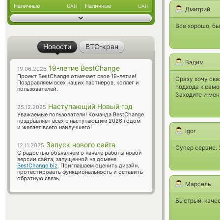
Наличные
Наличные
UAH
UAH
Дмитрий
Все хорошо, б
Новости
BTC-кран
Вадим
19-летие BestChange
19.06.2026
Проект BestChange отмечает свое 19-летие!
Сразу хочу ска
Поздравляем всех наших партнеров, коллег и
подхода к само
пользователей.
Заходите и мен
Наступающий Новый год
25.12.2025
Уважаемые пользователи! Команда BestChange
поздравляет всех с наступающим 2026 годом
и желает всего наилучшего!
Igor
Запуск нового сайта
12.11.2025
Супер сервис. 
С радостью объявляем о начале работы новой
версии сайта, запущенной на домене
BestChange.biz
. Приглашаем оценить дизайн,
протестировать функциональность и оставить
обратную связь.
Марсель
Быстрый, качес