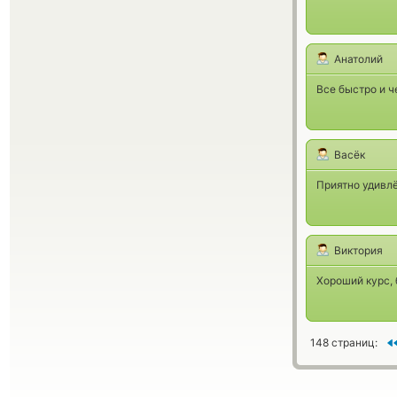
Анатолий
Все быстро и ч
Васёк
Приятно удивлё
Виктория
Хороший курс,
148 страниц: