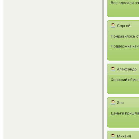
Все сделали оч
Сергей
Понравилось о
Поддержка кай
Александр
Хороший обменн
Эля
Деньги пришли 
Михаил