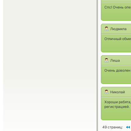
Спс! Очень опе
Людмила
Отличный обмен
Леша
Очень доволен
Николай
Хороши ребята,
регистрацией.
49 страниц: