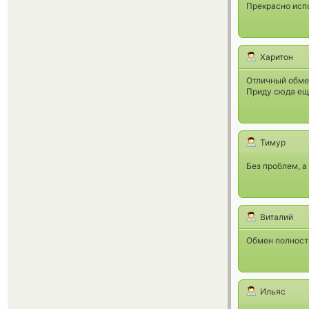
Прекрасно испо
Харитон
Отличный обме
Приду сюда ещё
Тимур
Без проблем, а
Виталий
Обмен полност
Ильяс