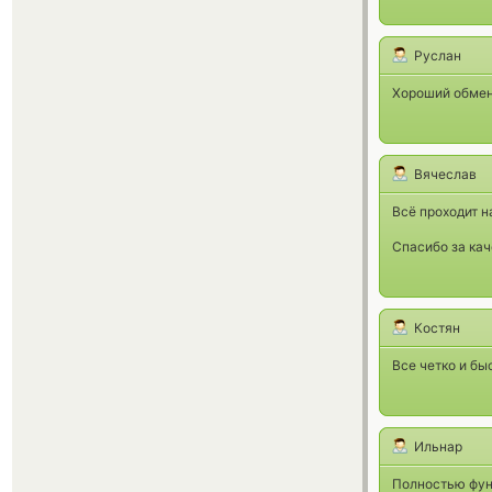
Руслан
Хороший обмен
Вячеслав
Всё проходит н
Спасибо за кач
Костян
Все четко и б
Ильнар
Полностью функ