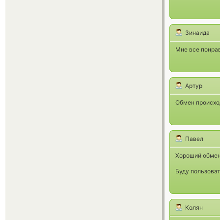
Зинаида
Мне все понра
Артур
Обмен происход
Павел
Хороший обмен
Буду пользоват
Колян