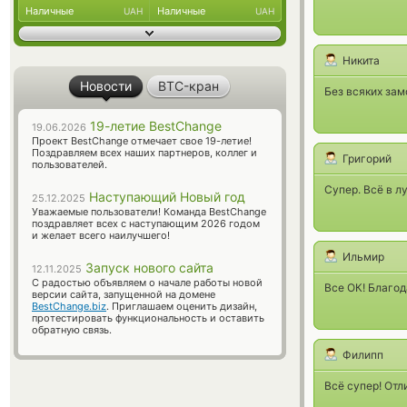
Наличные
Наличные
UAH
UAH
Никита
Новости
BTC-кран
Без всяких зам
19-летие BestChange
19.06.2026
Проект BestChange отмечает свое 19-летие!
Поздравляем всех наших партнеров, коллег и
Григорий
пользователей.
Супер. Всё в 
Наступающий Новый год
25.12.2025
Уважаемые пользователи! Команда BestChange
поздравляет всех с наступающим 2026 годом
и желает всего наилучшего!
Ильмир
Запуск нового сайта
12.11.2025
С радостью объявляем о начале работы новой
Все ОК! Благод
версии сайта, запущенной на домене
BestChange.biz
. Приглашаем оценить дизайн,
протестировать функциональность и оставить
обратную связь.
Филипп
Всё супер! Отл