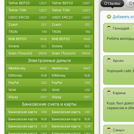
Отзывы
Ст
Tether BEP20
Tether BEP20
USDT
USDT
Tether TON
Tether TON
USDT
USDT
Добавить о
USDC ERC20
USDC ERC20
USDC
USDC
Zcash
Zcash
ZEC
ZEC
Геннадий
TRON
TRON
TRX
TRX
Ребята молодцы
BNB BEP20
BNB BEP20
BNB
BNB
Solana
Solana
SOL
SOL
Gram (Toncoin)
Gram (Toncoin)
GRAM
GRAM
Электронные деньги
Арсен
WebMoney
WebMoney
WMZ
WMZ
Хороший сайт, 
ЮMoney
ЮMoney
RUB
RUB
PayPal
PayPal
USD
USD
Volet
Volet
USD
USD
Карина
Alipay
Alipay
CNY
CNY
Курс был довол
Банковские счета и карты
сервисом и обя
Банковская карта
Банковская карта
USD
USD
Банковская карта
Банковская карта
RUB
RUB
Банковская карта
Банковская карта
EUR
EUR
Саныч
Банковская карта
Банковская карта
UAH
UAH