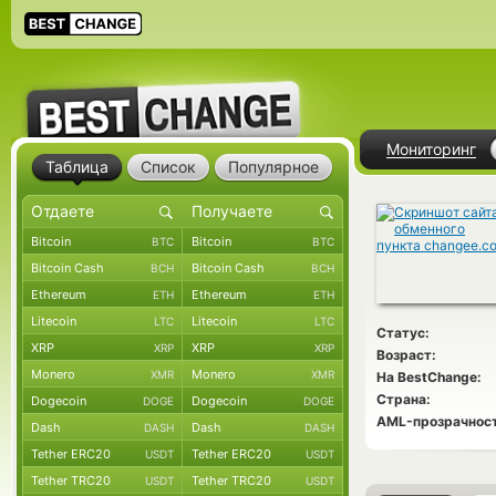
Мониторинг
Таблица
Список
Популярное
Bitcoin
Bitcoin
BTC
BTC
Bitcoin Cash
Bitcoin Cash
BCH
BCH
Ethereum
Ethereum
ETH
ETH
Litecoin
Litecoin
LTC
LTC
Статус:
XRP
XRP
XRP
XRP
Возраст:
Monero
Monero
XMR
XMR
На BestChange:
Страна:
Dogecoin
Dogecoin
DOGE
DOGE
AML-прозрачност
Dash
Dash
DASH
DASH
Tether ERC20
Tether ERC20
USDT
USDT
Tether TRC20
Tether TRC20
USDT
USDT