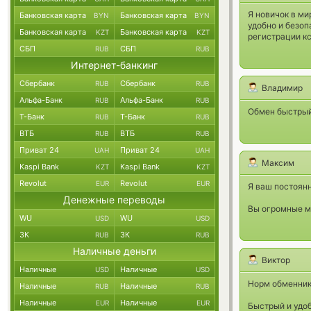
Я новичок в ми
Банковская карта
Банковская карта
BYN
BYN
удобно и безоп
Банковская карта
Банковская карта
KZT
KZT
регистрации кс
СБП
СБП
RUB
RUB
Интернет-банкинг
Сбербанк
Сбербанк
RUB
RUB
Владимир
Альфа-Банк
Альфа-Банк
RUB
RUB
Обмен быстрый.
Т-Банк
Т-Банк
RUB
RUB
ВТБ
ВТБ
RUB
RUB
Приват 24
Приват 24
UAH
UAH
Максим
Kaspi Bank
Kaspi Bank
KZT
KZT
Revolut
Revolut
EUR
EUR
Я ваш постоянн
Денежные переводы
Вы огромные м
WU
WU
USD
USD
ЗК
ЗК
RUB
RUB
Наличные деньги
Виктор
Наличные
Наличные
USD
USD
Норм обменник,
Наличные
Наличные
RUB
RUB
Наличные
Наличные
EUR
EUR
Быстрый и удо