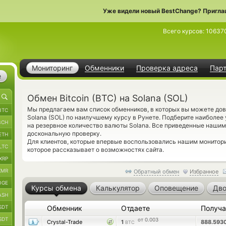
Уже видели новый BestChange? Пригла
Всего курсов:
10637
Мониторинг
Обменники
Проверка адреса
Пар
е
Обмен Bitcoin (BTC) на Solana (SOL)
Мы предлагаем вам список обменников, в которых вы можете дов
BTC
Solana (SOL) по наилучшему курсу в Рунете. Подберите наиболее
BCH
на резервное количество валюты Solana. Все приведенные наши
доскональную проверку.
ETH
Для клиентов, которые впервые воспользовались нашим монитор
LTC
которое рассказывает о возможностях сайта.
XRP
XMR
Обратный обмен
Избранное
OGE
Курсы обмена
Калькулятор
Оповещение
Дво
ASH
SDT
Обменник
Отдаете
Получ
SDT
от 0.003
Crystal-Trade
1
888.593
BTC