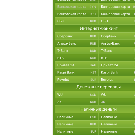
Банковская карта
Банковская карта
BYN
Банковская карта
Банковская карта
KZT
СБП
СБП
RUB
Интернет-банкинг
Сбербанк
Сбербанк
RUB
Альфа-Банк
Альфа-Банк
RUB
Т-Банк
Т-Банк
RUB
ВТБ
ВТБ
RUB
Приват 24
Приват 24
UAH
Kaspi Bank
Kaspi Bank
KZT
Revolut
Revolut
EUR
Денежные переводы
WU
WU
USD
ЗК
ЗК
RUB
Наличные деньги
Наличные
Наличные
USD
Наличные
Наличные
RUB
Наличные
Наличные
EUR