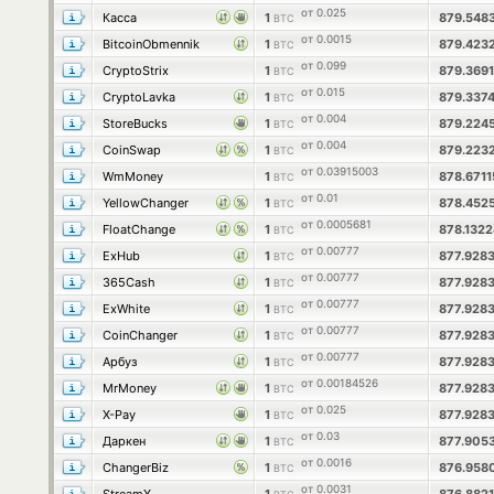
от 0.025
Касса
1
879.548
BTC
от 0.0015
BitcoinObmennik
1
879.423
BTC
от 0.099
CryptoStrix
1
879.369
BTC
от 0.015
CryptoLavka
1
879.337
BTC
от 0.004
StoreBucks
1
879.224
BTC
от 0.004
CoinSwap
1
879.223
BTC
от 0.03915003
WmMoney
1
878.671
BTC
от 0.01
YellowChanger
1
878.452
BTC
от 0.0005681
FloatChange
1
878.132
BTC
от 0.00777
ExHub
1
877.928
BTC
от 0.00777
365Cash
1
877.928
BTC
от 0.00777
ExWhite
1
877.928
BTC
от 0.00777
CoinChanger
1
877.928
BTC
от 0.00777
Арбуз
1
877.928
BTC
от 0.00184526
MrMoney
1
877.928
BTC
от 0.025
X-Pay
1
877.928
BTC
от 0.03
Даркен
1
877.905
BTC
от 0.0016
ChangerBiz
1
876.958
BTC
от 0.0031