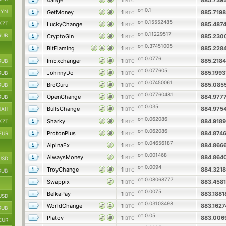
4ange
1
885.739
BTC
от 0.1
BYN
GetMoney
1
885.719
BTC
от 0.15552485
KZT
LuckyChange
1
885.487
BTC
от 0.11229517
RUB
CryptoGin
1
885.230
BTC
от 0.37451005
BitFlaming
1
885.228
BTC
от 0.0776
ImExchanger
1
885.218
RUB
BTC
от 0.077605
JohnnyDo
1
885.199
RUB
BTC
от 0.07450061
BroGuru
1
885.085
RUB
BTC
от 0.07760481
OpenChange
1
884.977
RUB
BTC
от 0.035
BullsChange
1
884.975
UAH
BTC
от 0.062086
Sharky
1
884.918
KZT
BTC
от 0.062086
ProtonPlus
1
884.874
EUR
BTC
от 0.04656187
AlpinaEx
1
884.866
BTC
от 0.001468
AlwaysMoney
1
884.864
BTC
USD
от 0.0094
TroyChange
1
884.321
BTC
RUB
от 0.08068777
Swappix
1
883.458
BTC
от 0.0075
BelkaPay
1
883.188
BTC
USD
от 0.03103498
WorldChange
1
883.162
BTC
RUB
от 0.05
Platov
1
883.006
BTC
EUR