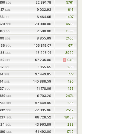
459
22 891.78
5761
SOL
317
9 032.93
616
SOL
983
6 464.65
1407
SOL
320
20 000.00
4518
SOL
800
2 500.00
1338
SOL
199
8 855.69
2106
SOL
736
106 819.07
671
SOL
085
13 226.01
3922
SOL
352
57 235.00
1
949
SOL
852
1 155.65
288
SOL
384
97 449.85
777
SOL
794
145 888.59
120
SOL
137
11 178.09
123
SOL
889
9 703.20
2474
SOL
733
97 449.85
285
SOL
632
22 395.86
2512
SOL
627
68 728.52
18153
SOL
824
43 963.89
299
SOL
390
61 492.00
1742
SOL