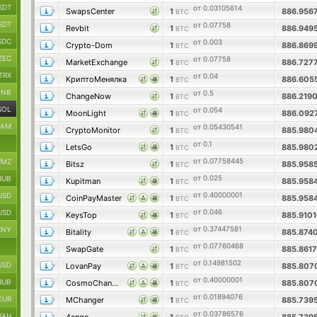
SDT
от 0.03105614
SwapsCenter
1
886.956
BTC
SDT
от 0.07758
Revbit
1
886.949
BTC
SDC
от 0.003
Crypto-Dom
1
886.869
BTC
ZEC
от 0.07758
MarketExchange
1
886.727
BTC
TRX
от 0.04
КриптоМенялка
1
886.605
BTC
BNB
от 0.5
ChangeNow
1
886.219
BTC
SOL
от 0.054
MoonLight
1
886.092
BTC
RAM
от 0.05430541
CryptoMonitor
1
885.980
BTC
от 0.1
LetsGo
1
885.980
BTC
от 0.07758445
MZ
Bitsz
1
885.958
BTC
от 0.025
RUB
Kupitman
1
885.958
BTC
от 0.40000001
USD
CoinPayMaster
1
885.958
BTC
от 0.046
USD
KeysTop
1
885.910
BTC
от 0.37447581
CNY
Bitality
1
885.874
BTC
от 0.07760468
SwapGate
1
885.861
BTC
от 0.14981502
USD
LovanPay
1
885.80
BTC
от 0.40000001
RUB
CosmoChanger
1
885.80
BTC
от 0.01894076
EUR
MChanger
1
885.739
BTC
от 0.03786576
UAH