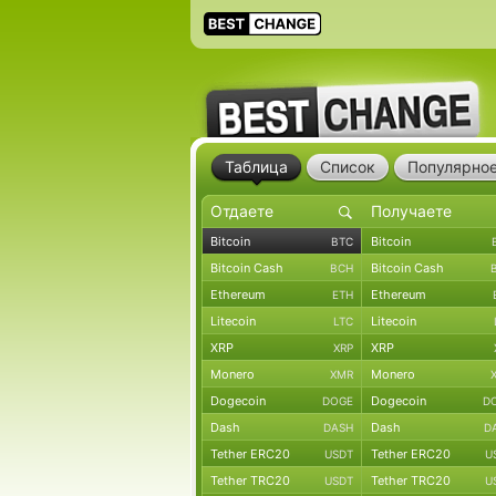
Таблица
Список
Популярно
Bitcoin
Bitcoin
BTC
Bitcoin Cash
Bitcoin Cash
BCH
Ethereum
Ethereum
ETH
Litecoin
Litecoin
LTC
XRP
XRP
XRP
Monero
Monero
XMR
Dogecoin
Dogecoin
DOGE
D
Dash
Dash
DASH
D
Tether ERC20
Tether ERC20
USDT
U
Tether TRC20
Tether TRC20
USDT
U