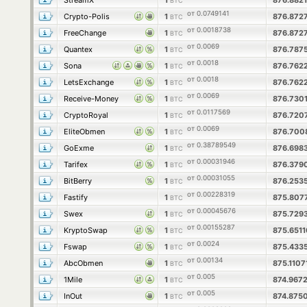
StreamX
1
876.882
BTC
от 0.0749141
Crypto-Polis
1
876.872
BTC
от 0.0018738
FreeChange
1
876.872
BTC
от 0.0069
Quantex
1
876.787
BTC
от 0.0018
Sona
1
876.762
BTC
от 0.0018
LetsExchange
1
876.762
BTC
от 0.0069
Receive-Money
1
876.730
BTC
от 0.0117569
CryptoRoyal
1
876.720
BTC
от 0.0069
EliteObmen
1
876.700
BTC
от 0.38789549
GoExme
1
876.698
BTC
от 0.00031946
Tarifex
1
876.379
BTC
от 0.00031055
BitBerry
1
876.253
BTC
от 0.00228319
Fastify
1
875.807
BTC
от 0.00045676
Swex
1
875.729
BTC
от 0.00155287
KryptoSwap
1
875.651
BTC
от 0.0024
Fswap
1
875.433
BTC
от 0.00134
AbcObmen
1
875.110
BTC
от 0.005
1Mile
1
874.967
BTC
от 0.005
InOut
1
874.875
BTC