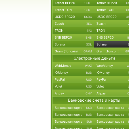
Tether BEP20
Tether BEP20
USDT
U
Tether TON
Tether TON
USDT
U
USDC ERC20
USDC ERC20
USDC
U
Zcash
Zcash
ZEC
TRON
TRON
TRX
BNB BEP20
BNB BEP20
BNB
Solana
Solana
SOL
Gram (Toncoin)
Gram (Toncoin)
GRAM
G
Электронные деньги
WebMoney
WebMoney
WMZ
W
ЮMoney
ЮMoney
RUB
PayPal
PayPal
USD
Volet
Volet
USD
Alipay
Alipay
CNY
Банковские счета и карты
Банковская карта
Банковская карта
USD
Банковская карта
Банковская карта
RUB
Банковская карта
Банковская карта
EUR
Банковская карта
Банковская карта
UAH