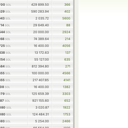
700
429 899.50
366
SOL
529
590 283.94
402
SOL
943
2 035.72
5600
SOL
714
29 649.40
88
SOL
544
20 000.00
2924
SOL
068
74 389.64
214
SOL
725
16 400.00
4056
SOL
438
13 172.63
137
SOL
254
55 127.00
635
SOL
584
812 394.80
271
SOL
455
100 000.00
4566
SOL
455
217 407.85
4141
SOL
108
16 400.00
1382
SOL
079
125 659.39
3303
SOL
787
921 155.60
652
SOL
7080
3 020.87
1922
SOL
7080
124 484.31
1753
SOL
593
5 254.00
2466
SOL