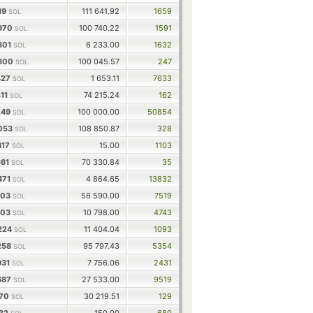
19
111 641.92
1659
SOL
970
100 740.22
1591
SOL
801
6 233.00
1632
SOL
4800
100 045.57
247
SOL
427
1 653.11
7633
SOL
411
74 215.24
162
SOL
249
100 000.00
50854
SOL
053
108 850.87
328
SOL
417
15.00
1103
SOL
361
70 330.84
35
SOL
471
4 864.65
13832
SOL
103
56 590.00
7519
SOL
103
10 798.00
4743
SOL
224
11 404.04
1093
SOL
258
95 797.43
5354
SOL
931
7 756.06
2431
SOL
687
27 533.00
9519
SOL
970
30 219.51
129
SOL