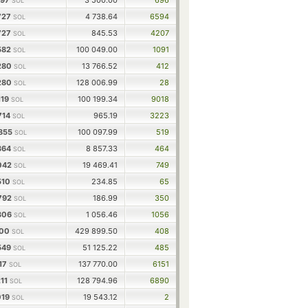
197
3 500.00
696
SOL
727
4 738.64
6594
SOL
727
845.53
4207
SOL
582
100 049.00
1091
SOL
280
13 766.52
412
SOL
280
128 006.99
28
SOL
119
100 199.34
9018
SOL
714
965.19
3223
SOL
855
100 097.99
519
SOL
364
8 857.33
464
SOL
042
19 469.41
749
SOL
510
234.85
65
SOL
792
186.99
350
SOL
306
1 056.46
1056
SOL
100
429 899.50
408
SOL
549
51 125.22
485
SOL
717
137 770.00
6151
SOL
211
128 794.96
6890
SOL
019
19 543.12
2
SOL