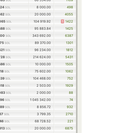
593
66 554.00
1109
SOL
824
8 000.00
498
SOL
462
20 000.00
4055
SOL
065
104 919.92
1
1422
SOL
488
95 883.84
1425
SOL
400
343 692.00
6387
SOL
375
89 370.00
1301
SOL
521
96 234.00
1812
SOL
728
214 624.00
5431
SOL
486
10 000.00
1505
SOL
918
75 602.00
1062
SOL
639
104 468.00
752
SOL
618
2 503.00
1929
SOL
083
2 000.00
88
SOL
896
1 045 342.00
74
SOL
189
8 856.72
932
SOL
187
3 799.35
2710
SOL
746
68 728.52
221
SOL
913
20 000.00
6875
SOL