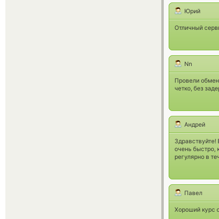
Юрий
Отличный серви
Nn
Провели обмен
четко, без зад
Андрей
Здравствуйте! 
очень быстро, 
регулярно в те
Павел
Хороший курс о