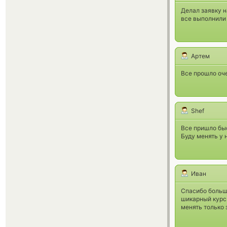
Делал заявку н
все выполнили 
Артем
Все прошло оче
Shef
Все пришло быс
Буду менять у 
Иван
Спасибо большо
шикарный курс 
менять только 