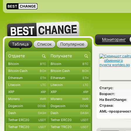
Мониторинг
Таблица
Список
Популярное
Bitcoin
Bitcoin
BTC
BTC
Bitcoin Cash
Bitcoin Cash
BCH
BCH
Ethereum
Ethereum
ETH
ETH
Litecoin
Litecoin
LTC
LTC
Статус:
XRP
XRP
XRP
XRP
Возраст:
Monero
Monero
XMR
XMR
На BestChange:
Страна:
Dogecoin
Dogecoin
DOGE
DOGE
AML-прозрачност
Dash
Dash
DASH
DASH
Tether ERC20
Tether ERC20
USDT
USDT
Tether TRC20
Tether TRC20
USDT
USDT