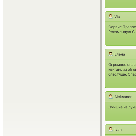
Vic
Сервис Превос
Рекомендую С 
Елена
Огромное спаси
квитанции об 
блестяще. Спа
Aleksandr
Лучшие из луч
Ivan