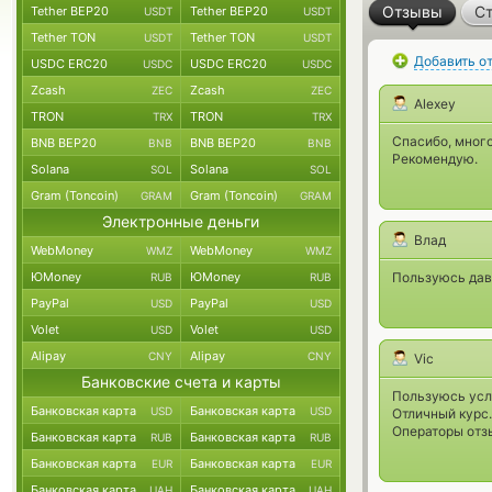
Отзывы
Ст
Tether BEP20
Tether BEP20
USDT
USDT
Tether TON
Tether TON
USDT
USDT
Добавить о
USDC ERC20
USDC ERC20
USDC
USDC
Zcash
Zcash
ZEC
ZEC
Alexey
TRON
TRON
TRX
TRX
Спасибо, много
BNB BEP20
BNB BEP20
BNB
BNB
Рекомендую.
Solana
Solana
SOL
SOL
Gram (Toncoin)
Gram (Toncoin)
GRAM
GRAM
Электронные деньги
Влад
WebMoney
WebMoney
WMZ
WMZ
ЮMoney
ЮMoney
Пользуюсь давн
RUB
RUB
PayPal
PayPal
USD
USD
Volet
Volet
USD
USD
Alipay
Alipay
CNY
CNY
Vic
Банковские счета и карты
Пользуюсь усл
Банковская карта
Банковская карта
USD
USD
Отличный курс.
Операторы отз
Банковская карта
Банковская карта
RUB
RUB
Банковская карта
Банковская карта
EUR
EUR
Банковская карта
Банковская карта
UAH
UAH