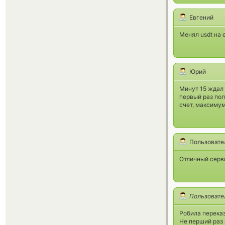
Евгений
Менял usdt на 
Юрий
Минут 15 ждал 
первый раз пол
счет, максиму
Пользовате
Отличный серв
Пользовате
Робила переказ 
Не перший раз 