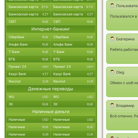
Пользовате
Банковская карта
Банковская карта
BYN
BYN
Банковская карта
Банковская карта
KZT
KZT
Пользовался в 
СБП
СБП
RUB
RUB
Интернет-банкинг
Сбербанк
Сбербанк
RUB
RUB
Екатерина
Альфа-Банк
Альфа-Банк
RUB
RUB
Ребята работаю
Т-Банк
Т-Банк
RUB
RUB
ВТБ
ВТБ
RUB
RUB
Приват 24
Приват 24
UAH
UAH
Oleg
Kaspi Bank
Kaspi Bank
KZT
KZT
Revolut
Revolut
EUR
EUR
Обмен с usdt на
Денежные переводы
WU
WU
USD
USD
ЗК
ЗК
RUB
RUB
Владимир
Наличные деньги
Всё отлично. Р
Наличные
Наличные
USD
USD
Наличные
Наличные
RUB
RUB
Наличные
Наличные
EUR
EUR