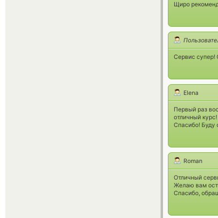
Щиро рекомен
Пользовате
Сервис супер! 
Elena
Первый раз вос
отличный курс!
Спасибо! Буду
Roman
Отличный серви
Желаю вам ост
Спасибо, обра