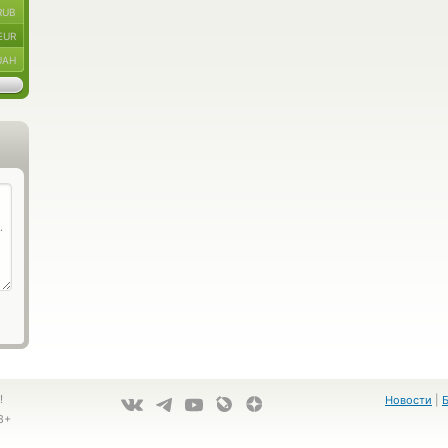
RUB
EUR
UAH
!
Новости
|
8+