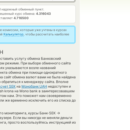
1
надежный обменный пункт.
ешенный курс обмена:
4.316043
ставляет
4.716500
 комиссии, которые уже учтены в курсах
ей
Калькулятор
, чтобы рассчитать наиболее
AH
оставить услугу обмена Банковский
ом режиме. При выборе обменного сайта
аях указываются возле названий
ункта обмена при помощи однократного
на сайт обмена валют вами не была найдена
обратиться к менеджеру сайта. Вполне
 счет SEK
на
Монобанк UAH
недоступен и
ish krona на Mono bank в заинтересовавшем
 этом нам. Это поможет нам своевременно
ли же временно исключить его из списка до
→
его мониторинга, курсы Банк-SEK
аузере. Если вы никогда не меняли деньги
нга, просто воспользуйтесь инструкцией из