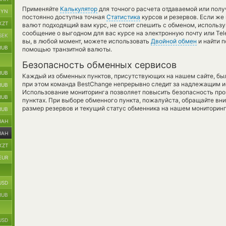
Применяйте
Калькулятор
для точного расчета отдаваемой или пол
BYN
постоянно доступна точная
Статистика
курсов и резервов. Если же
KZT
валют подходящий вам курс, не стоит спешить с обменом, использ
сообщение о выгодном для вас курсе на электронную почту или Tel
SEK
вы, в любой момент, можете использовать
Двойной обмен
и найти 
RUB
помощью транзитной валюты.
Безопасность обменных сервисов
RUB
Каждый из обменных пунктов, присутствующих на нашем сайте, бы
при этом команда BestChange непрерывно следит за надлежащим и
RUB
Использование мониторинга позволяет повысить безопасность пр
RUB
пунктах. При выборе обменного пункта, пожалуйста, обращайте вн
размер резервов и текущий статус обменника на нашем мониторинг
RUB
UAH
UAH
KZT
EUR
USD
RUB
USD