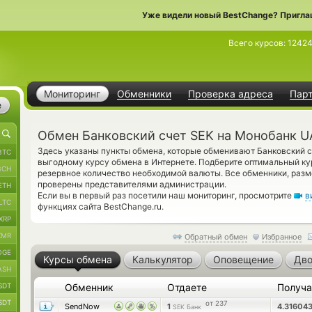
Уже видели новый BestChange? Пригла
Всего курсов:
12424
Мониторинг
Обменники
Проверка адреса
Пар
е
Обмен Банковский счет SEK на Монобанк 
Здесь указаны пункты обмена, которые обменивают Банковский 
BTC
выгодному курсу обмена в Интернете. Подберите оптимальный кур
BCH
резервное количество необходимой валюты. Все обменники, разм
проверены представителями администрации.
ETH
Если вы в первый раз посетили наш мониторинг, просмотрите
в
LTC
функциях сайта BestChange.ru.
XRP
XMR
Обратный обмен
Избранное
OGE
Курсы обмена
Калькулятор
Оповещение
Дво
ASH
SDT
Обменник
Отдаете
Получ
SDT
от 237
SendNow
1
4.31604
SEK Банк