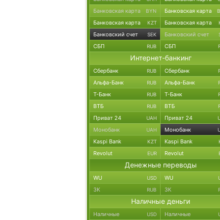
Банковская карта
Банковская карта
BYN
Банковская карта
Банковская карта
KZT
Банковский счет
Банковский счет
SEK
СБП
СБП
RUB
Интернет-банкинг
Сбербанк
Сбербанк
RUB
Альфа-Банк
Альфа-Банк
RUB
Т-Банк
Т-Банк
RUB
ВТБ
ВТБ
RUB
Приват 24
Приват 24
UAH
Монобанк
Монобанк
UAH
Kaspi Bank
Kaspi Bank
KZT
Revolut
Revolut
EUR
Денежные переводы
WU
WU
USD
ЗК
ЗК
RUB
Наличные деньги
Наличные
Наличные
USD