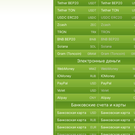
Tether BEP20
Tether BEP20
USDT
U
Tether TON
Tether TON
USDT
U
USDC ERC20
USDC ERC20
USDC
U
Zcash
Zcash
ZEC
TRON
TRON
TRX
BNB BEP20
BNB BEP20
BNB
Solana
Solana
SOL
Gram (Toncoin)
Gram (Toncoin)
GRAM
G
Электронные деньги
WebMoney
WebMoney
WMZ
W
ЮMoney
ЮMoney
RUB
PayPal
PayPal
USD
Volet
Volet
USD
Alipay
Alipay
CNY
Банковские счета и карты
Банковская карта
Банковская карта
USD
Банковская карта
Банковская карта
RUB
Банковская карта
Банковская карта
EUR
Банковская карта
Банковская карта
UAH