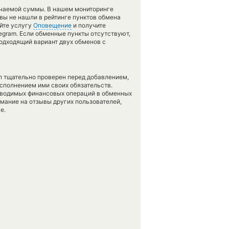
учаемой суммы. В нашем мониторинге
 вы не нашли в рейтинге пунктов обмена
уйте услугу
Оповещение
и получите
egram. Если обменные пункты отсутствуют,
подходящий вариант двух обменов с
л тщательно проверен перед добавлением,
сполнением ими своих обязательств.
оводимых финансовых операций в обменных
имание на отзывы других пользователей,
е.