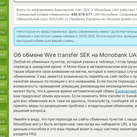
SDT
Всего по направлению Банковский счет SEK
Монобанк UAH работает
→
SDT
Суммарный резерв обменников:
448 876 077
UAH Монобанк.
Средневзв
SDC
Официальный курс
SEK/UAH
от Нацбанка Украины на текущее время со
ZEC
Некоторые из представленных здесь обменников имеют дополнительные
TRX
обменов с расчетом суммы обмена в 3000 SEK. Воспользуйтесь функци
BNB
выгодный обмен для вашей суммы.
SOL
Об обмене Wire transfer SEK на Monobank U
RAM
Любой из обменных пунктов, который указан в таблице, готов пред
→
перевод в шведской кроне
Моно банк в автоматическом или ручн
MZ
также обратите свое внимание на метки, которые в некоторых случ
обменников. У вас имеется возможность перейти на сайт любого п
RUB
нажатия мышью по позиции с его названием. Если после перехода 
USD
возможность проведения операции, рекомендуем незамедлительно 
может быть, что в данное время автоматический обмен
Банковский
USD
вам предложат обмен вручную. Если поменять Wire transfer in Swed
CNY
для вас обменнике все-таки не удалось, пожалуйста, сообщите об
принять меры по разрешению проблем с владельцами обменника, и
решения вопроса.
USD
Имейте в виду, что при переходе на сайты обменных пунктов с наш
RUB
Монобанк могут быть интереснее, чем когда вы набираете URL в бр
данным способом и это ваш первый визит в нашу систему монитори
EUR
раздела FAQ.
UAH