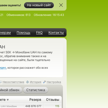
На новый сайт
шаем оценить!
21
Обменников:
613
Обновление:
16:15:43
тнерам
Помощь
FAQ
Контакты
UAH
→
счет SEK
Монобанк UAH по самому
с, обратив внимание также и на
ещенные на сайте, были тщательно
идео
, которое расскажет обо всех
Несоответствие
История
Настройка
йной обмен
Статистика
аете
Резерв
Отзывы
▼
3
448 876 077
115
UAH Монобанк