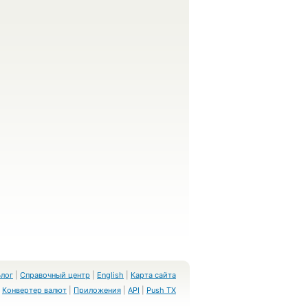
Блог
|
Справочный центр
|
English
|
Карта сайта
Конвертер валют
|
Приложения
|
API
|
Push TX