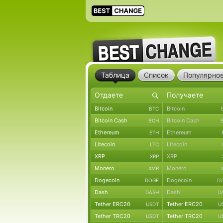
Таблица
Список
Популярно
Bitcoin
Bitcoin
BTC
Bitcoin Cash
Bitcoin Cash
BCH
Ethereum
Ethereum
ETH
Litecoin
Litecoin
LTC
XRP
XRP
XRP
Monero
Monero
XMR
Dogecoin
Dogecoin
DOGE
D
Dash
Dash
DASH
D
Tether ERC20
Tether ERC20
USDT
U
Tether TRC20
Tether TRC20
USDT
U