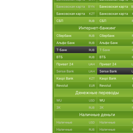
Банковская карта
Банковская карта
BYN
Банковская карта
Банковская карта
KZT
СБП
СБП
RUB
Интернет-банкинг
Сбербанк
Сбербанк
RUB
Альфа-Банк
Альфа-Банк
RUB
Т-Банк
Т-Банк
RUB
ВТБ
ВТБ
RUB
Приват 24
Приват 24
UAH
Sense Bank
Sense Bank
UAH
Kaspi Bank
Kaspi Bank
KZT
Revolut
Revolut
EUR
Денежные переводы
WU
WU
USD
ЗК
ЗК
RUB
Наличные деньги
Наличные
Наличные
USD
Наличные
Наличные
RUB