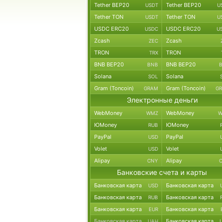
Tether BEP20
Tether BEP20
USDT
U
Tether TON
Tether TON
USDT
U
USDC ERC20
USDC ERC20
USDC
U
Zcash
Zcash
ZEC
TRON
TRON
TRX
BNB BEP20
BNB BEP20
BNB
Solana
Solana
SOL
Gram (Toncoin)
Gram (Toncoin)
GRAM
G
Электронные деньги
WebMoney
WebMoney
WMZ
W
ЮMoney
ЮMoney
RUB
PayPal
PayPal
USD
Volet
Volet
USD
Alipay
Alipay
CNY
Банковские счета и карты
Банковская карта
Банковская карта
USD
Банковская карта
Банковская карта
RUB
Банковская карта
Банковская карта
EUR
Банковская карта
Банковская карта
UAH