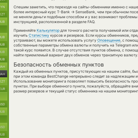
Спешим заметить, что переходя на сайты-обменники именно с наш
BYN
→
более интересный курс T-Bank
SenseBank, чем при обычном посе
KZT
не меняли деньги подобным способом и у вас возникают проблемы
инструкцией, расположенной в разделе FAQ.
RUB
Применяйте
Калькулятор
для точного расчета получаемой или отд
изучить
Статистику
курсов и резервов. Если курсы обменников, пр
RUB
устраивают, вы можете использовать услугу
Оповещение
, с помо
RUB
собственные параметры обмена валюты и получить на Telegram или 
такой курс появится. В случае отсутствия пунктов обмена, с пом
RUB
найти приемлемый вариант двух обменов через транзитную валюту
RUB
Безопасность обменных пунктов
UAH
Каждый из обменных пунктов, присутствующих на нашем сайте, бы
UAH
при этом команда BestChange непрерывно следит за надлежащим и
Использование мониторинга позволяет повысить безопасность пр
KZT
пунктах. При выборе обменного пункта, пожалуйста, обращайте вн
EUR
размер резервов и текущий статус обменника на нашем мониторинг
USD
RUB
USD
RUB