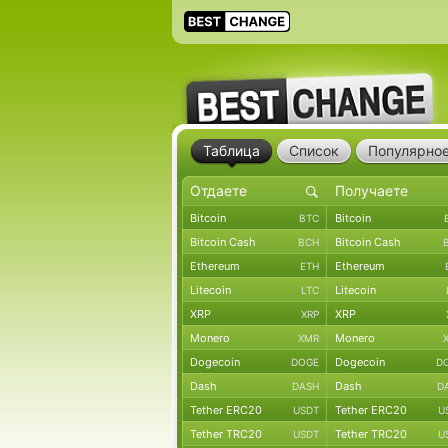
Таблица
Список
Популярно
Bitcoin
Bitcoin
BTC
Bitcoin Cash
Bitcoin Cash
BCH
Ethereum
Ethereum
ETH
Litecoin
Litecoin
LTC
XRP
XRP
XRP
Monero
Monero
XMR
Dogecoin
Dogecoin
DOGE
D
Dash
Dash
DASH
D
Tether ERC20
Tether ERC20
USDT
U
Tether TRC20
Tether TRC20
USDT
U