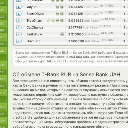
BitcoinBox
2.054125
1
RUB Т-Банк
U
SDT
от 10 000
WayBit
2.054125
1
RUB Т-Банк
U
SDT
от 10 000
ВсемОбмен
2.054125
1
RUB Т-Банк
U
SDC
от 10 000
TroyChange
2.093628
1
RUB Т-Банк
U
ZEC
от 4 296
CatChange
2.147744
1
RUB Т-Банк
U
TRX
от 5 000
FinBitFlow
2.210000
1
RUB Т-Банк
U
BNB
от 3 000
GrumBot
2.560000
1
RUB Т-Банк
U
SOL
RAM
Всего по направлению Т-Банк RUB
Sense Bank UAH работает
8
надежны
→
Суммарный резерв обменников:
2 254 663 593
UAH SenseBank.
Среднев
Официальный курс
UAH/RUB
от ЦБ России на текущее время составляе
MZ
RUB
Об обмене T-Bank RUR на Sense Bank UAH
USD
Все перечисленные в списке пункты обмена готовы предоставить у
карта Сенс Банка в ручном или автоматическом режиме. При опре
USD
внимание на метки, которые в некоторых случаях указываются возле
CNY
моментально перейти на сайт интересующего вас пункта обмена, н
мышкой на строку с его именем. Если вы перешли на сайт пункта 
валют, вам следует обратиться к онлайн-консультанту сайта-обмен
USD
трудности и на данной стадии работы сайта-обменника автоматич
недоступен, тогда вам должны предложить обмен вручную. Если обм
RUB
credit card в удобном для вас обменнике все же не удалось, пожал
EUR
соответствующие меры: обсуждение проблемы с администратором 
вебсайта из списка курсов данного направления обмена.
UAH