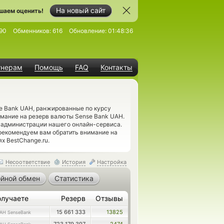
На новый сайт
шаем оценить!
90
Обменников:
616
Обновление:
01:48:36
тнерам
Помощь
FAQ
Контакты
e Bank UAH, ранжированные по курсу
мание на резерв валюты Sense Bank UAH.
 администрации нашего онлайн-сервиса.
рекомендуем вам обратить внимание на
х BestChange.ru.
Несоответствие
История
Настройка
йной обмен
Статистика
олучаете
Резерв
Отзывы
15 661 333
13825
AH SenseBank