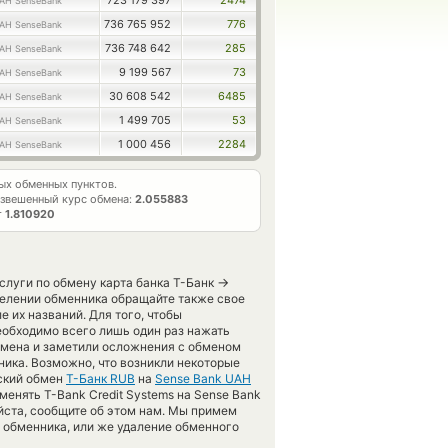
723 179 397
2474
AH SenseBank
736 765 952
776
AH SenseBank
736 748 642
285
AH SenseBank
9 199 567
73
AH SenseBank
30 608 542
6485
AH SenseBank
1 499 705
53
AH SenseBank
1 000 456
2284
AH SenseBank
х обменных пунктов.
звешенный курс обмена:
2.055883
т
1.810920
→
слуги по обмену карта банка Т-Банк
делении обменника обращайте также свое
 их названий. Для того, чтобы
еобходимо всего лишь один раз нажать
обмена и заметили осложнения с обменом
ника. Возможно, что возникли некоторые
еский обмен
Т-Банк RUB
на
Sense Bank UAH
енять T-Bank Credit Systems на Sense Bank
уйста, сообщите об этом нам. Мы примем
обменника, или же удаление обменного