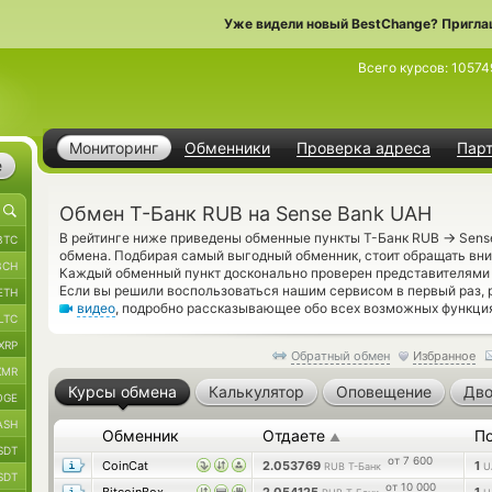
Уже видели новый BestChange? Пригла
Всего курсов:
10574
Мониторинг
Обменники
Проверка адреса
Пар
е
Обмен Т-Банк RUB на Sense Bank UAH
→
В рейтинге ниже приведены обменные пункты Т-Банк RUB
Sens
BTC
обмена. Подбирая самый выгодный обменник, стоит обращать вни
BCH
Каждый обменный пункт досконально проверен представителями
Если вы решили воспользоваться нашим сервисом в первый раз, 
ETH
видео
, подробно рассказывающее обо всех возможных функция
LTC
XRP
Обратный обмен
Избранное
XMR
Курсы обмена
Калькулятор
Оповещение
Дво
OGE
ASH
Обменник
Отдаете
П
▲
SDT
от 7 600
CoinCat
2.053769
1
RUB Т-Банк
U
SDT
от 10 000