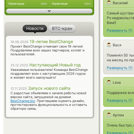
Василий
Наличные
Наличные
UAH
UAH
Самый шустрый
Ps недовольств
Вам!)
Новости
BTC-кран
Развернуть
(
1
)
19-летие BestChange
19.06.2026
Вася
Проект BestChange отмечает свое 19-летие!
Поздравляем всех наших партнеров, коллег и
пользователей.
Поменял 50 тыс
на месяц по пр
Наступающий Новый год
25.12.2025
Развернуть
(
1
)
Уважаемые пользователи! Команда BestChange
поздравляет всех с наступающим 2026 годом
и желает всего наилучшего!
Lexa
Запуск нового сайта
12.11.2025
Поддержка все
С радостью объявляем о начале работы новой
версии сайта, запущенной на домене
Развернуть
(
1
)
BestChange.biz
. Приглашаем оценить дизайн,
протестировать функциональность и оставить
обратную связь.
Артем
Очень быстро, 
Развернуть
(
1
)