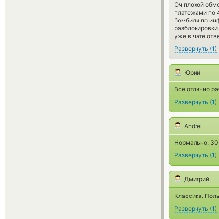
Оч плохой обме
платежами по 4
бомбили по инф
разблокировки 
уже в чате отв
Развернуть
(
1
)
Юрий
Все отлично ра
Развернуть
(
1
)
Andrei
Нормально, 30
Развернуть
(
1
)
Дмитрий
Классика. Поль
Развернуть
(
1
)