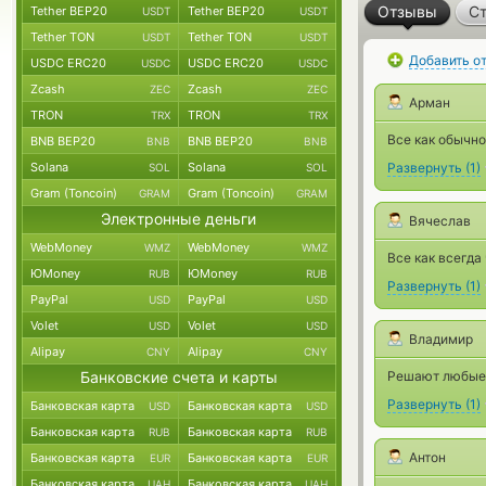
Отзывы
Ст
Tether BEP20
Tether BEP20
USDT
USDT
Tether TON
Tether TON
USDT
USDT
Добавить о
USDC ERC20
USDC ERC20
USDC
USDC
Zcash
Zcash
ZEC
ZEC
Арман
TRON
TRON
TRX
TRX
Все как обычно
BNB BEP20
BNB BEP20
BNB
BNB
Solana
Solana
Развернуть
(
1
)
SOL
SOL
Gram (Toncoin)
Gram (Toncoin)
GRAM
GRAM
Электронные деньги
Вячеслав
WebMoney
WebMoney
WMZ
WMZ
Все как всегда
ЮMoney
ЮMoney
RUB
RUB
Развернуть
(
1
)
PayPal
PayPal
USD
USD
Volet
Volet
USD
USD
Владимир
Alipay
Alipay
CNY
CNY
Банковские счета и карты
Решают любые 
Развернуть
(
1
)
Банковская карта
Банковская карта
USD
USD
Банковская карта
Банковская карта
RUB
RUB
Антон
Банковская карта
Банковская карта
EUR
EUR
Банковская карта
Банковская карта
UAH
UAH