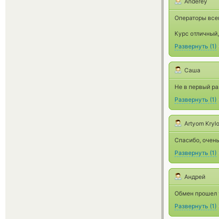
Anderey
Операторы всег
Курс отличный
Развернуть
(
1
)
Саша
Не в первый ра
Развернуть
(
1
)
Artyom Kryl
Спасибо, очень
Развернуть
(
1
)
Андрей
Обмен прошел 
Развернуть
(
1
)