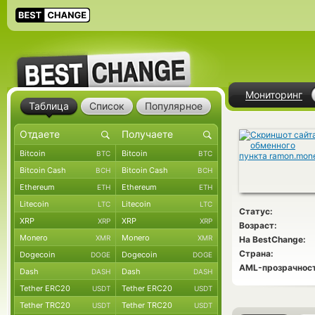
Мониторинг
Таблица
Список
Популярное
Bitcoin
Bitcoin
BTC
BTC
Bitcoin Cash
Bitcoin Cash
BCH
BCH
Ethereum
Ethereum
ETH
ETH
Litecoin
Litecoin
LTC
LTC
Статус:
XRP
XRP
XRP
XRP
Возраст:
Monero
Monero
XMR
XMR
На BestChange:
Страна:
Dogecoin
Dogecoin
DOGE
DOGE
AML-прозрачност
Dash
Dash
DASH
DASH
Tether ERC20
Tether ERC20
USDT
USDT
Tether TRC20
Tether TRC20
USDT
USDT