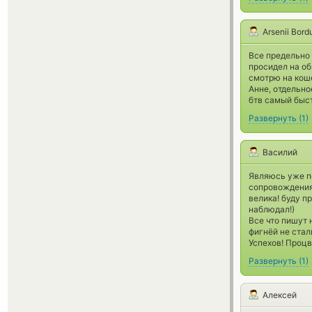
Arsenii Bor
Все предельно 
просидел на об
смотрю на коше
Анне, отдельное
бтв самый быс
Развернуть
(
1
)
Василий
Являюсь уже п
сопровождения
велика! буду п
наблюдал!)
Все что пишут
фигнёй не стал
Успехов! Процв
Развернуть
(
1
)
Алексей