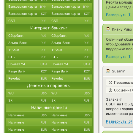
Ребята молодц
Банковская карта
Банковская карта
BYN
BYN
Деньги всегда 
Банковская карта
Банковская карта
KZT
KZT
Развернуть
(
1
)
СБП
СБП
RUB
RUB
Интернет-банкинг
Киану Ривз
Сбербанк
Сбербанк
RUB
RUB
Отличный обмен
Альфа-Банк
Альфа-Банк
RUB
RUB
чтоб добавили 
поддержка все
Т-Банк
Т-Банк
RUB
RUB
Развернуть
(
1
)
ВТБ
ВТБ
RUB
RUB
Приват 24
Приват 24
UAH
UAH
Susanin
Kaspi Bank
Kaspi Bank
KZT
KZT
Revolut
Revolut
EUR
EUR
Персональ
Денежные переводы
Обсценная
WU
WU
USD
USD
Заявка #
ЗК
ЗК
RUB
RUB
USDT на ПСБ де
Наличные деньги
вопросы задава
имеет право р
Наличные
Наличные
USD
USD
Развернуть
(
5
)
Наличные
Наличные
RUB
RUB
Наличные
Наличные
EUR
EUR