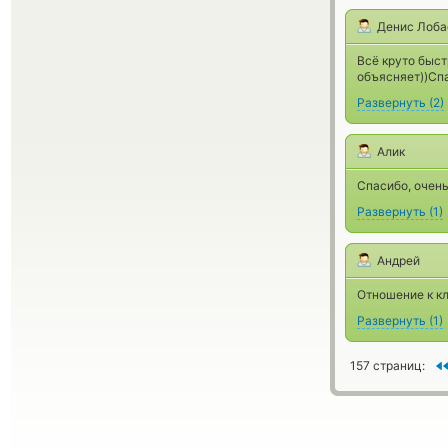
Денис Лоба
Всё круто быст
объясняет))Спа
Развернуть
(
2
)
Алик
Спасибо, очень
Развернуть
(
1
)
Андрей
Отношение к к
Развернуть
(
1
)
157 страниц: