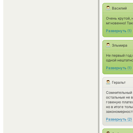
Василий
Очень крутой, 
мгновенно! Так
Развернуть
(
1
)
Эльмира
Не первый год 
одной нештатн
Развернуть
(
1
)
Геральт
Сомнительный о
остальные не в
говеную платеж
но в итоге тол
закономерность
Развернуть
(
2
)