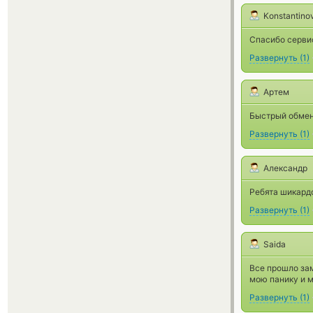
Konstantino
Спасибо сервис
Развернуть
(
1
)
Артем
Быстрый обмен
Развернуть
(
1
)
Александр
Ребята шикард
Развернуть
(
1
)
Saida
Все прошло зам
мою панику и м
Развернуть
(
1
)