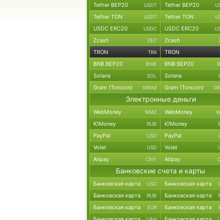
Tether BEP20
Tether BEP20
USDT
U
Tether TON
Tether TON
USDT
U
USDC ERC20
USDC ERC20
USDC
U
Zcash
Zcash
ZEC
TRON
TRON
TRX
BNB BEP20
BNB BEP20
BNB
Solana
Solana
SOL
Gram (Toncoin)
Gram (Toncoin)
GRAM
G
Электронные деньги
WebMoney
WebMoney
WMZ
W
ЮMoney
ЮMoney
RUB
PayPal
PayPal
USD
Volet
Volet
USD
Alipay
Alipay
CNY
Банковские счета и карты
Банковская карта
Банковская карта
USD
Банковская карта
Банковская карта
RUB
Банковская карта
Банковская карта
EUR
Банковская карта
Банковская карта
UAH