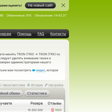
На новый сайт
шаем оценить!
66
Обменников:
616
Обновление:
14:42:37
тнерам
Помощь
FAQ
Контакты
→
жете менять TRON (TRX)
TRON (TRX) по
следует уделять внимание также и
роверен администраторами нашего
етуем вам посмотреть
видео
, которое
Несоответствие
История
Настройка
йной обмен
Статистика
учаете
Резерв
Отзывы
15 202 020
1
1003
X