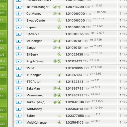
BitcoinObmennik
1.00700000
1
TRX
TR
от 11.07
BYN
YellowChanger
1.00716204
1
TRX
TR
от 10 000
KZT
GetMoney
1.01000000
1
TRX
TR
от 6 107
RUB
SwapsCenter
1.01000000
1
TRX
TR
от 4 590
Expeer
1.01000000
1
TRX
TR
от 12 677
Bitok777
1.01010065
1
RUB
TRX
TR
от 3 726
MChanger
1.01010101
1
RUB
TRX
TR
от 7 463
4ange
1.01010101
1
RUB
TRX
TR
от 61.06
BitBerry
1.01021439
1
RUB
TRX
TR
от 306
KryptoSwap
1.01113472
1
UAH
TRX
TR
от 1 100
1Mile
1.01128095
1
KZT
TRX
TR
от 42.93
YChanger
1.01317123
1
EUR
TRX
TR
от 121
BTCRotor
1.01522843
1
TRX
TR
от 559
BaksMan
1.01936799
1
TRX
TR
USD
от 373
Монеткинс
1.01936799
1
TRX
TR
RUB
от 5 000
ТокенТрейд
1.02040816
1
TRX
TR
от 10 544
WmMoney
1.02354119
1
TRX
TR
USD
от 916
Baltex
1.02377658
1
TRX
TR
RUB
от 378
MultiXchange
1.02564103
1
TRX
TR
EUR