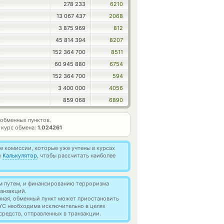
278 233
6210
X
13 067 437
2068
X
3 875 969
812
X
45 814 394
8207
X
152 364 700
8511
X
60 945 880
6754
X
152 364 700
594
X
3 400 000
4056
X
859 068
6890
X
обменных пунктов.
 курс обмена:
1.024261
 комиссии, которые уже учтены в курсах
й
Калькулятор
, чтобы рассчитать наиболее
м путем, и финансированию терроризма
анзакций.
нная, обменный пункт может приостановить
YC необходима исключительно в целях
редств, отправленных в транзакции.