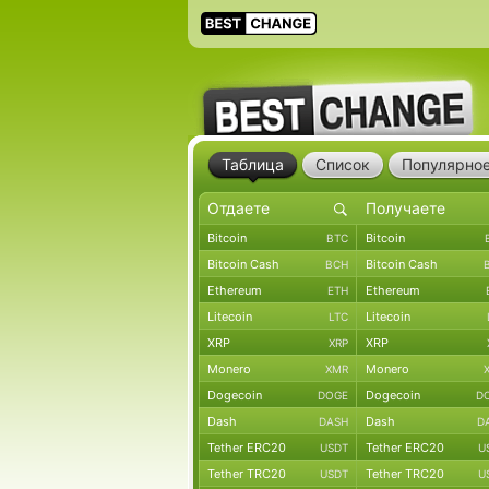
Таблица
Список
Популярно
Bitcoin
Bitcoin
BTC
Bitcoin Cash
Bitcoin Cash
BCH
Ethereum
Ethereum
ETH
Litecoin
Litecoin
LTC
XRP
XRP
XRP
Monero
Monero
XMR
Dogecoin
Dogecoin
DOGE
D
Dash
Dash
DASH
D
Tether ERC20
Tether ERC20
USDT
U
Tether TRC20
Tether TRC20
USDT
U