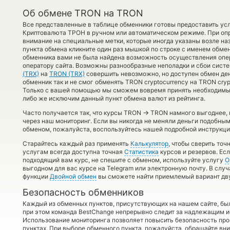
Об обмене TRON на TRON
Все представленные в таблице обменники готовы предоставить у
Криптовалюта ТРОН в ручном или автоматическом режиме. При оп
внимание на специальные метки, которые иногда указаны возле на
пункта обмена кликните один раз мышкой по строке с именем обмен
обменника вами не была найдена возможность осуществления опер
оператору сайта. Возможны разнообразные неполадки и сбои сист
(TRX)
на
TRON (TRX)
совершить невозможно, но доступен обмен де
обменник так и не смог обменять TRON cryptocurrency на TRON cryp
Только с вашей помощью мы сможем вовремя принять необходимы
либо же исключим данный пункт обмена валют из рейтинга.
→
Часто получается так, что курсы TRON
TRON намного выгоднее, к
через наш мониторинг. Если вы никогда не меняли деньги подобным
обменом, пожалуйста, воспользуйтесь нашей подробной инструкцие
Старайтесь каждый раз применять
Калькулятор
, чтобы сверить то
услугам всегда доступна точная
Статистика
курсов и резервов. Ес
подходящий вам курс, не спешите с обменом, используйте услугу
О
выгодном для вас курсе на Telegram или электронную почту. В слу
функции
Двойной обмен
вы сможете найти приемлемый вариант дву
Безопасность обменников
Каждый из обменных пунктов, присутствующих на нашем сайте, бы
при этом команда BestChange непрерывно следит за надлежащим и
Использование мониторинга позволяет повысить безопасность пр
пунктах. При выборе обменного пункта, пожалуйста, обращайте вн