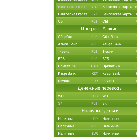
Банковская карта
Банковская карта
BYN
Банковская карта
Банковская карта
KZT
СБП
СБП
RUB
Интернет-банкинг
Сбербанк
Сбербанк
RUB
Альфа-Банк
Альфа-Банк
RUB
Т-Банк
Т-Банк
RUB
ВТБ
ВТБ
RUB
Приват 24
Приват 24
UAH
Kaspi Bank
Kaspi Bank
KZT
Revolut
Revolut
EUR
Денежные переводы
WU
WU
USD
ЗК
ЗК
RUB
Наличные деньги
Наличные
Наличные
USD
Наличные
Наличные
RUB
Наличные
Наличные
EUR