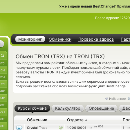
Уже видели новый BestChange? Пригла
Всего курсов:
12529
Мониторинг
Обменники
Проверка адреса
Пар
е
Обмен TRON (TRX) на TRON (TRX)
Мы предлагаем вам рейтинг обменных пунктов, в которых вы мо
BTC
наилучшим курсам в сети. Подбирая подходящий обменный сайт, 
BCH
резерву валюты TRON. Каждый пункт обмена был досконально п
сервиса.
ETH
Если вы решили воспользоваться нашим сервисом впервые, сов
LTC
подробно расскажет обо всех возможных функциях BestChange.
XRP
XMR
Избранное
OGE
Курсы обмена
Калькулятор
Оповещение
Дво
ASH
SDT
Обменник
Отдаете
Пол
▲
SDT
от 608
Crystal-Trade
1.00010001
1
TRX
TR