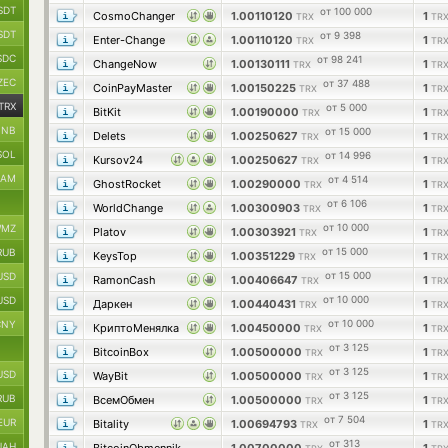
SDT
от 100 000
CosmoChanger
1.00110120
1
TRX
TR
SDT
от 9 398
Enter-Change
1.00110120
1
TRX
TR
SDC
от 98 241
ChangeNow
1.00130111
1
TRX
TR
ZEC
от 37 488
CoinPayMaster
1.00150225
1
TRX
TR
TRX
от 5 000
BitKit
1.00190000
1
TRX
TR
BNB
от 15 000
Delets
1.00250627
1
TRX
TR
SOL
от 14 996
Kursov24
1.00250627
1
TRX
TR
RAM
от 4 514
GhostRocket
1.00290000
1
TRX
TR
от 6 106
WorldChange
1.00300903
1
TRX
TR
от 10 000
MZ
Platov
1.00303921
1
TRX
TR
от 15 000
RUB
KeysTop
1.00351229
1
TRX
TR
от 15 000
USD
RamonCash
1.00406647
1
TRX
TR
от 10 000
USD
Даркен
1.00440431
1
TRX
TR
от 10 000
CNY
КриптоМенялка
1.00450000
1
TRX
TR
от 3 125
BitcoinBox
1.00500000
1
TRX
TR
от 3 125
USD
WayBit
1.00500000
1
TRX
TR
от 3 125
RUB
ВсемОбмен
1.00500000
1
TRX
TR
от 7 504
EUR
Bitality
1.00694793
1
TRX
TR
от 313
UAH