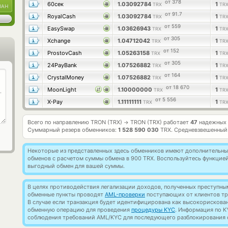
от 378
60сек
1.03092784
1
TRX
TR
UAH
от 91.7
RoyalCash
1.03092784
1
TRX
TR
от 559
EasySwap
1.03626943
1
TRX
TR
от 305
Xchange
1.04712042
1
TRX
TR
от 152
ProstovCash
1.05263158
1
TRX
TR
от 305
24PayBank
1.07526882
1
TRX
TR
от 164
CrystalMoney
1.07526882
1
TRX
TR
от 18 670
MoonLight
1.10000000
1
TRX
TR
от 5 556
X-Pay
1.11111111
1
TRX
TR
Всего по направлению TRON (TRX)
TRON (TRX) работает
47
надежных 
→
Суммарный резерв обменников:
1 528 590 030
TRX.
Средневзвешенный
Некоторые из представленных здесь обменников имеют дополнительные
обменов с расчетом суммы обмена в 900 TRX. Воспользуйтесь функцие
выгодный обмен для вашей суммы.
В целях противодействия легализации доходов, полученных преступны
обменные пункты проводят
AML-проверки
поступающих от клиентов тр
В случае если транзакция будет идентифицирована как высокорискова
обменную операцию для проведения
процедуры KYC
. Информация по K
соблюдения требований AML/KYC для последующего разблокирования с