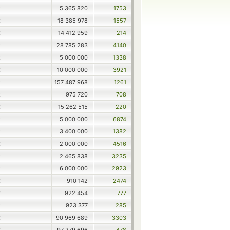
5 365 820
1753
X
18 385 978
1557
X
14 412 959
214
X
28 785 283
4140
X
5 000 000
1338
X
10 000 000
3921
X
157 487 968
1261
X
975 720
708
X
15 262 515
220
X
5 000 000
6874
X
3 400 000
1382
X
2 000 000
4516
X
2 465 838
3235
X
6 000 000
2923
X
910 142
2474
X
922 454
777
X
923 377
285
X
90 969 689
3303
X