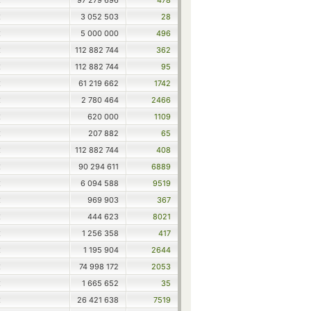
97 279 696
478
X
3 052 503
28
X
5 000 000
496
X
112 882 744
362
X
112 882 744
95
X
61 219 662
1742
X
2 780 464
2466
X
620 000
1109
X
207 882
65
X
112 882 744
408
X
90 294 611
6889
X
6 094 588
9519
X
969 903
367
X
444 623
8021
X
1 256 358
417
X
1 195 904
2644
X
74 998 172
2053
X
1 665 652
35
X
26 421 638
7519
X