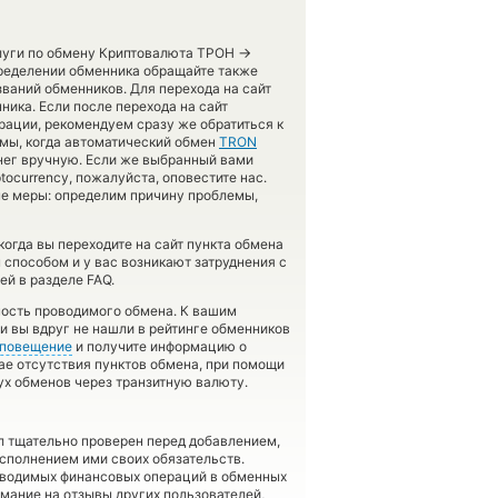
→
слуги по обмену Криптовалюта ТРОН
ределении обменника обращайте также
званий обменников. Для перехода на сайт
ника. Если после перехода на сайт
ации, рекомендуем сразу же обратиться к
емы, когда автоматический обмен
TRON
нег вручную. Если же выбранный вами
tocurrency, пожалуйста, оповестите нас.
е меры: определим причину проблемы,
огда вы переходите на сайт пункта обмена
 способом и у вас возникают затруднения с
й в разделе FAQ.
чность проводимого обмена. К вашим
ли вы вдруг не нашли в рейтинге обменников
повещение
и получите информацию о
чае отсутствия пунктов обмена, при помощи
х обменов через транзитную валюту.
л тщательно проверен перед добавлением,
сполнением ими своих обязательств.
оводимых финансовых операций в обменных
имание на отзывы других пользователей,