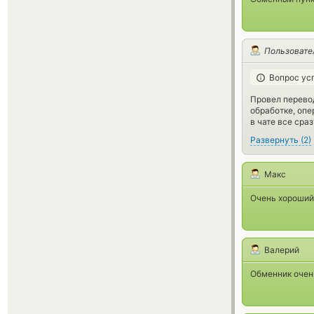
Пользовате
Вопрос ус
Провел перевод
обработке, опе
в чате все сра
Развернуть
(
2
)
Макс
Очень хороший 
Валерий
Обменник очень