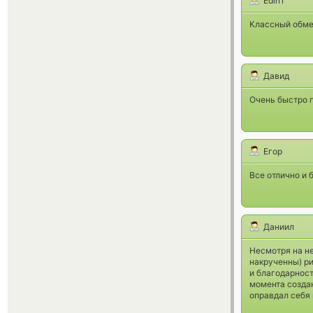
Edin1
Классный обмен
Давид
Очень быстро п
Егор
Все отлично и 
Даниил
Несмотря на н
накрученны) ри
и благодарност
момента созда
оправдал себя 