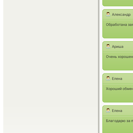
Александр
Обработана зая
Ариша
Очень хорошень
Елена
Хороший обменн
Елена
Благодарю за 