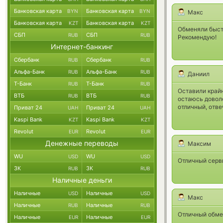
Банковская карта
Банковская карта
BYN
BYN
Макс
Банковская карта
Банковская карта
KZT
KZT
Обменяли быстр
СБП
СБП
RUB
RUB
Рекомендую!
Интернет-банкинг
Сбербанк
Сбербанк
RUB
RUB
Альфа-Банк
Альфа-Банк
RUB
RUB
Даниил
Т-Банк
Т-Банк
RUB
RUB
Оставили край
ВТБ
ВТБ
RUB
RUB
остаюсь доволе
отличный, отве
Приват 24
Приват 24
UAH
UAH
Kaspi Bank
Kaspi Bank
KZT
KZT
Revolut
Revolut
EUR
EUR
Денежные переводы
Максим
WU
WU
USD
USD
Отличный серви
ЗК
ЗК
RUB
RUB
Наличные деньги
Наличные
Наличные
USD
USD
Макс
Наличные
Наличные
RUB
RUB
Отличный обмен
Наличные
Наличные
EUR
EUR