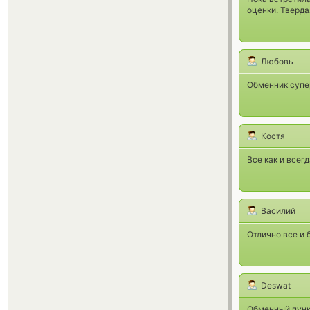
оценки. Тверда
Любовь
Обменник супер
Костя
Все как и всег
Василий
Отлично все и 
Deswat
Обменный пункт