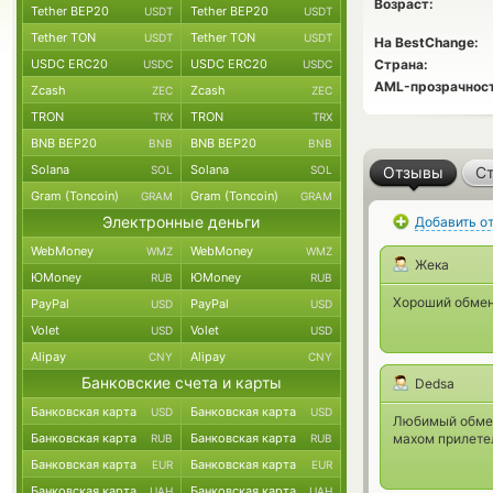
Возраст:
Tether BEP20
Tether BEP20
USDT
USDT
Tether TON
Tether TON
USDT
USDT
На BestChange:
USDC ERC20
USDC ERC20
Страна:
USDC
USDC
AML-прозрачност
Zcash
Zcash
ZEC
ZEC
TRON
TRON
TRX
TRX
BNB BEP20
BNB BEP20
BNB
BNB
Solana
Solana
SOL
SOL
Отзывы
Ст
Gram (Toncoin)
Gram (Toncoin)
GRAM
GRAM
Электронные деньги
Добавить о
WebMoney
WebMoney
WMZ
WMZ
Жека
ЮMoney
ЮMoney
RUB
RUB
Хороший обмен
PayPal
PayPal
USD
USD
Volet
Volet
USD
USD
Alipay
Alipay
CNY
CNY
Банковские счета и карты
Dedsa
Банковская карта
Банковская карта
USD
USD
Любимый обменн
Банковская карта
Банковская карта
махом прилете
RUB
RUB
Банковская карта
Банковская карта
EUR
EUR
Банковская карта
Банковская карта
UAH
UAH