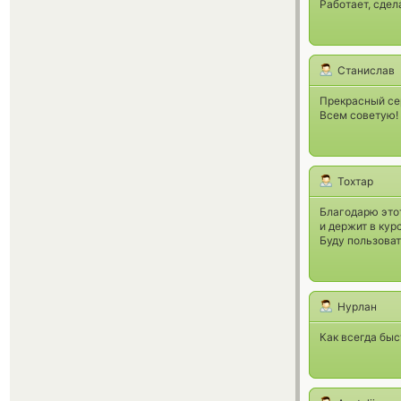
Работает, сдел
Станислав
Прекрасный сер
Всем советую!
Тохтар
Благодарю этот
и держит в кур
Буду пользоват
Нурлан
Как всегда быс