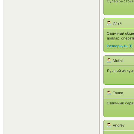
Супер быстрый 
Илья
Отличный обмен
доллар. операт
Развернуть
(
1
)
Motivi
Лучший из лучш
Толик
Отличный серви
Andrey