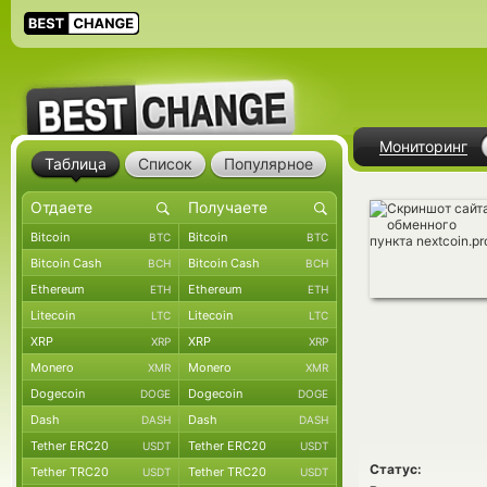
Мониторинг
Таблица
Список
Популярное
Bitcoin
Bitcoin
BTC
BTC
Bitcoin Cash
Bitcoin Cash
BCH
BCH
Ethereum
Ethereum
ETH
ETH
Litecoin
Litecoin
LTC
LTC
XRP
XRP
XRP
XRP
Monero
Monero
XMR
XMR
Dogecoin
Dogecoin
DOGE
DOGE
Dash
Dash
DASH
DASH
Tether ERC20
Tether ERC20
USDT
USDT
Статус:
Tether TRC20
Tether TRC20
USDT
USDT