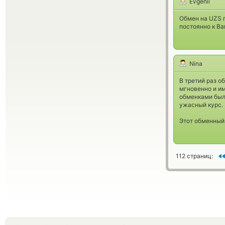
Evgenii
Обмен на UZS п
постоянно к Ва
Nina
В третий раз о
мгновенно и им
обменками были
ужасный курс.
Этот обменный
112 страниц: