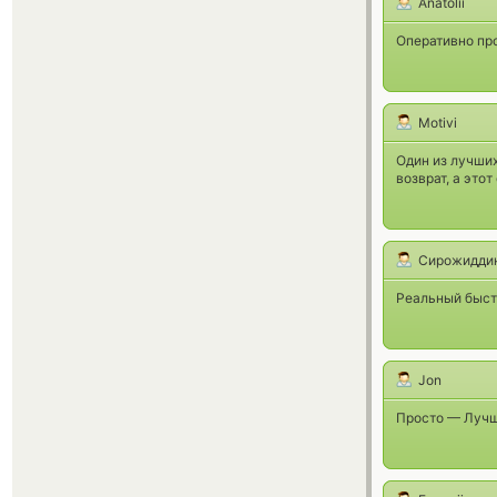
Anatolii
Оперативно про
Motivi
Один из лучших
возврат, а это
Сирожидди
Реальный быст
Jon
Просто — Лучши