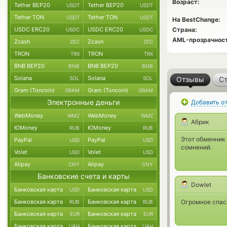
Возраст:
Tether BEP20
Tether BEP20
USDT
USDT
Tether TON
Tether TON
USDT
USDT
На BestChange:
USDC ERC20
USDC ERC20
Страна:
USDC
USDC
AML-прозрачност
Zcash
Zcash
ZEC
ZEC
TRON
TRON
TRX
TRX
BNB BEP20
BNB BEP20
BNB
BNB
Solana
Solana
SOL
SOL
Отзывы
Ст
Gram (Toncoin)
Gram (Toncoin)
GRAM
GRAM
Электронные деньги
Добавить о
WebMoney
WebMoney
WMZ
WMZ
Абрик
ЮMoney
ЮMoney
RUB
RUB
Этот обменник
PayPal
PayPal
USD
USD
сомнений.
Volet
Volet
USD
USD
Alipay
Alipay
CNY
CNY
Банковские счета и карты
Dowlet
Банковская карта
Банковская карта
USD
USD
Банковская карта
Банковская карта
Огромное спаси
RUB
RUB
Банковская карта
Банковская карта
EUR
EUR
Банковская карта
Банковская карта
UAH
UAH