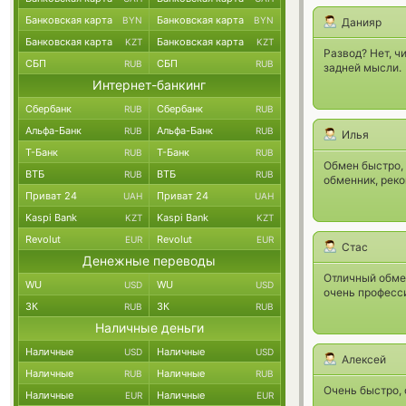
Банковская карта
Банковская карта
BYN
BYN
Данияр
Банковская карта
Банковская карта
KZT
KZT
Развод? Нет, ч
СБП
СБП
RUB
RUB
задней мысли.
Интернет-банкинг
Сбербанк
Сбербанк
RUB
RUB
Альфа-Банк
Альфа-Банк
RUB
RUB
Илья
Т-Банк
Т-Банк
RUB
RUB
Обмен быстро,
ВТБ
ВТБ
RUB
RUB
обменник, рек
Приват 24
Приват 24
UAH
UAH
Kaspi Bank
Kaspi Bank
KZT
KZT
Revolut
Revolut
EUR
EUR
Стас
Денежные переводы
Отличный обмен
WU
WU
USD
USD
очень професси
ЗК
ЗК
RUB
RUB
Наличные деньги
Наличные
Наличные
USD
USD
Алексей
Наличные
Наличные
RUB
RUB
Очень быстро, 
Наличные
Наличные
EUR
EUR