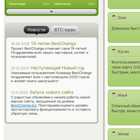
Наличные
Наличные
UAH
UAH
Олег
Довольно быст
Новости
BTC-кран
19-летие BestChange
19.06.2026
Проект BestChange отмечает свое 19-летие!
Хусан
Поздравляем всех наших партнеров, коллег и
пользователей.
Воспользовался
свою карту (US
Наступающий Новый год
25.12.2025
быстрым, макс
Уважаемые пользователи! Команда BestChange
поздравляет всех с наступающим 2026 годом
и желает всего наилучшего!
Запуск нового сайта
12.11.2025
Илья
С радостью объявляем о начале работы новой
версии сайта, запущенной на домене
BestChange.biz
. Приглашаем оценить дизайн,
Отличный обмен
протестировать функциональность и оставить
быстро, качест
обратную связь.
Akmal