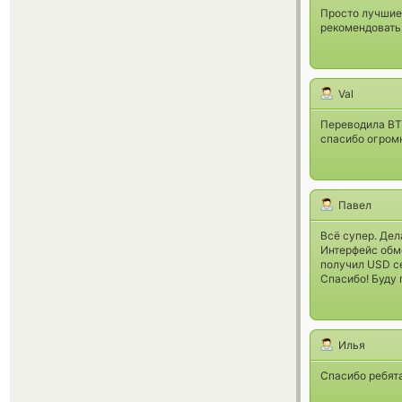
Просто лучшие.
рекомендовать
Val
Переводила BT
спасибо огром
Павел
Всё супер. Дел
Интерфейс обм
получил USD се
Спасибо! Буду 
Илья
Спасибо ребят