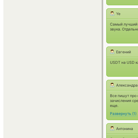
Ye
Самый лучший о
звука. Отдельн
Евгений
USDT на USD ка
Александра
Все пишут про 
зачисления сре
еще.
Развернуть
(
1
)
Антонина