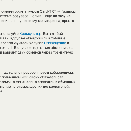
→
его мониторинга, курсы Card-TRY
Газпром
строке браузера. Если вы еще ни разу не
изит в нашу систему мониторинга, просто
используйте
Калькулятор
. Вы в любой
сли вы вдруг не обнаружили в таблице
, воспользуйтесь услугой
Оповещение
и
 e-mail. В случае отсутствия обменников,
 вариант двух обменов через транзитную
л тщательно проверен перед добавлением,
сполнением ими своих обязательств.
оводимых финансовых операций в обменных
имание на отзывы других пользователей,
е.