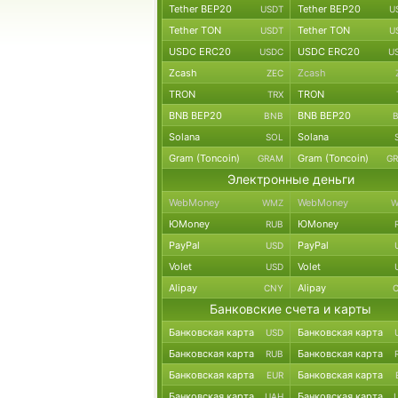
Tether BEP20
Tether BEP20
USDT
U
Tether TON
Tether TON
USDT
U
USDC ERC20
USDC ERC20
USDC
U
Zcash
Zcash
ZEC
TRON
TRON
TRX
BNB BEP20
BNB BEP20
BNB
Solana
Solana
SOL
Gram (Toncoin)
Gram (Toncoin)
GRAM
G
Электронные деньги
WebMoney
WebMoney
WMZ
W
ЮMoney
ЮMoney
RUB
PayPal
PayPal
USD
Volet
Volet
USD
Alipay
Alipay
CNY
Банковские счета и карты
Банковская карта
Банковская карта
USD
Банковская карта
Банковская карта
RUB
Банковская карта
Банковская карта
EUR
Банковская карта
Банковская карта
UAH