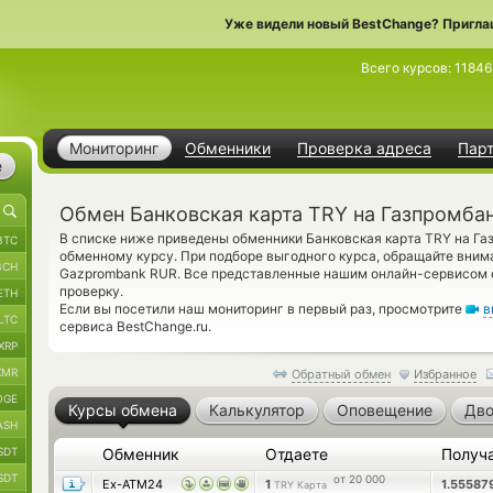
Уже видели новый BestChange? Пригла
Всего курсов:
11846
Мониторинг
Обменники
Проверка адреса
Пар
е
Обмен Банковская карта TRY на Газпромба
В списке ниже приведены обменники Банковская карта TRY на Га
BTC
обменному курсу. При подборе выгодного курса, обращайте вним
BCH
Gazprombank RUR. Все представленные нашим онлайн-сервисом 
проверку.
ETH
Если вы посетили наш мониторинг в первый раз, просмотрите
в
LTC
сервиса BestChange.ru.
XRP
XMR
Обратный обмен
Избранное
OGE
Курсы обмена
Калькулятор
Оповещение
Дво
ASH
SDT
Обменник
Отдаете
Получ
SDT
от 20 000
Ex-ATM24
1
1.55587
TRY Карта