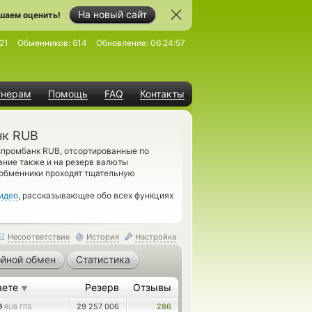
На новый сайт
шаем оценить!
21
Обменников:
614
Обновление:
06:24:57
тнерам
Помощь
FAQ
Контакты
нк RUB
зпромбанк RUB, отсортированные по
ание также и на резерв валюты
обменники проходят тщательную
идео
, рассказывающее обо всех функциях
Несоответствие
История
Настройка
йной обмен
Статистика
аете
Резерв
Отзывы
▼
9
29 257 006
286
RUB ГПБ