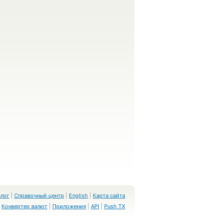
Блог
|
Справочный центр
|
English
|
Карта сайта
Конвертер валют
|
Приложения
|
API
|
Push TX