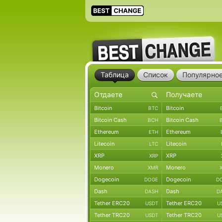
Таблица
Список
Популярно
Bitcoin
Bitcoin
BTC
Bitcoin Cash
Bitcoin Cash
BCH
Ethereum
Ethereum
ETH
Litecoin
Litecoin
LTC
XRP
XRP
XRP
Monero
Monero
XMR
Dogecoin
Dogecoin
DOGE
D
Dash
Dash
DASH
D
Tether ERC20
Tether ERC20
USDT
U
Tether TRC20
Tether TRC20
USDT
U