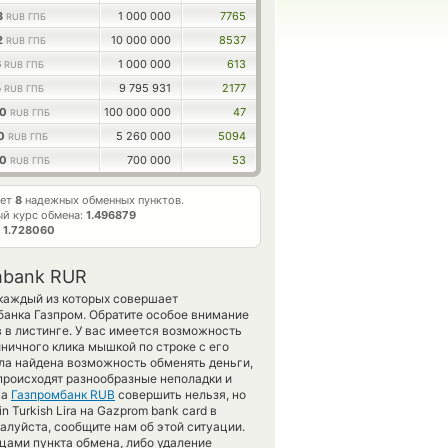
3
1 000 000
7765
RUB ГПБ
2
10 000 000
8537
RUB ГПБ
6
1 000 000
613
RUB ГПБ
5
9 795 931
2177
RUB ГПБ
00
100 000 000
47
RUB ГПБ
00
5 260 000
5094
RUB ГПБ
00
700 000
53
RUB ГПБ
ает
8
надежных обменных пунктов.
й курс обмена:
1.496879
т
1.728060
mbank RUR
 каждый из которых совершает
банка Газпром. Обратите особое внимание
 в листинге. У вас имеется возможность
ничного клика мышкой по строке с его
ыла найдена возможность обменять деньги,
происходят разнообразные неполадки и
на
Газпромбанк RUB
совершить нельзя, но
 Turkish Lira на Gazprom bank card в
алуйста, сообщите нам об этой ситуации.
ами пункта обмена, либо удаление