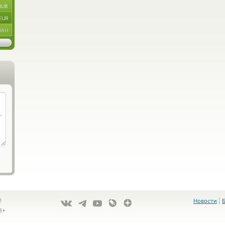
RUB
EUR
UAH
!
Новости
|
8+