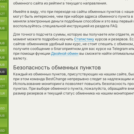
обменного сайта из рейтинга текущего направления.
BYN
Имейте в виду, что при переходе на сайты обменных пунктов с наш
KZT
могут быть интереснее, чем при наборе адреса обменного пункта в 
меняли электронные деньги подобным способом и это ваш первый в
TRY
воспользуйтесь специальной инструкцией из раздела FAQ.
RUB
Для точного подсчета суммы, которую вы получаете или отдаете, 
момент можете подробно изучить
Статистику
курсов и резервов. Е
RUB
сайтов-обменников удобный вам курс, не стоит спешить с обменом
получите сообщение о благоприятном для вас курсе на Telegram или
RUB
при помощи функции
Двойной обмен
вы сможете найти оптимальный
RUB
валюту.
RUB
Безопасность обменных пунктов
RUB
Каждый из обменных пунктов, присутствующих на нашем сайте, бы
при этом команда BestChange непрерывно следит за надлежащим и
UAH
Использование мониторинга позволяет повысить безопасность пр
KZT
пунктах. При выборе обменного пункта, пожалуйста, обращайте вн
размер резервов и текущий статус обменника на нашем мониторинг
EUR
USD
RUB
USD