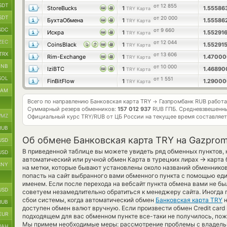
SDT
от 12 855
StoreBucks
1
1.55586
TRY Карта
SDT
от 20 000
БухтаОбмена
1
1.55586
TRY Карта
SDC
от 9 660
Искра
1
1.55291
TRY Карта
ZEC
от 12 044
CoinsBlack
1
1.55291
TRY Карта
TRX
от 13 606
Rim-Exchange
1
1.4700
TRY Карта
BNB
от 10 000
IziBTC
1
1.4689
TRY Карта
SOL
от 1 551
FinBitFlow
1
1.2900
TRY Карта
RAM
Всего по направлению Банковская карта TRY
Газпромбанк RUB работ
→
Суммарный резерв обменников:
157 012 937
RUB ГПБ.
Средневзвешенны
MZ
Официальный курс
TRY/RUB
от ЦБ России на текущее время составляе
RUB
Об обмене Банковская карта TRY на Gazpro
USD
В приведенной таблице вы можете увидеть ряд обменных пунктов,
USD
→
автоматический или ручной обмен Карта в турецких лирах
карта 
CNY
на метки, которые бывают установлены около названий обменников
попасть на сайт выбранного вами обменного пункта с помощью еди
именем. Если после перехода на вебсайт пункта обмена вами не б
USD
советуем незамедлительно обратиться к менеджеру сайта. Иногда 
сбои системы, когда автоматический обмен
Банковская карта TRY
RUB
доступен обмен валют вручную. Если произвести обмен Credit card in
EUR
подходящем для вас обменном пункте все-таки не получилось, пож
Мы примем необходимые меры: рассмотрение проблемы с владельц
UAH