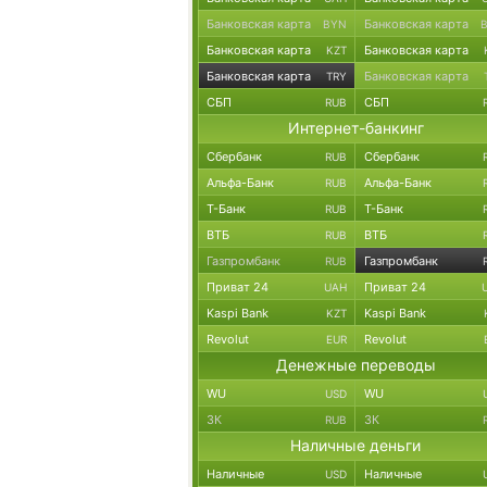
Банковская карта
Банковская карта
BYN
Банковская карта
Банковская карта
KZT
Банковская карта
Банковская карта
TRY
СБП
СБП
RUB
Интернет-банкинг
Сбербанк
Сбербанк
RUB
Альфа-Банк
Альфа-Банк
RUB
Т-Банк
Т-Банк
RUB
ВТБ
ВТБ
RUB
Газпромбанк
Газпромбанк
RUB
Приват 24
Приват 24
UAH
Kaspi Bank
Kaspi Bank
KZT
Revolut
Revolut
EUR
Денежные переводы
WU
WU
USD
ЗК
ЗК
RUB
Наличные деньги
Наличные
Наличные
USD