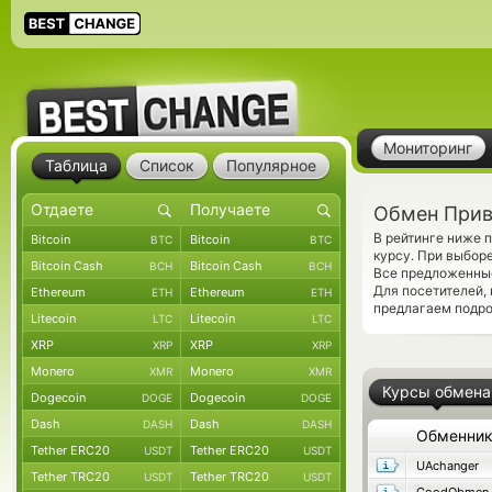
Мониторинг
Таблица
Список
Популярное
Обмен Прив
В рейтинге ниже 
Bitcoin
Bitcoin
BTC
BTC
курсу. При выбор
Bitcoin Cash
Bitcoin Cash
BCH
BCH
Все предложенны
Для посетителей,
Ethereum
Ethereum
ETH
ETH
предлагаем подр
Litecoin
Litecoin
LTC
LTC
XRP
XRP
XRP
XRP
Monero
Monero
XMR
XMR
Курсы обмена
Dogecoin
Dogecoin
DOGE
DOGE
Dash
Dash
DASH
DASH
Обменни
Tether ERC20
Tether ERC20
USDT
USDT
UAchanger
Tether TRC20
Tether TRC20
USDT
USDT