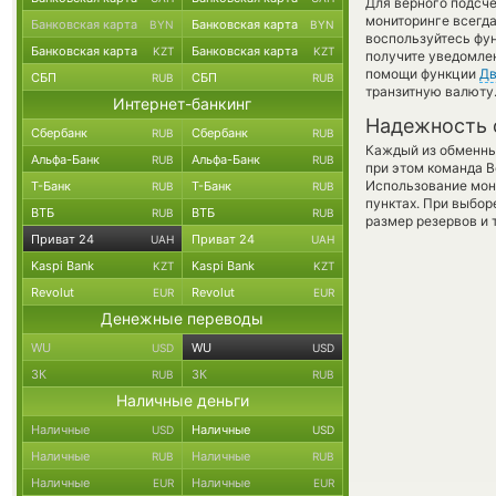
Для верного подсче
мониторинге всегд
Банковская карта
Банковская карта
BYN
BYN
воспользуйтесь фу
Банковская карта
Банковская карта
KZT
KZT
получите уведомлен
помощи функции
Дв
СБП
СБП
RUB
RUB
транзитную валюту
Интернет-банкинг
Надежность 
Сбербанк
Сбербанк
RUB
RUB
Каждый из обменны
Альфа-Банк
Альфа-Банк
RUB
RUB
при этом команда 
Использование мон
Т-Банк
Т-Банк
RUB
RUB
пунктах. При выбор
ВТБ
ВТБ
RUB
RUB
размер резервов и 
Приват 24
Приват 24
UAH
UAH
Kaspi Bank
Kaspi Bank
KZT
KZT
Revolut
Revolut
EUR
EUR
Денежные переводы
WU
WU
USD
USD
ЗК
ЗК
RUB
RUB
Наличные деньги
Наличные
Наличные
USD
USD
Наличные
Наличные
RUB
RUB
Наличные
Наличные
EUR
EUR