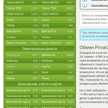
GoodObmen
Tether BEP20
Tether BEP20
USDT
USDT
ObmenMone
Tether TON
Tether TON
USDT
USDT
USDC ERC20
USDC ERC20
USDC
USDC
Всего по направле
Суммарный резерв
Zcash
Zcash
ZEC
ZEC
Официальный курс
TRON
TRON
TRX
TRX
BNB BEP20
BNB BEP20
BNB
BNB
При переводе средс
комиссию в размер
Solana
Solana
SOL
SOL
Gram (Toncoin)
Gram (Toncoin)
GRAM
GRAM
Обмен Priva
Электронные деньги
Каждый из пунктов 
WebMoney
WebMoney
WMZ
WMZ
→
24 гривна
ВЮ в а
свое внимание на м
ЮMoney
ЮMoney
RUB
RUB
обменного пункта н
PayPal
PayPal
USD
USD
обменник вы не наш
возможно, что на 
Volet
Volet
USD
USD
предложен обмен вр
Alipay
Alipay
CNY
CNY
WU, пожалуйста, с
Банковские счета и карты
владельцем обменни
Банковская карта
Банковская карта
Не стоит забывать,
USD
USD
→
WU могут быть вы
Банковская карта
Банковская карта
RUB
RUB
деньги данным спос
Банковская карта
Банковская карта
расположенной в ра
EUR
EUR
Банковская карта
Банковская карта
UAH
UAH