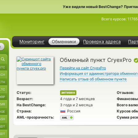
Уже видели новый BestChange? Пригла
Всего курсов:
11765
Мониторинг
Обменники
Проверка адреса
Пар
е
Обменный пункт CryexPro
BTC
Перейти на сайт CryexPro
Информация от администратора обменног
BCH
Написать отзыв об обменном пункте
ETH
LTC
Статус:
Отзывов:
активен
XRP
Возраст:
4 года и 7 месяцев
Финансовы
XMR
На BestChange:
3 года и 2 месяца
Всего валю
Страна:
Россия
Курсов обм
OGE
AML-прозрачность:
Сумма рез
AML
ASH
SDT
SDT