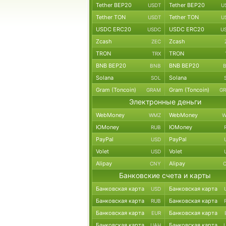
Tether BEP20
Tether BEP20
USDT
U
Tether TON
Tether TON
USDT
U
USDC ERC20
USDC ERC20
USDC
U
Zcash
Zcash
ZEC
TRON
TRON
TRX
BNB BEP20
BNB BEP20
BNB
Solana
Solana
SOL
Gram (Toncoin)
Gram (Toncoin)
GRAM
G
Электронные деньги
WebMoney
WebMoney
WMZ
W
ЮMoney
ЮMoney
RUB
PayPal
PayPal
USD
Volet
Volet
USD
Alipay
Alipay
CNY
Банковские счета и карты
Банковская карта
Банковская карта
USD
Банковская карта
Банковская карта
RUB
Банковская карта
Банковская карта
EUR
Банковская карта
Банковская карта
UAH