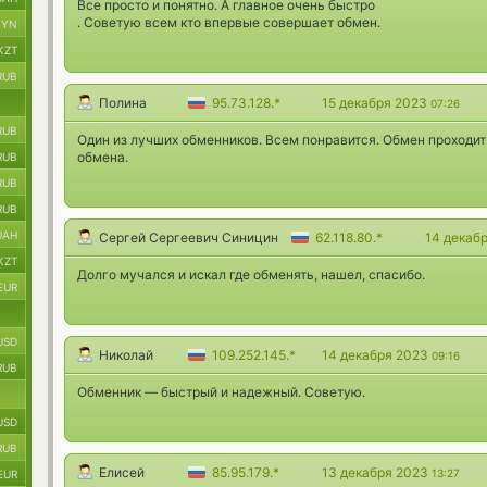
Все просто и понятно. А главное очень быстро
. Советую всем кто впервые совершает обмен.
BYN
KZT
RUB
Полина
95.73.128.*
15 декабря 2023
07:26
RUB
Один из лучших обменников. Всем понравится. Обмен проходит
обмена.
RUB
RUB
RUB
UAH
Сергей Сергеевич Синицин
62.118.80.*
14 декаб
KZT
Долго мучался и искал где обменять, нашел, спасибо.
EUR
USD
Николай
109.252.145.*
14 декабря 2023
09:16
RUB
Обменник — быстрый и надежный. Советую.
USD
RUB
Елисей
85.95.179.*
13 декабря 2023
13:27
EUR