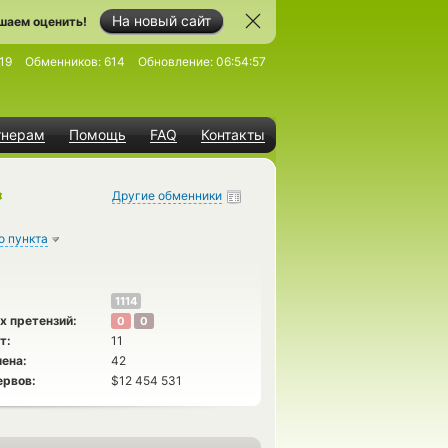
На новый сайт
шаем оценить!
19
Обменников:
614
Обновление:
06:54:57
тнерам
Помощь
FAQ
Контакты
Другие обменники
о пункта
1114
х претензий:
0
0
т:
11
ена:
42
ервов:
$12 454 531