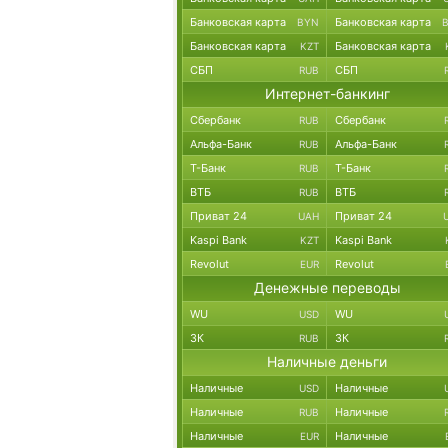
Банковская карта
Банковская карта
BYN
Банковская карта
Банковская карта
KZT
СБП
СБП
RUB
Интернет-банкинг
Сбербанк
Сбербанк
RUB
Альфа-Банк
Альфа-Банк
RUB
Т-Банк
Т-Банк
RUB
ВТБ
ВТБ
RUB
Приват 24
Приват 24
UAH
Kaspi Bank
Kaspi Bank
KZT
Revolut
Revolut
EUR
Денежные переводы
WU
WU
USD
ЗК
ЗК
RUB
Наличные деньги
Наличные
Наличные
USD
Наличные
Наличные
RUB
Наличные
Наличные
EUR