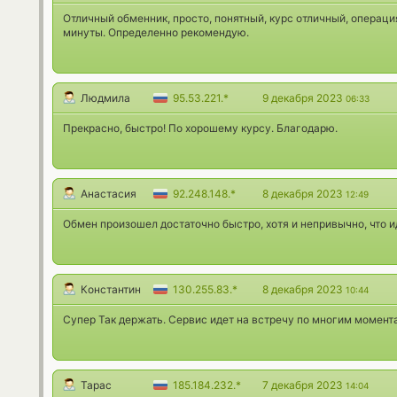
Отличный обменник, просто, понятный, курс отличный, операц
минуты. Определенно рекомендую.
Людмила
95.53.221.*
9 декабря 2023
06:33
Прекрасно, быстро! По хорошему курсу. Благодарю.
Анастасия
92.248.148.*
8 декабря 2023
12:49
Обмен произошел достаточно быстро, хотя и непривычно, что и
Константин
130.255.83.*
8 декабря 2023
10:44
Супер Так держать. Сервис идет на встречу по многим момент
Тарас
185.184.232.*
7 декабря 2023
14:04