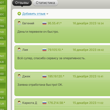
Отзывы
Статистика
SDT
SDT
Добавить отзыв
SDC
ZEC
Евгений
95.55.41.*
16 декабря 2023
18:34
TRX
Деньги перевели оч быстро.
BNB
SOL
RAM
Лия
79.105.10.*
16 декабря 2023
09:42
MZ
Всё супер, спасибо сервису за оперативность.
RUB
USD
USD
Джек
195.19.120.*
15 декабря 2023
15:41
CNY
Заявка отработана быстро! ОК.
USD
RUB
Каркота Д
176.214.58.*
15 декабря 2023
11:02
EUR
UAH