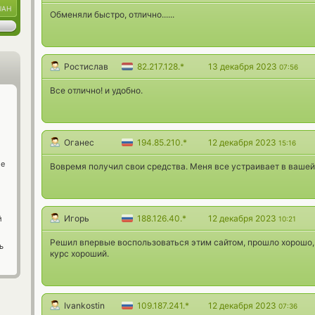
UAH
Обменяли быстро, отлично......
Ростислав
82.217.128.*
13 декабря 2023
07:56
Все отлично! и удобно.
Оганес
194.85.210.*
12 декабря 2023
15:16
ge
Вовремя получил свои средства. Меня все устраивает в вашей
Игорь
188.126.40.*
12 декабря 2023
й
10:21
Решил впервые воспользоваться этим сайтом, прошло хорошо, 
ь
курс хороший.
Ivankostin
109.187.241.*
12 декабря 2023
07:36