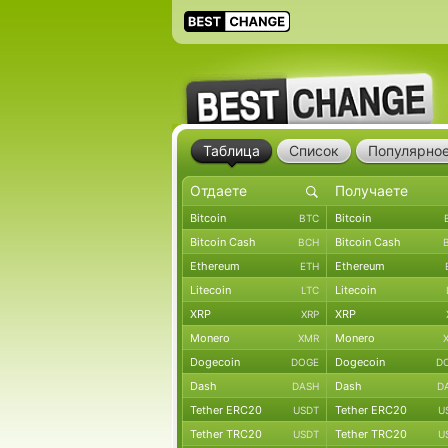
Таблица
Список
Популярно
Bitcoin
Bitcoin
BTC
Bitcoin Cash
Bitcoin Cash
BCH
Ethereum
Ethereum
ETH
Litecoin
Litecoin
LTC
XRP
XRP
XRP
Monero
Monero
XMR
Dogecoin
Dogecoin
DOGE
D
Dash
Dash
DASH
D
Tether ERC20
Tether ERC20
USDT
U
Tether TRC20
Tether TRC20
USDT
U