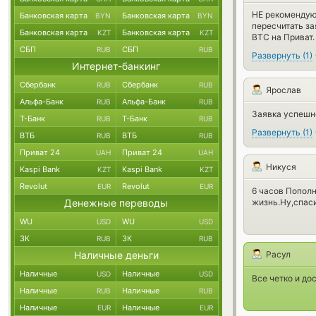
НЕ рекомендую 
Банковская карта
Банковская карта
BYN
BYN
пересчитать за
Банковская карта
Банковская карта
KZT
KZT
BTC на Приват.
СБП
СБП
RUB
RUB
Развернуть
(
1
)
Интернет-банкинг
Сбербанк
Сбербанк
RUB
RUB
Ярослав
Альфа-Банк
Альфа-Банк
RUB
RUB
Заявка успешно
Т-Банк
Т-Банк
RUB
RUB
Развернуть
(
1
)
ВТБ
ВТБ
RUB
RUB
Приват 24
Приват 24
UAH
UAH
Никуся
Kaspi Bank
Kaspi Bank
KZT
KZT
Revolut
Revolut
EUR
EUR
6 часов Пополн
Денежные переводы
жизнь.Ну,спас
WU
WU
USD
USD
ЗК
ЗК
RUB
RUB
Наличные деньги
Расул
Наличные
Наличные
USD
USD
Все четко и до
Наличные
Наличные
RUB
RUB
Наличные
Наличные
EUR
EUR