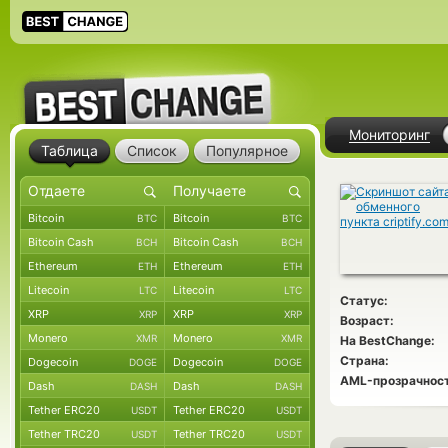
Мониторинг
Таблица
Список
Популярное
Bitcoin
Bitcoin
BTC
BTC
Bitcoin Cash
Bitcoin Cash
BCH
BCH
Ethereum
Ethereum
ETH
ETH
Litecoin
Litecoin
LTC
LTC
Статус:
XRP
XRP
XRP
XRP
Возраст:
Monero
Monero
XMR
XMR
На BestChange:
Страна:
Dogecoin
Dogecoin
DOGE
DOGE
AML-прозрачност
Dash
Dash
DASH
DASH
Tether ERC20
Tether ERC20
USDT
USDT
Tether TRC20
Tether TRC20
USDT
USDT