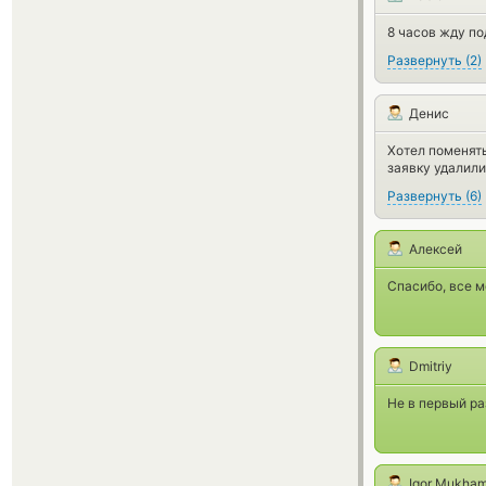
8 часов жду по
Развернуть
(
2
)
Денис
Хотел поменять
заявку удалили
Развернуть
(
6
)
Алексей
Спасибо, все 
Dmitriy
Не в первый ра
Igor Mukham