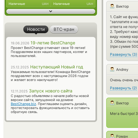
Наличные
Наличные
UAH
UAH
Виктор
1. Сайт не фун
"заплатите и н
ответа не полу
Новости
BTC-кран
2. Требуют как
виду номер кар
3. Обман по по
19-летие BestChange
19.06.2026
(при сумме 500
Проект BestChange отмечает свое 19-летие!
Поздравляем всех наших партнеров, коллег и
Развернуть
(
3
)
пользователей.
Наступающий Новый год
25.12.2025
Andrey
Уважаемые пользователи! Команда BestChange
поздравляет всех с наступающим 2026 годом
и желает всего наилучшего!
Очень очень оч
Развернуть
(
2
)
Запуск нового сайта
12.11.2025
С радостью объявляем о начале работы новой
версии сайта, запущенной на домене
Виктор
BestChange.biz
. Приглашаем оценить дизайн,
протестировать функциональность и оставить
обратную связь.
Мега быстро! 3
Роман