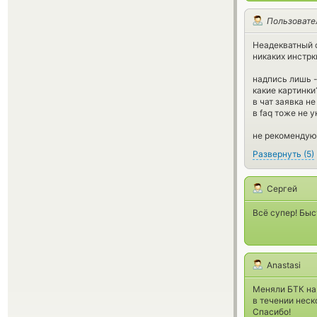
Пользовате
Неадекватный с
никаких инстрк
надпись лишь -
какие картинки
в чат заявка не
в faq тоже не у
не рекомендую,
Развернуть
(
5
)
Сергей
Всё супер! Быс
Anastasi
Меняли БТК на 
в течении неск
Спасибо!