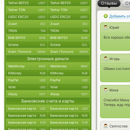
Отзывы
Ст
Tether BEP20
Tether BEP20
USDT
USDT
Tether TON
Tether TON
USDT
USDT
Добавить о
USDC ERC20
USDC ERC20
USDC
USDC
Zcash
Zcash
ZEC
ZEC
Юрий
TRON
TRON
TRX
TRX
Все хорошо об
BNB BEP20
BNB BEP20
BNB
BNB
Solana
Solana
SOL
SOL
Gram (Toncoin)
Gram (Toncoin)
GRAM
GRAM
Электронные деньги
Игорь
WebMoney
WebMoney
WMZ
WMZ
Обмен состоял
ЮMoney
ЮMoney
RUB
RUB
PayPal
PayPal
USD
USD
Volet
Volet
USD
USD
Миха
Alipay
Alipay
CNY
CNY
Спасибо! Мину
Банковские счета и карты
Теперь жду по
Банковская карта
Банковская карта
USD
USD
Банковская карта
Банковская карта
RUB
RUB
Банковская карта
Банковская карта
EUR
EUR
Святослав
Банковская карта
Банковская карта
UAH
UAH