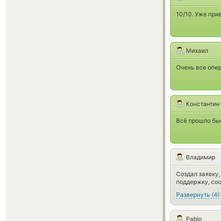
10/10. Уже при
Михаил
Очень все опера
Константин
Всё прошло быс
Владимир
Создал заявку,
поддержку, соо
Развернуть
(
4
)
Pablo