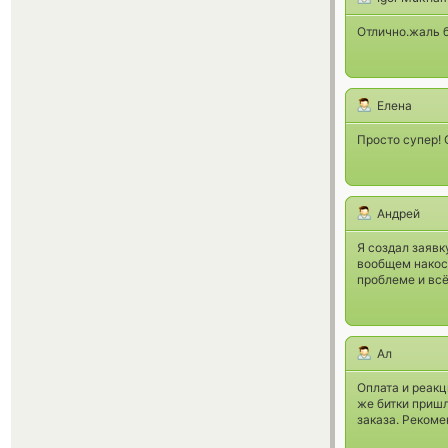
Отлично.жаль 
Елена
Просто супер! 
Андрей
Я создал заявк
вообщем накося
проблеме и вс
Ал
Оплата и реакц
же битки пришл
заказа. Рекоме