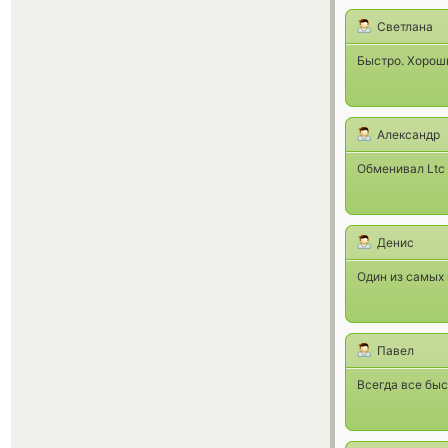
Светлана
Быстро. Хороши
Александр
Обменивал Ltc
Денис
Один из самых
Павел
Всегда все быс