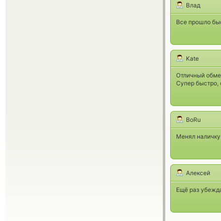
Влад
Все прошло бы
Kate
Отличный обме
Супер быстро, 
BoRu
Менял наличку 
Алексей
Ещё раз убежд