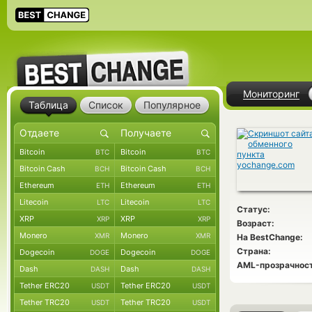
Мониторинг
Таблица
Список
Популярное
Bitcoin
Bitcoin
BTC
BTC
Bitcoin Cash
Bitcoin Cash
BCH
BCH
Ethereum
Ethereum
ETH
ETH
Litecoin
Litecoin
LTC
LTC
Статус:
XRP
XRP
XRP
XRP
Возраст:
Monero
Monero
XMR
XMR
На BestChange:
Страна:
Dogecoin
Dogecoin
DOGE
DOGE
AML-прозрачност
Dash
Dash
DASH
DASH
Tether ERC20
Tether ERC20
USDT
USDT
Tether TRC20
Tether TRC20
USDT
USDT