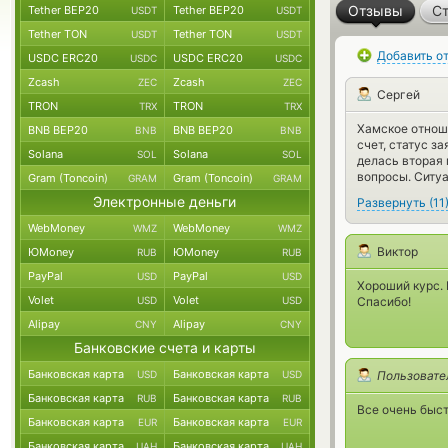
Отзывы
Ст
Tether BEP20
Tether BEP20
USDT
USDT
Tether TON
Tether TON
USDT
USDT
Добавить о
USDC ERC20
USDC ERC20
USDC
USDC
Zcash
Zcash
ZEC
ZEC
Сергей
TRON
TRON
TRX
TRX
Хамское отнош
BNB BEP20
BNB BEP20
BNB
BNB
счет, статус з
Solana
Solana
SOL
SOL
делась вторая 
вопросы. Ситуа
Gram (Toncoin)
Gram (Toncoin)
GRAM
GRAM
Электронные деньги
Развернуть
(
11
WebMoney
WebMoney
WMZ
WMZ
Виктор
ЮMoney
ЮMoney
RUB
RUB
PayPal
PayPal
USD
USD
Хороший курс.
Volet
Volet
USD
USD
Спасибо!
Alipay
Alipay
CNY
CNY
Банковские счета и карты
Банковская карта
Банковская карта
USD
USD
Пользовате
Банковская карта
Банковская карта
RUB
RUB
Все очень быст
Банковская карта
Банковская карта
EUR
EUR
Банковская карта
Банковская карта
UAH
UAH