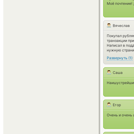
Моё почтение! ;
Вячеслав
Покупал рублям
транзакции пр
Написал в подд
нужную страни
Развернуть
(
1
)
Саша
Наишустрейший
Егор
Очень и очень 