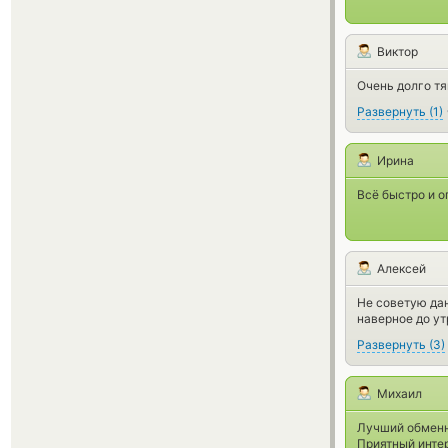
Виктор
Очень долго т
Развернуть
(
1
)
Ирина
Всё быстро и о
Алексей
Не советую да
наверное до утр
Развернуть
(
3
)
Михаил
Лучший обменн
Приятный интер