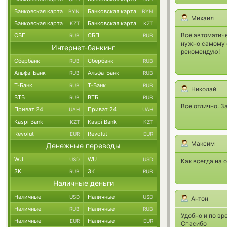
Банковская карта
Банковская карта
BYN
BYN
Михаил
Банковская карта
Банковская карта
KZT
KZT
Всё автоматиче
СБП
СБП
RUB
RUB
нужно самому 
Интернет-банкинг
рекомендую!
Сбербанк
Сбербанк
RUB
RUB
Альфа-Банк
Альфа-Банк
RUB
RUB
Т-Банк
Т-Банк
RUB
RUB
Николай
ВТБ
ВТБ
RUB
RUB
Все отлично. З
Приват 24
Приват 24
UAH
UAH
Kaspi Bank
Kaspi Bank
KZT
KZT
Revolut
Revolut
EUR
EUR
Максим
Денежные переводы
WU
WU
USD
USD
Как всегда на 
ЗК
ЗК
RUB
RUB
Наличные деньги
Наличные
Наличные
USD
USD
Антон
Наличные
Наличные
RUB
RUB
Удобно и по вр
Наличные
Наличные
EUR
EUR
Спасибо