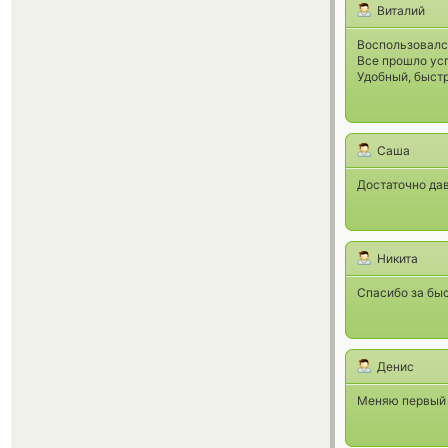
Виталий
Воспользовалс
Все прошло усп
Удобный, быст
Саша
Достаточно дав
Никита
Спасибо за бы
Денис
Меняю первый р