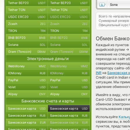
Tether BEP20
Tether BEP20
USDT
USDT
Sona
Tether TON
Tether TON
USDT
USDT
Всего по направлен
USDC ERC20
USDC ERC20
USDC
USDC
Суммарный резерв
Zcash
Zcash
ZEC
ZEC
Официальный курс
TRON
TRON
TRX
TRX
Обмен Банков
BNB BEP20
BNB BEP20
BNB
BNB
Solana
Solana
Каждый из пунктов 
SOL
SOL
→
индийской рупии
Gram (Toncoin)
Gram (Toncoin)
GRAM
GRAM
внимание на специа
Электронные деньги
перехода на сайт о
совершили переход 
WebMoney
WebMoney
WMZ
WMZ
оператору сайта-об
INR
на
Банковская 
ЮMoney
ЮMoney
RUB
RUB
Credit card in Indi
PayPal
PayPal
USD
USD
ситуации. Мы прим
удаление обменного
Volet
Volet
USD
USD
Alipay
Alipay
CNY
CNY
Имейте в виду, что
Card-USD бывают ин
Банковские счета и карты
обменом электронны
Банковская карта
Банковская карта
использования сер
USD
USD
Банковская карта
Банковская карта
RUB
RUB
Используйте
Кальк
сервисом вы, в люб
Банковская карта
Банковская карта
EUR
EUR
пунктов, представ
Банковская карта
Банковская карта
UAH
UAH