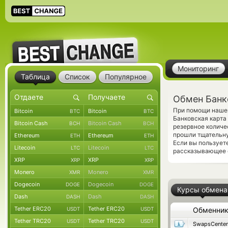
Мониторинг
Таблица
Список
Популярное
Обмен Банко
При помощи нашег
Bitcoin
Bitcoin
BTC
BTC
Банковская карта
Bitcoin Cash
Bitcoin Cash
BCH
BCH
резервное количе
прошли тщательну
Ethereum
Ethereum
ETH
ETH
Если вы пользует
Litecoin
Litecoin
LTC
LTC
рассказывающее о
XRP
XRP
XRP
XRP
Monero
Monero
XMR
XMR
Dogecoin
Dogecoin
DOGE
DOGE
Курсы обмена
Dash
Dash
DASH
DASH
Tether ERC20
Tether ERC20
USDT
USDT
Обменни
Tether TRC20
Tether TRC20
USDT
USDT
SwapsCenter