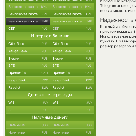
с помощью которой 
Telegram оповещени
Банковская карта
Банковская карта
BYN
BYN
всегда можете исп
Банковская карта
Банковская карта
KZT
KZT
Надежность 
Банковская карта
Банковская карта
INR
INR
Каждый из обменны
СБП
СБП
RUB
RUB
при этом команда 
Интернет-банкинг
Использование мон
пунктах. При выбор
Сбербанк
Сбербанк
RUB
RUB
размер резервов и 
Альфа-Банк
Альфа-Банк
RUB
RUB
Т-Банк
Т-Банк
RUB
RUB
ВТБ
ВТБ
RUB
RUB
Приват 24
Приват 24
UAH
UAH
Kaspi Bank
Kaspi Bank
KZT
KZT
Revolut
Revolut
EUR
EUR
Денежные переводы
WU
WU
USD
USD
ЗК
ЗК
RUB
RUB
Наличные деньги
Наличные
Наличные
USD
USD
Наличные
Наличные
RUB
RUB