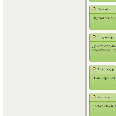
Сергей
Сделал обмен б
Владимир
Действительно 
оперативно. Р
Александр
Обмен прошёл 
Микола
Зробив обмін Л
5