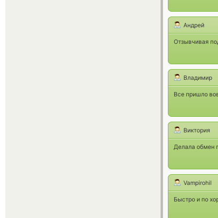
Андрей
Отзывчивая под
Владимир
Все пришло вов
Виктория
Делала обмен п
Vampirohil
Быстро и по хо