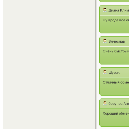
Диана Клим
Ну вроде все о
Вячеслав
Очень быстрый
Шурик
Отличный обме
борунов Ан
Хороший обмен