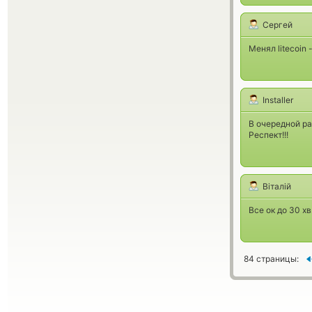
Сергей
Менял litecoin 
Installer
В очередной ра
Респект!!!
Віталій
Все ок до 30 хв
84 страницы: