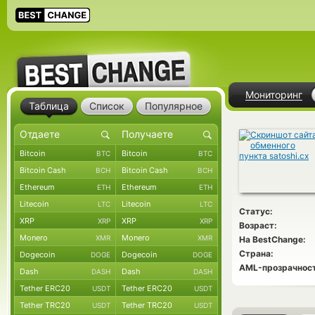
Мониторинг
Таблица
Список
Популярное
Bitcoin
Bitcoin
BTC
BTC
Bitcoin Cash
Bitcoin Cash
BCH
BCH
Ethereum
Ethereum
ETH
ETH
Litecoin
Litecoin
LTC
LTC
Статус:
XRP
XRP
XRP
XRP
Возраст:
Monero
Monero
XMR
XMR
На BestChange:
Страна:
Dogecoin
Dogecoin
DOGE
DOGE
AML-прозрачност
Dash
Dash
DASH
DASH
Tether ERC20
Tether ERC20
USDT
USDT
Tether TRC20
Tether TRC20
USDT
USDT