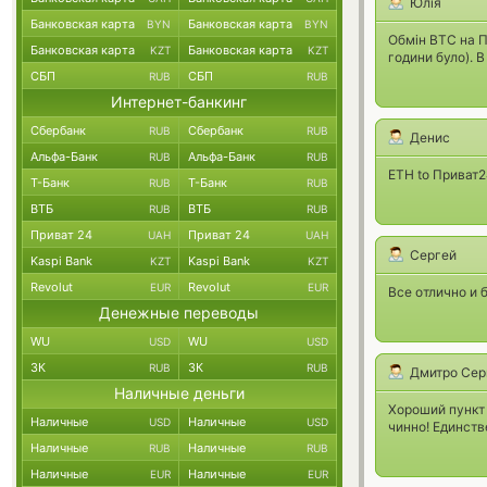
Юлія
Банковская карта
Банковская карта
BYN
BYN
Обмін BTC на П
Банковская карта
Банковская карта
KZT
KZT
години було). 
СБП
СБП
RUB
RUB
Интернет-банкинг
Сбербанк
Сбербанк
RUB
RUB
Денис
Альфа-Банк
Альфа-Банк
RUB
RUB
ETH to Приват2
Т-Банк
Т-Банк
RUB
RUB
ВТБ
ВТБ
RUB
RUB
Приват 24
Приват 24
UAH
UAH
Сергей
Kaspi Bank
Kaspi Bank
KZT
KZT
Revolut
Revolut
EUR
EUR
Все отлично и 
Денежные переводы
WU
WU
USD
USD
ЗК
ЗК
RUB
RUB
Дмитро Сер
Наличные деньги
Хороший пункт 
Наличные
Наличные
USD
USD
чинно! Единств
Наличные
Наличные
RUB
RUB
Наличные
Наличные
EUR
EUR