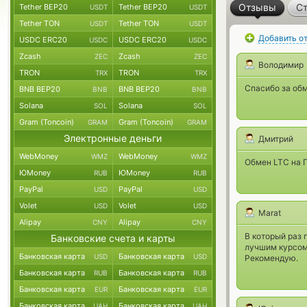
Отзывы
Ст
Tether BEP20
Tether BEP20
USDT
USDT
Tether TON
Tether TON
USDT
USDT
Добавить о
USDC ERC20
USDC ERC20
USDC
USDC
Zcash
Zcash
ZEC
ZEC
Володимир
TRON
TRON
TRX
TRX
Спасибо за об
BNB BEP20
BNB BEP20
BNB
BNB
Solana
Solana
SOL
SOL
Gram (Toncoin)
Gram (Toncoin)
GRAM
GRAM
Электронные деньги
Дмитрий
WebMoney
WebMoney
WMZ
WMZ
Обмен LTC на П
ЮMoney
ЮMoney
RUB
RUB
PayPal
PayPal
USD
USD
Volet
Volet
USD
USD
Marat
Alipay
Alipay
CNY
CNY
В который раз 
Банковские счета и карты
лучшим курсом.
Банковская карта
Банковская карта
USD
USD
Рекомендую.
Банковская карта
Банковская карта
RUB
RUB
Банковская карта
Банковская карта
EUR
EUR
Банковская карта
Банковская карта
UAH
UAH