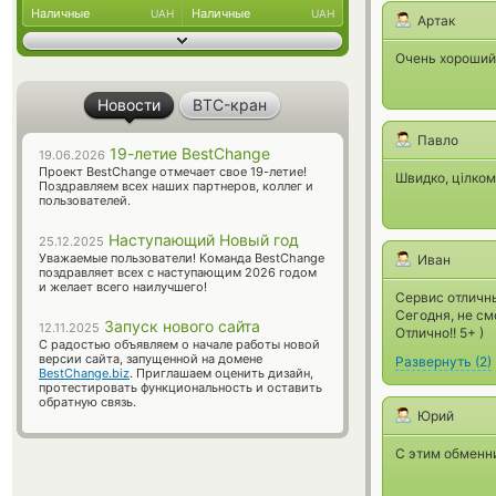
Наличные
Наличные
UAH
UAH
Артак
Очень хороший 
Новости
BTC-кран
Павло
19-летие BestChange
19.06.2026
Проект BestChange отмечает свое 19-летие!
Швидко, цілком
Поздравляем всех наших партнеров, коллег и
пользователей.
Наступающий Новый год
25.12.2025
Уважаемые пользователи! Команда BestChange
Иван
поздравляет всех с наступающим 2026 годом
и желает всего наилучшего!
Сервис отличны
Сегодня, не см
Запуск нового сайта
12.11.2025
Отлично!! 5+ )
С радостью объявляем о начале работы новой
версии сайта, запущенной на домене
Развернуть
(
2
)
BestChange.biz
. Приглашаем оценить дизайн,
протестировать функциональность и оставить
обратную связь.
Юрий
С этим обменни