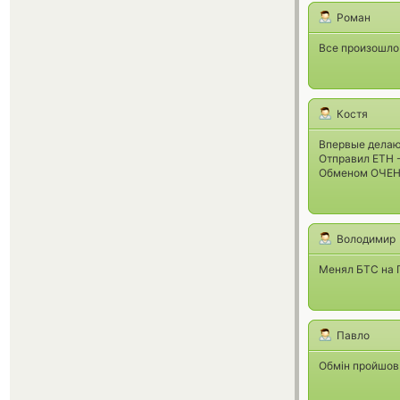
Роман
Все произошло 
Костя
Впервые делаю 
Отправил ETH -
Обменом ОЧЕНЬ
Володимир
Менял БТС на Г
Павло
Обмін пройшов 