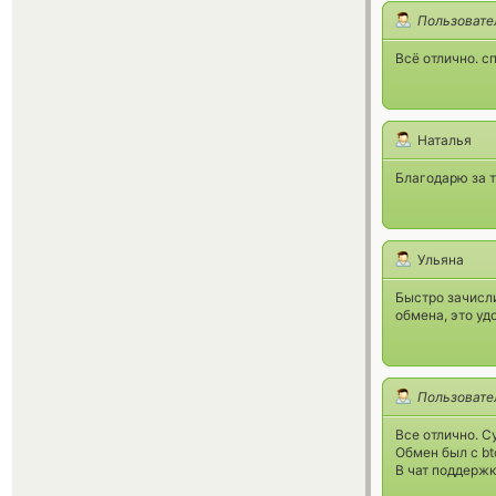
Пользовате
Всё отлично. с
Наталья
Благодарю за т
Ульяна
Быстро зачисл
обмена, это уд
Пользовате
Все отлично. С
Обмен был с bt
В чат поддерж