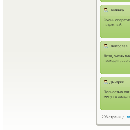
Полинка
Очень оператив
надежный.
Святослав
Лихо, очень ли
приходит , все
Дмитрий
Полностью сог
минут с создан
298 страниц: