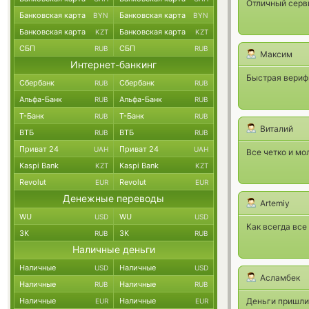
Отличный серви
Банковская карта
Банковская карта
BYN
BYN
Банковская карта
Банковская карта
KZT
KZT
СБП
СБП
RUB
RUB
Максим
Интернет-банкинг
Быстрая верифи
Сбербанк
Сбербанк
RUB
RUB
Альфа-Банк
Альфа-Банк
RUB
RUB
Т-Банк
Т-Банк
RUB
RUB
Виталий
ВТБ
ВТБ
RUB
RUB
Приват 24
Приват 24
UAH
UAH
Все четко и мо
Kaspi Bank
Kaspi Bank
KZT
KZT
Revolut
Revolut
EUR
EUR
Денежные переводы
Artemiy
WU
WU
USD
USD
Как всегда все
ЗК
ЗК
RUB
RUB
Наличные деньги
Наличные
Наличные
USD
USD
Асламбек
Наличные
Наличные
RUB
RUB
Наличные
Наличные
Деньги пришли 
EUR
EUR