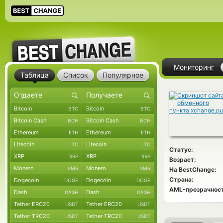
Мониторинг
Таблица
Список
Популярное
Bitcoin
Bitcoin
BTC
BTC
Bitcoin Cash
Bitcoin Cash
BCH
BCH
Ethereum
Ethereum
ETH
ETH
Litecoin
Litecoin
LTC
LTC
Статус:
XRP
XRP
XRP
XRP
Возраст:
Monero
Monero
XMR
XMR
На BestChange:
Страна:
Dogecoin
Dogecoin
DOGE
DOGE
AML-прозрачност
Dash
Dash
DASH
DASH
Tether ERC20
Tether ERC20
USDT
USDT
Tether TRC20
Tether TRC20
USDT
USDT