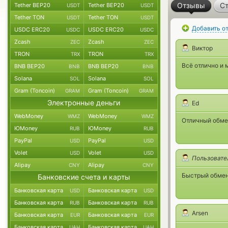
Отзывы
Ст
Tether BEP20
Tether BEP20
USDT
USDT
Tether TON
Tether TON
USDT
USDT
Добавить о
USDC ERC20
USDC ERC20
USDC
USDC
Zcash
Zcash
ZEC
ZEC
Виктор
TRON
TRON
TRX
TRX
Всё отлично и 
BNB BEP20
BNB BEP20
BNB
BNB
Solana
Solana
SOL
SOL
Gram (Toncoin)
Gram (Toncoin)
GRAM
GRAM
Электронные деньги
Ed
WebMoney
WebMoney
WMZ
WMZ
Отличный обмен
ЮMoney
ЮMoney
RUB
RUB
PayPal
PayPal
USD
USD
Volet
Volet
USD
USD
Пользовате
Alipay
Alipay
CNY
CNY
Быстрый обмен 
Банковские счета и карты
Банковская карта
Банковская карта
USD
USD
Банковская карта
Банковская карта
RUB
RUB
Arsen
Банковская карта
Банковская карта
EUR
EUR
Банковская карта
Банковская карта
UAH
UAH