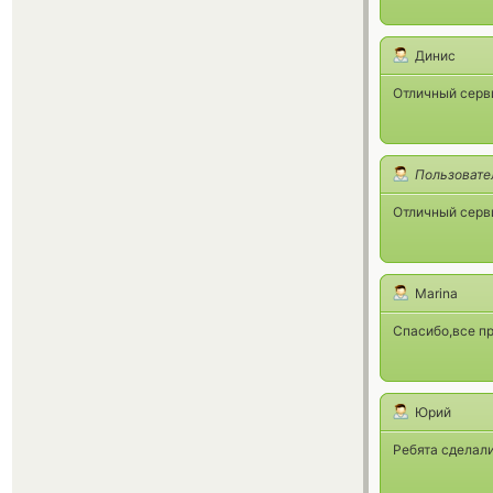
Динис
Отличный серви
Пользовате
Отличный серв
Marina
Спасибо,все п
Юрий
Ребята сделал