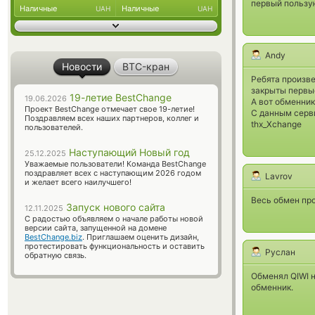
первый пользу
Наличные
Наличные
UAH
UAH
Аndy
Новости
BTC-кран
Ребята произве
закрыты первы
19-летие BestChange
19.06.2026
А вот обменник
Проект BestChange отмечает свое 19-летие!
С данным серв
Поздравляем всех наших партнеров, коллег и
thx_Xchange
пользователей.
Наступающий Новый год
25.12.2025
Уважаемые пользователи! Команда BestChange
поздравляет всех с наступающим 2026 годом
Lavrov
и желает всего наилучшего!
Весь обмен про
Запуск нового сайта
12.11.2025
С радостью объявляем о начале работы новой
версии сайта, запущенной на домене
BestChange.biz
. Приглашаем оценить дизайн,
протестировать функциональность и оставить
Руслан
обратную связь.
Обменял QIWI н
обменник.