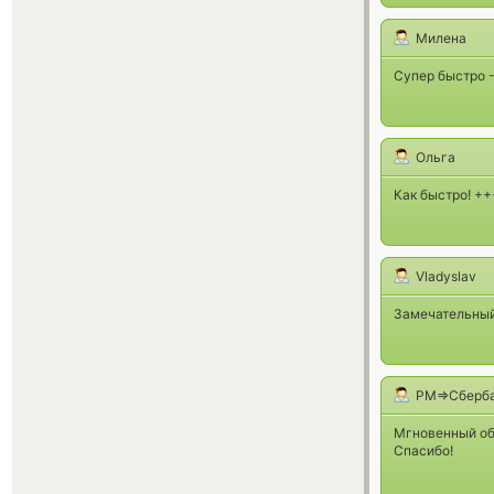
Милена
Супер быстро -
Ольга
Как быстро! +
Vladyslav
Замечательный
PM=>Сберб
Мгновенный об
Спасибо!