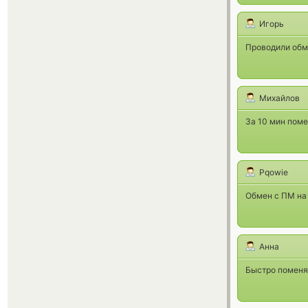
Игорь
Проводили обме
Михайлов
За 10 мин поме
Pqowie
Обмен с ПМ на 
Анна
Быстро поменял