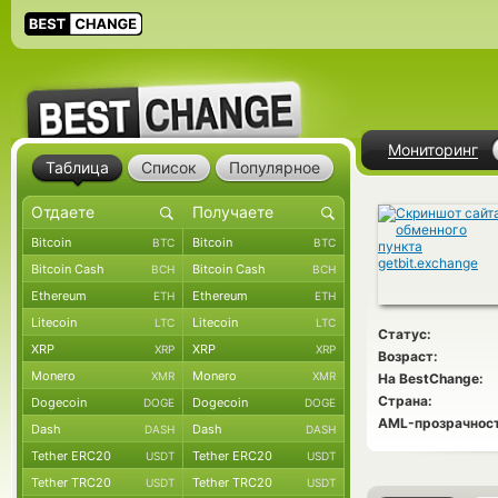
Мониторинг
Таблица
Список
Популярное
Bitcoin
Bitcoin
BTC
BTC
Bitcoin Cash
Bitcoin Cash
BCH
BCH
Ethereum
Ethereum
ETH
ETH
Litecoin
Litecoin
LTC
LTC
Статус:
XRP
XRP
XRP
XRP
Возраст:
Monero
Monero
XMR
XMR
На BestChange:
Страна:
Dogecoin
Dogecoin
DOGE
DOGE
AML-прозрачност
Dash
Dash
DASH
DASH
Tether ERC20
Tether ERC20
USDT
USDT
Tether TRC20
Tether TRC20
USDT
USDT