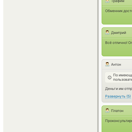
Трафим
Обменник дост
Дмитрий
Всё отлично! О
Антон
По имеющи
пользоват
Деньги им отпр
Развернуть
(
5
)
Платон
Проконсультиро