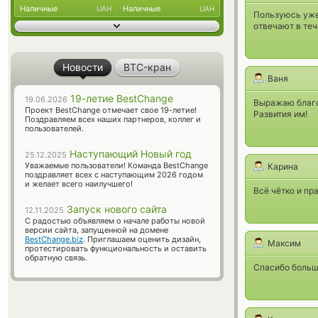
Наличные
Наличные
UAH
UAH
Пользуюсь уже 
отвечают в теч
Новости
BTC-кран
Ваня
19-летие BestChange
19.06.2026
Выражаю благо
Проект BestChange отмечает свое 19-летие!
Развития им!
Поздравляем всех наших партнеров, коллег и
пользователей.
Наступающий Новый год
25.12.2025
Уважаемые пользователи! Команда BestChange
Карина
поздравляет всех с наступающим 2026 годом
и желает всего наилучшего!
Всё чётко и пр
Запуск нового сайта
12.11.2025
С радостью объявляем о начале работы новой
версии сайта, запущенной на домене
BestChange.biz
. Приглашаем оценить дизайн,
Максим
протестировать функциональность и оставить
обратную связь.
Спасибо больш