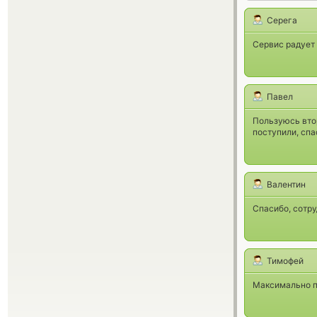
Серега
Сервис радует
Павел
Пользуюсь втор
поступили, спа
Валентин
Спасибо, сотр
Тимофей
Максимально п