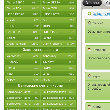
Отзывы
Ст
Tether BEP20
Tether BEP20
USDT
USDT
Tether TON
Tether TON
USDT
USDT
Добавить о
USDC ERC20
USDC ERC20
USDC
USDC
Zcash
Zcash
ZEC
ZEC
Сергей
TRON
TRON
TRX
TRX
Обменник и под
BNB BEP20
BNB BEP20
BNB
BNB
Solana
Solana
SOL
SOL
Gram (Toncoin)
Gram (Toncoin)
GRAM
GRAM
Электронные деньги
Вячеслав
WebMoney
WebMoney
WMZ
WMZ
Пользовался пе
ЮMoney
ЮMoney
RUB
RUB
PayPal
PayPal
USD
USD
Volet
Volet
USD
USD
Кирилл
Alipay
Alipay
CNY
CNY
Очень хороший 
Банковские счета и карты
Спасибо.
Банковская карта
Банковская карта
USD
USD
Банковская карта
Банковская карта
RUB
RUB
Банковская карта
Банковская карта
EUR
EUR
Юрий
Банковская карта
Банковская карта
UAH
UAH