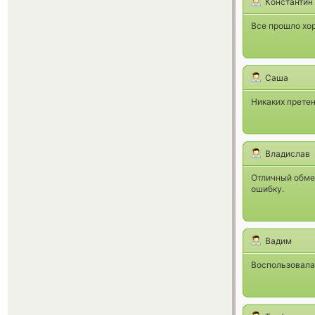
Константин
Все прошло хор
Саша
Никаких претен
Владислав
Отличный обме
ошибку.
Вадим
Воспользовала