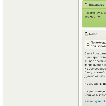
Владислав
Рекомендую, ра
все честно.
Name
По имеющи
пользоват
Самый отврати
Суммарно обмен
ТП всё время с
запрашивает с
Из все сервисо
Пишут о какой 
Думаю отзывы з
Ну и мелочь, н
Не рекомендую
меняют быстро 
Развернуть
(
1
)