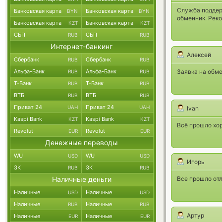
Служба поддер
Банковская карта
Банковская карта
BYN
BYN
обменник. Рек
Банковская карта
Банковская карта
KZT
KZT
СБП
СБП
RUB
RUB
Интернет-банкинг
Алексей
Сбербанк
Сбербанк
RUB
RUB
Альфа-Банк
Альфа-Банк
Заявка на обм
RUB
RUB
Т-Банк
Т-Банк
RUB
RUB
ВТБ
ВТБ
RUB
RUB
Приват 24
Приват 24
UAH
UAH
Ivan
Kaspi Bank
Kaspi Bank
KZT
KZT
Всё прошло хо
Revolut
Revolut
EUR
EUR
Денежные переводы
WU
WU
USD
USD
Игорь
ЗК
ЗК
RUB
RUB
Наличные деньги
Все прошло отл
Наличные
Наличные
USD
USD
Наличные
Наличные
RUB
RUB
Артур
Наличные
Наличные
EUR
EUR