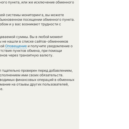
ого пункта, или же исключение обменного
шей системы мониторинга, вы можете
обыкновенном посещении обменного пункта.
обом и у вас возникают трудности с
тдаваемой суммы. Вы в любой момент
ы не нашли в списке сайтов-обменников
гой
Оповещение
и получите уведомление о
сутствия пунктов обмена, при помощи
енов через транзитную валюту.
л тщательно проверен перед добавлением,
сполнением ими своих обязательств.
оводимых финансовых операций в обменных
имание на отзывы других пользователей,
е.