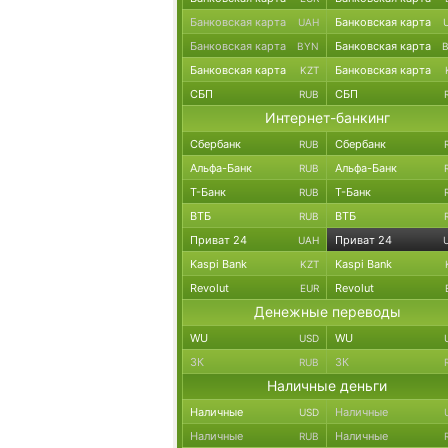
Банковская карта
Банковская карта
UAH
Банковская карта
Банковская карта
BYN
Банковская карта
Банковская карта
KZT
СБП
СБП
RUB
Интернет-банкинг
Сбербанк
Сбербанк
RUB
Альфа-Банк
Альфа-Банк
RUB
Т-Банк
Т-Банк
RUB
ВТБ
ВТБ
RUB
Приват 24
Приват 24
UAH
Kaspi Bank
Kaspi Bank
KZT
Revolut
Revolut
EUR
Денежные переводы
WU
WU
USD
ЗК
ЗК
RUB
Наличные деньги
Наличные
Наличные
USD
Наличные
Наличные
RUB