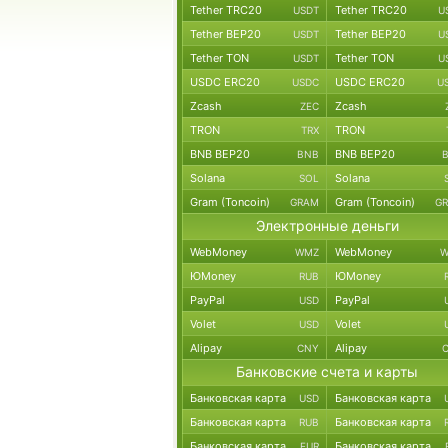
Tether TRC20
Tether TRC20
USDT
U
Tether BEP20
Tether BEP20
USDT
U
Tether TON
Tether TON
USDT
U
USDC ERC20
USDC ERC20
USDC
U
Zcash
Zcash
ZEC
TRON
TRON
TRX
BNB BEP20
BNB BEP20
BNB
Solana
Solana
SOL
Gram (Toncoin)
Gram (Toncoin)
GRAM
G
Электронные деньги
WebMoney
WebMoney
WMZ
W
ЮMoney
ЮMoney
RUB
PayPal
PayPal
USD
Volet
Volet
USD
Alipay
Alipay
CNY
Банковские счета и карты
Банковская карта
Банковская карта
USD
Банковская карта
Банковская карта
RUB
Банковская карта
Банковская карта
EUR