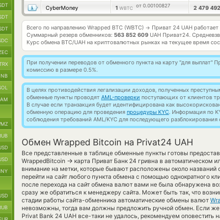
SDT
от 0.00100827
CyberMoney
1
2 479 49
WBTC
SDT
Всего по направлению Wrapped BTC (WBTC)
Приват 24 UAH работает
→
SDT
Суммарный резерв обменников:
563 852 609
UAH Приват24.
Средневзв
SDC
Курс обмена
BTC/UAH
на криптовалютных рынках на текущее время со
ZEC
При получении переводов от обменного пункта на карту "для выплат"
TRX
комиссию в размере 0.5%.
BNB
SOL
В целях противодействия легализации доходов, полученных преступны
обменные пункты проводят
AML-проверки
поступающих от клиентов тр
RAM
В случае если транзакция будет идентифицирована как высокорискова
обменную операцию для проведения
процедуры KYC
. Информация по K
соблюдения требований AML/KYC для последующего разблокирования с
MZ
RUB
Обмен Wrapped Bitcoin на Privat24 UAH
USD
Все представленные в таблице обменные пункты готовы предостав
USD
→
WrappedBitcoin
карта Приват Банк 24 гривна в автоматическом и
внимание на метки, которые бывают расположены около названий 
CNY
перейти на сайт любого пункта обмена с помощью однократного кли
после перехода на сайт обмена валют вами не была обнаружена в
сразу же обратиться к менеджеру сайта. Может быть так, что возни
USD
стадии работы сайта-обменника автоматические обмены валют
Wr
RUB
невозможны, тогда вам должны предложить ручной обмен. Если же о
Privat Bank 24 UAH все-таки не удалось, рекомендуем оповестить 
EUR