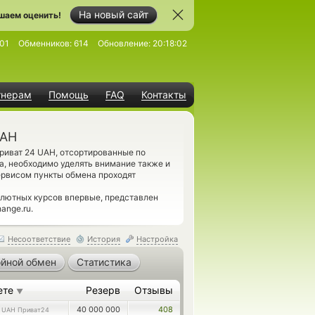
На новый сайт
шаем оценить!
01
Обменников:
614
Обновление:
20:18:02
тнерам
Помощь
FAQ
Контакты
UAH
риват 24 UAH, отсортированные по
а, необходимо уделять внимание также и
ервисом пункты обмена проходят
лютных курсов впервые, представлен
ange.ru.
Несоответствие
История
Настройка
йной обмен
Статистика
ете
Резерв
Отзывы
▼
6
40 000 000
408
UAH Приват24