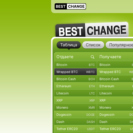
Таблица
Список
Популярно
Bitcoin
Bitcoin
BTC
Wrapped BTC
Wrapped BTC
WBTC
W
Bitcoin Cash
Bitcoin Cash
BCH
Ethereum
Ethereum
ETH
Litecoin
Litecoin
LTC
XRP
XRP
XRP
Monero
Monero
XMR
Dogecoin
Dogecoin
DOGE
D
Dash
Dash
DASH
D
Tether ERC20
Tether ERC20
USDT
U