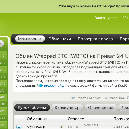
Уже видели новый BestChange? Пригла
Всего курсов:
11194
Мониторинг
Обменники
Проверка адреса
Пар
е
Обмен Wrapped BTC (WBTC) на Приват 24 
Ниже в списке перечислены обменники Wrapped BTC (WBTC) на П
BTC
выгодности курса обмена. Определяя подходящий сайт для обмен
BTC
резерву валюты Privat24 UAH. Все приведенные нашим онлайн-с
доскональную проверку.
BCH
Пользователям, которые посещают нашу систему мониторинга ва
ETH
специальный
видео-гайд
, показывающий функции сайта BestCh
LTC
XRP
Обратный обмен
Избранное
XMR
Курсы обмена
Калькулятор
Оповещение
Дво
OGE
ASH
Обменник
Отдаете
Получа
SDT
от 0.0040231
KryptoSwap
1
2 487 17
WBTC