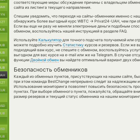
соответствующие меры: обсуждение причины с владельцем обменн
UAH
сайта из листинга текущего направления.
BYN
Спешим уведомить, что переходя на сайты-обменники именно с на
→
обнаружить более выгодный курс WBTC
Privat24-UAH, чем при 
KZT
Если вы еще ни разу не меняли электронные деньги подобным спос
RUB
обменом, воспользуйтесь нашей инструкцией в разделе FAQ.
Используйте
Калькулятор
для точного подсчета получаемой или о
можете подробно изучить
Статистику
курсов и резервов. Если же в
RUB
подходящий вам курс, не спешите с обменом, воспользуйтесь услу
RUB
выгодном для вас курсе на e-mail или же на Telegram. В случае от
функции
Двойной обмен
вы найдете оптимальный вариант двух обм
RUB
RUB
Безопасность обменников
UAH
Каждый из обменных пунктов, присутствующих на нашем сайте, бы
при этом команда BestChange непрерывно следит за надлежащим и
KZT
Использование мониторинга позволяет повысить безопасность пр
EUR
пунктах. При выборе обменного пункта, пожалуйста, обращайте вн
размер резервов и текущий статус обменника на нашем мониторинг
USD
RUB
USD
RUB