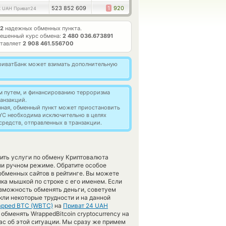
2
523 852 609
1
920
UAH Приват24
2
надежных обменных пункта.
ешенный курс обмена:
2 480 036.673891
ставляет
2 908 461.556700
 ПриватБанк может взимать дополнительную
м путем, и финансированию терроризма
анзакций.
нная, обменный пункт может приостановить
YC необходима исключительно в целях
редств, отправленных в транзакции.
ить услуги по обмену Криптовалюта
ли ручном режиме. Обратите особое
обменных сайтов в рейтинге. Вы можете
ка мышкой по строке с его именем. Если
озможность обменять деньги, советуем
кли некоторые трудности и на данной
apped BTC (WBTC)
на
Приват 24 UAH
бменять WrappedBitcoin cryptocurrency на
нас об этой ситуации. Мы сразу же примем