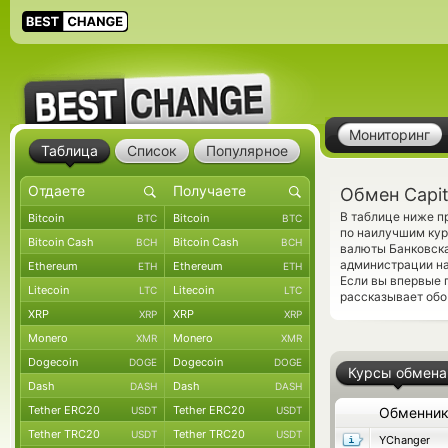
Мониторинг
Таблица
Список
Популярное
Обмен Capit
В таблице ниже п
Bitcoin
Bitcoin
BTC
BTC
по наилучшим кур
Bitcoin Cash
Bitcoin Cash
BCH
BCH
валюты Банковска
администрации на
Ethereum
Ethereum
ETH
ETH
Если вы впервые 
Litecoin
Litecoin
LTC
LTC
рассказывает обо
XRP
XRP
XRP
XRP
Monero
Monero
XMR
XMR
Dogecoin
Dogecoin
DOGE
DOGE
Курсы обмена
Dash
Dash
DASH
DASH
Tether ERC20
Tether ERC20
USDT
USDT
Обменни
Tether TRC20
Tether TRC20
USDT
USDT
YChanger