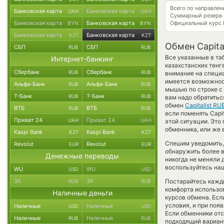
Всего по направлен
Банковская карта
Банковская карта
UAH
UAH
Суммарный резерв
Банковская карта
Банковская карта
Официальный курс
BYN
BYN
Банковская карта
Банковская карта
KZT
KZT
Обмен Capita
СБП
СБП
RUB
RUB
Все указанные в та
Интернет-банкинг
казахстанских тенг
Сбербанк
Сбербанк
RUB
RUB
внимание на специа
имеется возможнос
Альфа-Банк
Альфа-Банк
RUB
RUB
мышью по строке с 
Т-Банк
Т-Банк
RUB
RUB
вам надо обратитьс
обмен
Capitalist RU
ВТБ
ВТБ
RUB
RUB
если поменять Capit
Приват 24
Приват 24
UAH
UAH
этой ситуации. Эт
обменника, или же 
Kaspi Bank
Kaspi Bank
KZT
KZT
Спешим уведомить,
Revolut
Revolut
EUR
EUR
обнаружить более 
Денежные переводы
никогда не меняли 
воспользуйтесь наш
WU
WU
USD
USD
ЗК
ЗК
Постарайтесь кажд
RUB
RUB
комфорта использов
Наличные деньги
курсов обмена. Есл
условия, и при поя
Наличные
Наличные
USD
USD
Если обменники отс
Наличные
Наличные
RUB
RUB
подходящий вариан