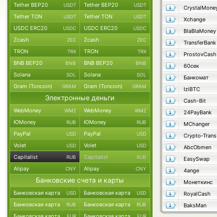
Tether BEP20
Tether BEP20
USDT
USDT
CrystalMone
Tether TON
Tether TON
USDT
USDT
Xchange
USDC ERC20
USDC ERC20
USDC
USDC
BlaBlaMoney
Zcash
Zcash
ZEC
ZEC
TransferBank
TRON
TRON
TRX
TRX
ProstovCash
BNB BEP20
BNB BEP20
BNB
BNB
60сек
Solana
Solana
SOL
SOL
Банкомат
Gram (Toncoin)
Gram (Toncoin)
GRAM
GRAM
IziBTC
Электронные деньги
Cash-Bit
WebMoney
WebMoney
WMZ
WMZ
24PayBank
ЮMoney
ЮMoney
RUB
RUB
MChanger
PayPal
PayPal
USD
USD
Crypto-Trans
Volet
Volet
USD
USD
AbcObmen
Capitalist
Capitalist
RUB
RUB
EasySwap
Alipay
Alipay
CNY
CNY
4ange
Банковские счета и карты
Монеткинс
Банковская карта
Банковская карта
USD
USD
RoyalCash
Банковская карта
Банковская карта
RUB
RUB
BaksMan
Банковская карта
Банковская карта
EUR
EUR