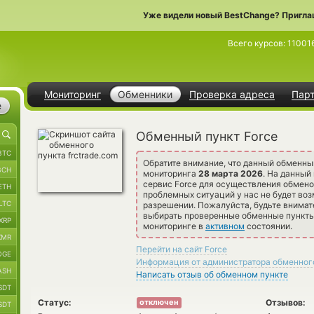
Уже видели новый BestChange? Пригла
Всего курсов:
11001
Мониторинг
Обменники
Проверка адреса
Пар
е
Обменный пункт Force
BTC
Обратите внимание, что данный обменны
BCH
мониторинга
28 марта 2026
. На данный
сервис Force для осуществления обмено
ETH
проблемных ситуаций у нас не будет воз
LTC
разрешении. Пожалуйста, будьте внима
выбирать проверенные обменные пункты 
XRP
мониторинге в
активном
состоянии.
XMR
Перейти на сайт Force
OGE
Информация от администратора обменног
ASH
Написать отзыв об обменном пункте
SDT
Статус:
Отзывов:
отключен
SDT