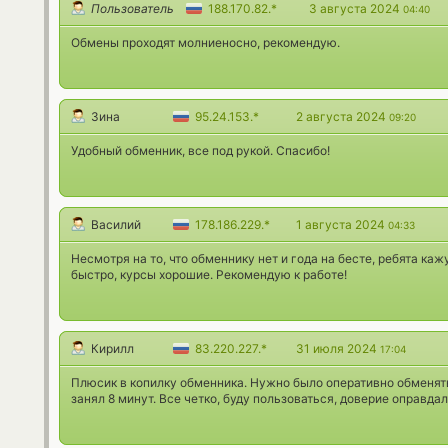
Пользователь
188.170.82.*
3 августа 2024
04:40
Обмены проходят молниеносно, рекомендую.
Зина
95.24.153.*
2 августа 2024
09:20
Удобный обменник, все под рукой. Спасибо!
Василий
178.186.229.*
1 августа 2024
04:33
Несмотря на то, что обменнику нет и года на бесте, ребята к
быстро, курсы хорошие. Рекомендую к работе!
Кирилл
83.220.227.*
31 июля 2024
17:04
Плюсик в копилку обменника. Нужно было оперативно обменят
занял 8 минут. Все четко, буду пользоваться, доверие оправдал