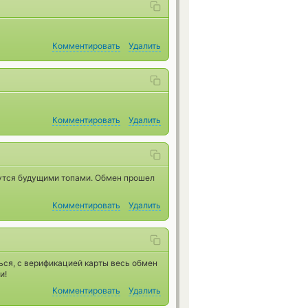
Комментировать
Удалить
Комментировать
Удалить
ажутся будущими топами. Обмен прошел
Комментировать
Удалить
ься, с верификацией карты весь обмен
и!
Комментировать
Удалить