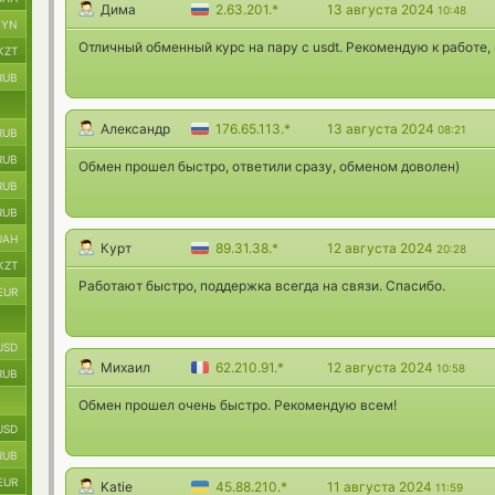
Дима
2.63.201.*
13 августа 2024
10:48
BYN
Отличный обменный курс на пару с usdt. Рекомендую к работе,
KZT
RUB
Александр
176.65.113.*
13 августа 2024
08:21
RUB
RUB
Обмен прошел быстро, ответили сразу, обменом доволен)
RUB
RUB
UAH
Курт
89.31.38.*
12 августа 2024
20:28
KZT
Работают быстро, поддержка всегда на связи. Спасибо.
EUR
USD
Михаил
62.210.91.*
12 августа 2024
10:58
RUB
Обмен прошел очень быстро. Рекомендую всем!
USD
RUB
EUR
Katie
45.88.210.*
11 августа 2024
11:59