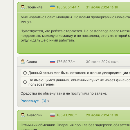
Людмила
185.205.144.*
31 июля 2024
16:30
Мне нравиться сайт, молодцы. Со всеми проверками с момента
минут.
Чувствуется, что ребята стараются. На bestchange всего меся
поддержать молодую команду и не пожалела, это уже второй м
Буду и дальше с ними работать.
Слава
176.59.72.*
30 июля 2024
16:28
Данный отзыв мог быть оставлен с целью дискредитации 
По имеющимся данным, обменный пункт не имеет финансо
пользователем
Средства по обмену так и не поступили по заявке.
Развернуть
(
3
)
Анатолий
185.41.206.*
29 июля 2024
12:59
Отличный обменник. Операция прошла без задержек, обязател
услугами.