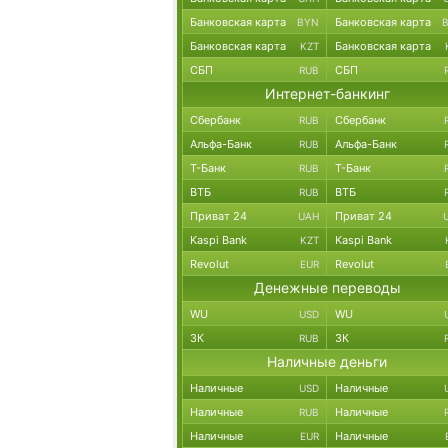
Банковская карта
Банковская карта
BYN
Банковская карта
Банковская карта
KZT
СБП
СБП
RUB
Интернет-банкинг
Сбербанк
Сбербанк
RUB
Альфа-Банк
Альфа-Банк
RUB
Т-Банк
Т-Банк
RUB
ВТБ
ВТБ
RUB
Приват 24
Приват 24
UAH
Kaspi Bank
Kaspi Bank
KZT
Revolut
Revolut
EUR
Денежные переводы
WU
WU
USD
ЗК
ЗК
RUB
Наличные деньги
Наличные
Наличные
USD
Наличные
Наличные
RUB
Наличные
Наличные
EUR