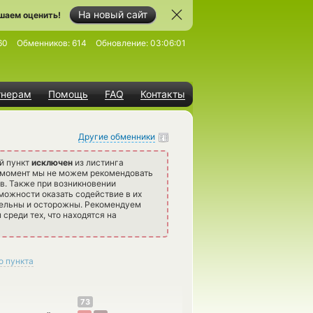
На новый сайт
шаем оценить!
60
Обменников:
614
Обновление:
03:06:01
тнерам
Помощь
FAQ
Контакты
Другие обменники
й пункт
исключен
из листинга
 момент мы не можем рекомендовать
в. Также при возникновении
можности оказать содействие в их
тельны и осторожны. Рекомендуем
среди тех, что находятся на
о пункта
73