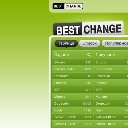
Таблица
Список
Популярно
Bitcoin
Bitcoin
BTC
Bitcoin Cash
Bitcoin Cash
BCH
Ethereum
Ethereum
ETH
Litecoin
Litecoin
LTC
XRP
XRP
XRP
Monero
Monero
XMR
Dogecoin
Dogecoin
DOGE
D
Dash
Dash
DASH
D
Tether ERC20
Tether ERC20
USDT
U
Tether TRC20
Tether TRC20
USDT
U