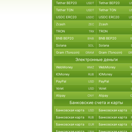
Tether BEP20
Tether BEP20
USDT
U
Tether TON
Tether TON
USDT
U
USDC ERC20
USDC ERC20
USDC
U
Zcash
Zcash
ZEC
TRON
TRON
TRX
BNB BEP20
BNB BEP20
BNB
Solana
Solana
SOL
Gram (Toncoin)
Gram (Toncoin)
GRAM
G
Электронные деньги
WebMoney
WebMoney
WMZ
W
ЮMoney
ЮMoney
RUB
PayPal
PayPal
USD
Volet
Volet
USD
Alipay
Alipay
CNY
Банковские счета и карты
Банковская карта
Банковская карта
USD
Банковская карта
Банковская карта
RUB
Банковская карта
Банковская карта
EUR
Банковская карта
Банковская карта
UAH