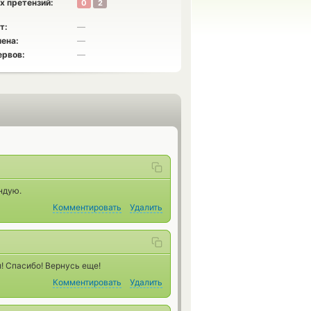
х претензий:
0
2
т:
—
ена:
—
ервов:
—
ндую.
Комментировать
Удалить
л! Спасибо! Вернусь еще!
Комментировать
Удалить