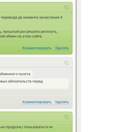
 перевода до момента зачисления 6
ц, прошлый раз решила рискнуть,
ой обмен на этом сайте.
Комментировать
Удалить
обменного пункта
вых обязательств перед
Комментировать
Удалить
ьно продолжу пользоваться их