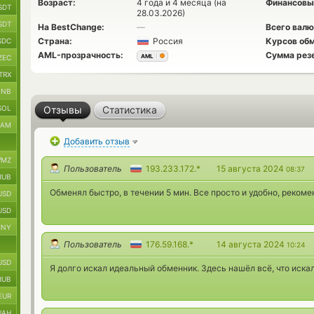
Возраст:
4 года и 4 месяца (на
Финансовы
SDT
28.03.2026)
SDT
На BestChange:
—
Всего валю
Страна:
Россия
Курсов обм
SDC
AML-прозрачность:
Сумма рез
AML
ZEC
TRX
BNB
SOL
Отзывы
Статистика
RAM
Добавить отзыв
MZ
Пользователь
193.233.172.*
15 августа 2024
08:37
RUB
Обменял быстро, в течении 5 мин. Все просто и удобно, рекоме
USD
USD
CNY
Пользователь
176.59.168.*
14 августа 2024
10:24
USD
Я долго искал идеальный обменник. Здесь нашёл всё, что иска
RUB
EUR
UAH