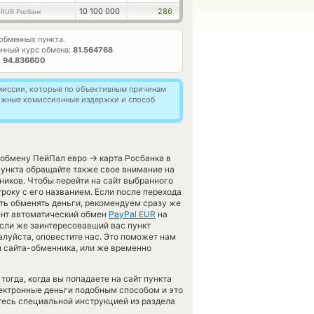
4
10 100 000
286
RUB Росбанк
бменных пункта.
нный курс обмена:
81.564768
т
94.836600
омиссии, которые по объективным причинам
можные комиссионные издержки и способ
→
о обмену ПейПал евро
карта Росбанка в
ункта обращайте также свое внимание на
ников. Чтобы перейти на сайт выбранного
року с его названием. Если после перехода
ть обменять деньги, рекомендуем сразу же
мент автоматический обмен
PayPal EUR
на
сли же заинтересовавший вас пункт
алуйста, оповестите нас. Это поможет нам
 сайта-обменника, или же временно
тогда, когда вы попадаете на сайт пункта
лектронные деньги подобным способом и это
тесь специальной инструкцией из раздела