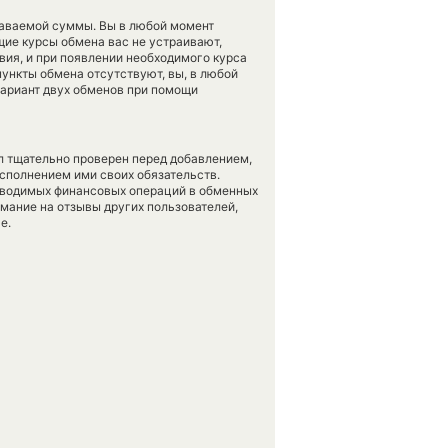
даваемой суммы. Вы в любой момент
щие курсы обмена вас не устраивают,
вия, и при появлении необходимого курса
пункты обмена отсутствуют, вы, в любой
вариант двух обменов при помощи
л тщательно проверен перед добавлением,
сполнением ими своих обязательств.
оводимых финансовых операций в обменных
имание на отзывы других пользователей,
е.