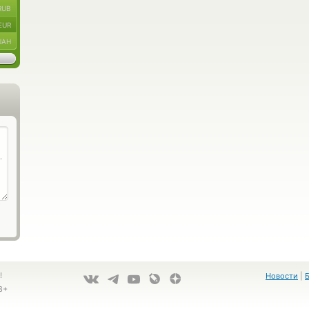
RUB
EUR
UAH
!
Новости
|
8+