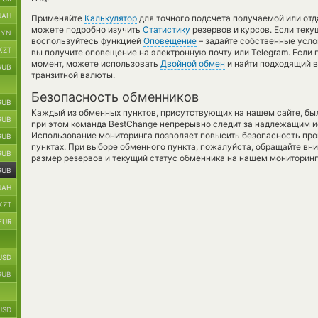
UAH
Применяйте
Калькулятор
для точного подсчета получаемой или от
можете подробно изучить
Статистику
резервов и курсов. Если теку
BYN
воспользуйтесь функцией
Оповещение
– задайте собственные усло
KZT
вы получите оповещение на электронную почту или Telegram. Если 
момент, можете использовать
Двойной обмен
и найти подходящий 
RUB
транзитной валюты.
Безопасность обменников
RUB
Каждый из обменных пунктов, присутствующих на нашем сайте, бы
RUB
при этом команда BestChange непрерывно следит за надлежащим и
Использование мониторинга позволяет повысить безопасность пр
RUB
пунктах. При выборе обменного пункта, пожалуйста, обращайте вн
RUB
размер резервов и текущий статус обменника на нашем мониторинг
RUB
UAH
KZT
EUR
USD
RUB
USD