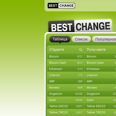
Таблица
Список
Популярно
Bitcoin
Bitcoin
BTC
Bitcoin Cash
Bitcoin Cash
BCH
Ethereum
Ethereum
ETH
Litecoin
Litecoin
LTC
XRP
XRP
XRP
Monero
Monero
XMR
Dogecoin
Dogecoin
DOGE
D
Dash
Dash
DASH
D
Tether ERC20
Tether ERC20
USDT
U
Tether TRC20
Tether TRC20
USDT
U