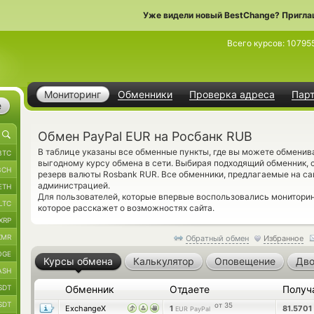
Уже видели новый BestChange? Пригла
Всего курсов:
10795
Мониторинг
Обменники
Проверка адреса
Пар
е
Обмен PayPal EUR на Росбанк RUB
В таблице указаны все обменные пункты, где вы можете обменив
BTC
выгодному курсу обмена в сети. Выбирая подходящий обменник, 
BCH
резерв валюты Rosbank RUR. Все обменники, предлагаемые на са
администрацией.
ETH
Для пользователей, которые впервые воспользовались монитори
LTC
которое расскажет о возможностях сайта.
XRP
XMR
Обратный обмен
Избранное
OGE
Курсы обмена
Калькулятор
Оповещение
Дво
ASH
SDT
Обменник
Отдаете
Получ
SDT
от 35
ExchangeX
1
81.5701
EUR PayPal