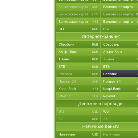
Банковская карта
Банковская карта
UAH
Банковская карта
Банковская карта
BYN
Банковская карта
Банковская карта
KZT
СБП
СБП
RUB
Интернет-банкинг
Сбербанк
Сбербанк
RUB
Альфа-Банк
Альфа-Банк
RUB
Т-Банк
Т-Банк
RUB
ВТБ
ВТБ
RUB
Росбанк
Росбанк
RUB
Приват 24
Приват 24
UAH
Kaspi Bank
Kaspi Bank
KZT
Revolut
Revolut
EUR
Денежные переводы
WU
WU
USD
ЗК
ЗК
RUB
Наличные деньги
Наличные
Наличные
USD