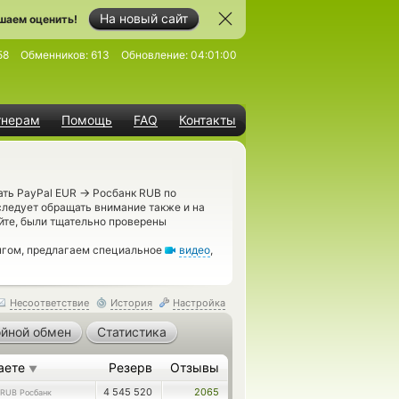
На новый сайт
шаем оценить!
58
Обменников:
613
Обновление:
04:01:00
тнерам
Помощь
FAQ
Контакты
→
ать PayPal EUR
Росбанк RUB по
следует обращать внимание также и на
йте, были тщательно проверены
нгом, предлагаем специальное
видео
,
Несоответствие
История
Настройка
йной обмен
Статистика
аете
Резерв
Отзывы
▼
4 545 520
2065
RUB Росбанк