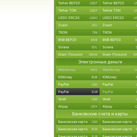
Tether BEP20
Tether BEP20
USDT
U
Tether TON
Tether TON
USDT
U
USDC ERC20
USDC ERC20
USDC
U
Zcash
Zcash
ZEC
TRON
TRON
TRX
BNB BEP20
BNB BEP20
BNB
Solana
Solana
SOL
Gram (Toncoin)
Gram (Toncoin)
GRAM
G
Электронные деньги
WebMoney
WebMoney
WMZ
W
ЮMoney
ЮMoney
RUB
PayPal
PayPal
USD
PayPal
PayPal
EUR
Volet
Volet
USD
Alipay
Alipay
CNY
Банковские счета и карты
Банковская карта
Банковская карта
USD
Банковская карта
Банковская карта
RUB
Банковская карта
Банковская карта
EUR