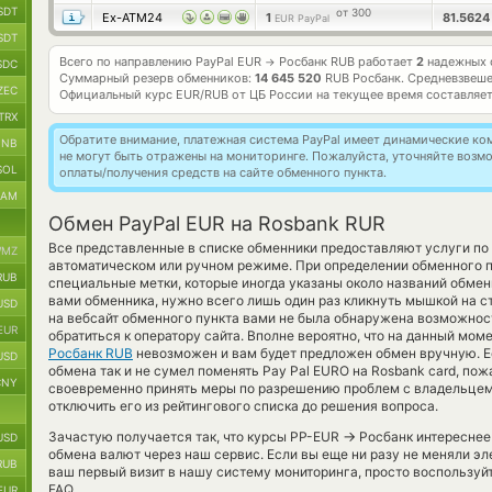
SDT
от 300
Ex-ATM24
1
81.562
EUR PayPal
SDT
Всего по направлению PayPal EUR
Росбанк RUB работает
2
надежных о
→
SDC
Суммарный резерв обменников:
14 645 520
RUB Росбанк.
Средневзвеше
ZEC
Официальный курс
EUR/RUB
от ЦБ России на текущее время составляе
TRX
Обратите внимание, платежная система PayPal имеет динамические к
BNB
не могут быть отражены на мониторинге. Пожалуйста, уточняйте воз
SOL
оплаты/получения средств на сайте обменного пункта.
RAM
Обмен PayPal EUR на Rosbank RUR
Все представленные в списке обменники предоставляют услуги п
MZ
автоматическом или ручном режиме. При определении обменного п
RUB
специальные метки, которые иногда указаны около названий обмен
вами обменника, нужно всего лишь один раз кликнуть мышкой на ст
USD
на вебсайт обменного пункта вами не была обнаружена возможнос
EUR
обратиться к оператору сайта. Вполне вероятно, что на данный мо
Росбанк RUB
невозможен и вам будет предложен обмен вручную. Е
USD
обмена так и не сумел поменять Pay Pal EURO на Rosbank card, пож
CNY
своевременно принять меры по разрешению проблем с владельцем
отключить его из рейтингового списка до решения вопроса.
→
Зачастую получается так, что курсы PP-EUR
Росбанк интереснее 
USD
обмена валют через наш сервис. Если вы еще ни разу не меняли э
RUB
ваш первый визит в нашу систему мониторинга, просто воспользуй
FAQ.
EUR