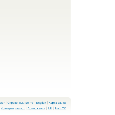
Блог
|
Справочный центр
|
English
|
Карта сайта
Конвертер валют
|
Приложения
|
API
|
Push TX